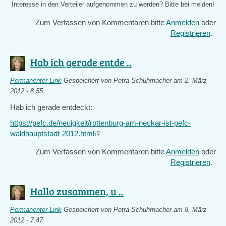
Interesse in den Verteiler aufgenommen zu werden? Bitte bei
melden!
Zum Verfassen von Kommentaren bitte
Anmelden
oder
Registrieren
.
Hab ich gerade entde ..
Permanenter Link
Gespeichert von
Petra Schuhmacher
am 2. März
2012 - 8:55
Hab ich gerade entdeckt:
https://pefc.de/neuigkeit/rottenburg-am-neckar-ist-pefc-
waldhauptstadt-2012.html
(link
is
Zum Verfassen von Kommentaren bitte
Anmelden
oder
external)
Registrieren
.
Hallo zusammen, u ..
Permanenter Link
Gespeichert von
Petra Schuhmacher
am 8. März
2012 - 7:47