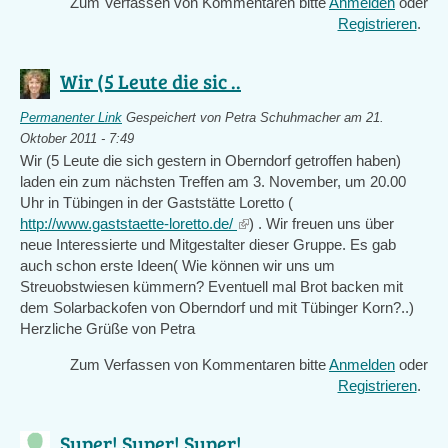
Zum Verfassen von Kommentaren bitte
Anmelden
oder
Registrieren
.
Wir (5 Leute die sic ..
Permanenter Link
Gespeichert von
Petra Schuhmacher
am 21.
Oktober 2011 - 7:49
Wir (5 Leute die sich gestern in Oberndorf getroffen haben)
laden ein zum nächsten Treffen am 3. November, um 20.00
Uhr in Tübingen in der Gaststätte Loretto (
http://www.gaststaette-loretto.de/
(link
) . Wir freuen uns über
neue Interessierte und Mitgestalter dieser Gruppe. Es gab
is
auch schon erste Ideen( Wie können wir uns um
external)
Streuobstwiesen kümmern? Eventuell mal Brot backen mit
dem Solarbackofen von Oberndorf und mit Tübinger Korn?..)
Herzliche Grüße von Petra
Zum Verfassen von Kommentaren bitte
Anmelden
oder
Registrieren
.
Super! Super! Super! ..