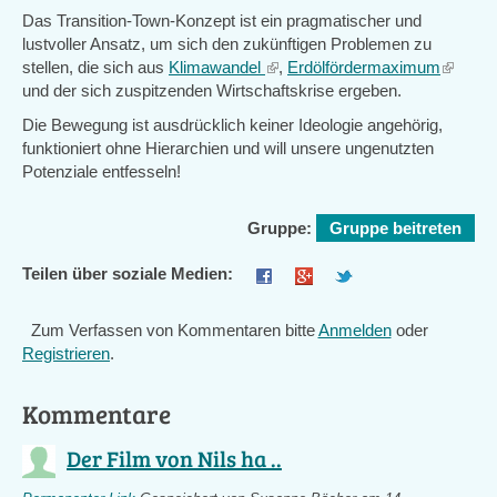
Das Transition-Town-Konzept ist ein pragmatischer und
lustvoller Ansatz, um sich den zukünftigen Problemen zu
stellen, die sich aus
Klimawandel
(link
,
Erdölfördermaximum
(link
und der sich zuspitzenden Wirtschaftskrise ergeben.
is
is
external)
external
Die Bewegung ist ausdrücklich keiner Ideologie angehörig,
funktioniert ohne Hierarchien und will unsere ungenutzten
Potenziale entfesseln!
Gruppe:
Gruppe beitreten
Teilen über soziale Medien:
Zum Verfassen von Kommentaren bitte
Anmelden
oder
Registrieren
.
Kommentare
Der Film von Nils ha ..