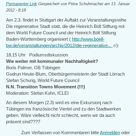
Permanenter Link
Gespeichert von
Petra Schuhmacher
am 13. Januar
2012 - 8:18
Am 2.3. findet in Stuttgart der Auftakt zur Veranstaltungsreihe
Die regenerative Stadt statt, die die Heinrich Böll Stiftung mit
dem World Future Council und der Heinrich Böll Stiftung
Baden-Württemberg organisiert (
http://www.boell-
bw.de/veranstaltungen/archiv/2012/die-regenerative...
(link
):
is
18.15 Uhr Podiumsdiskussion
external)
Wie weiter mit kommunaler Nachhaltigkeit?
Boris Palmer, OB Tübingen
Gudrun Heute-Blum, Oberbürgermeisterin der Stadt Lörrach
Stefan Schurig, World Future Council
N.N. Transition Towns Movement (!!!)
Moderation: Stefan Kuhn, ICLEI
An diesem Morgen (2.3) wird es eine Exkursionj nach
Tübingen ins französische Viertel und zu den Stadtwerken
geben. Wäre vielleicht nicht schlecht, wenn wir da auch
präsent sind????
Zum Verfassen von Kommentaren bitte
Anmelden
oder