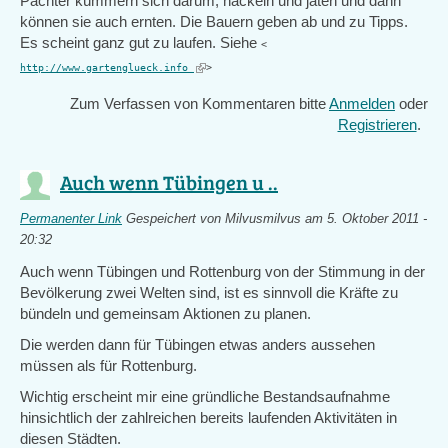
Pächter kümmern sich darum, häckeln und jäten und dann
können sie auch ernten. Die Bauern geben ab und zu Tipps.
Es scheint ganz gut zu laufen. Siehe
<
(link
http://www.gartenglueck.info
>
is
Zum Verfassen von Kommentaren bitte
Anmelden
oder
external)
Registrieren
.
Auch wenn Tübingen u ..
Permanenter Link
Gespeichert von
Milvusmilvus
am 5. Oktober 2011 -
20:32
Auch wenn Tübingen und Rottenburg von der Stimmung in der
Bevölkerung zwei Welten sind, ist es sinnvoll die Kräfte zu
bündeln und gemeinsam Aktionen zu planen.
Die werden dann für Tübingen etwas anders aussehen
müssen als für Rottenburg.
Wichtig erscheint mir eine gründliche Bestandsaufnahme
hinsichtlich der zahlreichen bereits laufenden Aktivitäten in
diesen Städten.