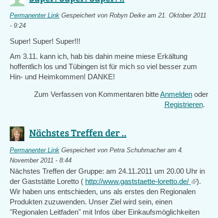
Permanenter Link
Gespeichert von
Robyn Deike
am 21. Oktober 2011
- 9:24
Super! Super! Super!!!
Am 3.11. kann ich, hab bis dahin meine miese Erkältung
hoffentlich los und Tübingen ist für mich so viel besser zum
Hin- und Heimkommen! DANKE!
Zum Verfassen von Kommentaren bitte
Anmelden
oder
Registrieren
.
Nächstes Treffen der ..
Permanenter Link
Gespeichert von
Petra Schuhmacher
am 4.
November 2011 - 8:44
Nächstes Treffen der Gruppe: am 24.11.2011 um 20.00 Uhr in
der Gaststätte Loretto (
http://www.gaststaette-loretto.de/
(link
).
Wir haben uns entschieden, uns als erstes den Regionalen
is
Produkten zuzuwenden. Unser Ziel wird sein, einen
external
"Regionalen Leitfaden" mit Infos über Einkaufsmöglichkeiten