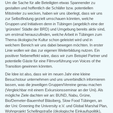
Um die Sache für alle Beteiligten etwas Spannender zu
gestalten und hoffentlich die Schläfer bzw. potentiellen
Mitstreiter zu wecken, haben wir uns überlegt, dass wir uns
zur Selbstfindung gezielt umschauen könnten, welche
Gruppen und Initiativen denn in Tübingen (angeblich eine der
'grünsten' Städte der BRD) und Umgebung bereits aktiv sind,
um erstmal herauszufinden, welche Arbeit in Tübingen zum
Thema ökologische Kultur schon geleistet wird und in
welchem Bereich wir uns dabei bewegen möchten. In erster
Linie wollen wir das zur eigenen Weiterbildung nutzen. Ein
positiver Nebeneffekt wäre, dass wir zum Beispiel Partner und
potentielle Gäste für eine Filmvorführung von Voices of the
Transition gewinnen könnten.
Die Idee ist also, dass wir im neuen Jahr eine kleine
Besuchstour unternehmen und uns unverbindlich informieren
lassen, was die jeweiligen Gruppen/Vereine genau machen
(Vergleichbar mit einem Exkursionsseminar an der Uni). Als
mögliche Ziele dachten wir an: BUND, Nabu, Grüne,
Bio/Demeter-Bauernhof Bläsiberg, Slow Food Tübingen, an
der Uni: Greening the University e.V. und Global Marshal Plan,
Wohnprojekt Schellingstraße (ökologische Einkaufspolitik),