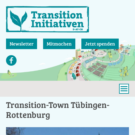
Direkt
zum
Inhalt
Newsletter
Mitmachen
Jetzt spenden
Transition-Town Tübingen-
Rottenburg