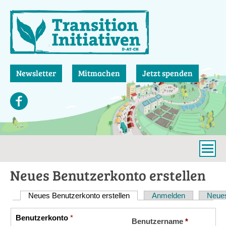
Direkt
zum
Inhalt
Newsletter
Mitmachen
Jetzt spenden
Neues Benutzerkonto erstellen
Neues Benutzerkonto erstellen
(aktiver Reiter)
Anmelden
Neues
Haupt-
Reiter
Benutzerkonto
*
Vertikale
Benutzername
*