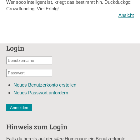
Wer sooo intelligent ist, kriegt das bestimmt hin. Duckduckgo:
Crowdfunding. Viel Erfolg!
Ansicht
Login
Benutzername
oder
Passwort
E-
*
Mail-
Neues Benutzerkonto erstellen
Adresse
Neues Passwort anfordern
*
CAPTCHA
Diese Sicherheitsfrage überprüft, ob Sie ein menschlicher Besu
verhindert automatisches Spamming.
Hinweis zum Login
Sag mir nicht, wie viele Sternlein stehen
Falls du bereits auf der
alten
Homepage ein Benutzerkonto