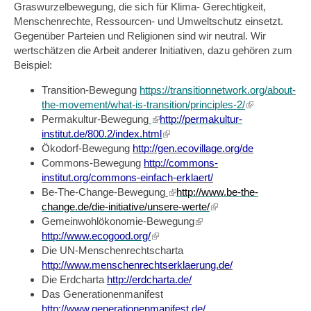
Graswurzelbewegung, die sich für Klima- Gerechtigkeit,
Menschenrechte, Ressourcen- und Umweltschutz einsetzt.
Gegenüber Parteien und Religionen sind wir neutral. Wir
wertschätzen die Arbeit anderer Initiativen, dazu gehören zum
Beispiel:
Transition-Bewegung
https://transitionnetwork.org/about-
the-movement/what-is-transition/principles-2/
(link
Permakultur-Bewegung
(link
http://permakultur-
is
institut.de/800.2/index.html
is
(link
external)
Ökodorf-Bewegung
http://gen.ecovillage.org/de
external)
is
Commons-Bewegung
http://commons-
external)
institut.org/commons-einfach-erklaert/
Be-The-Change-Bewegung
(link
http://www.be-the-
change.de/die-initiative/unsere-werte/
is
(link
Gemeinwohlökonomie-Bewegung
external)
(link
is
http://www.ecogood.org/
(link
is
external)
Die UN-Menschenrechtscharta
is
external)
http://www.menschenrechtserklaerung.de/
external)
Die Erdcharta
http://erdcharta.de/
Das Generationenmanifest
http://www.generationenmanifest.de/