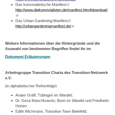
Das konvivialistische Manifest
(link
http://www.diekonvivialisten.de/manifest.htm#download
is
(link
external)
is
Das Urban Gardening-Manifest
(link
external)
http://urbangardeningmanifest.de/
is
(link
external)
is
external)
Weitere Informationen über die Hintergründe und die
Auswahl von bestimmten Begriffen findet ihr im
Dokument Erläuterungen
Arbeitsgruppe Transition Charta des Transition-Netzwerk
e.V.
(in alphabetischer Reihenfolge)
Anaim Gräff, Tübingen im Wandel;
Dr. Gesa Maschkowski, Bonn im Wandel und Friedhelm
Hürten
Edith Wichmann, Transition Town Bielefeld;