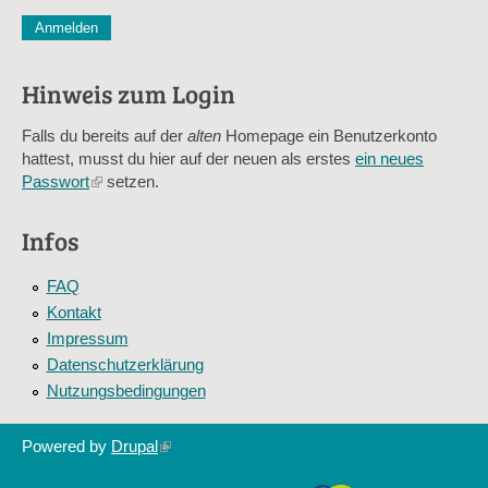
CAPTCHA
Diese Sicherheitsfrage überprüft, ob Sie ein menschlicher Besu
verhindert automatisches Spamming.
Hinweis zum Login
Sag mir nicht, wie viele Sternlein stehen
Falls du bereits auf der
alten
Homepage ein Benutzerkonto
hattest, musst du hier auf der neuen als erstes
ein neues
Passwort
(link
setzen.
is
external)
Infos
FAQ
Kontakt
Impressum
Datenschutzerklärung
Nutzungsbedingungen
Powered by
Drupal
(link
is