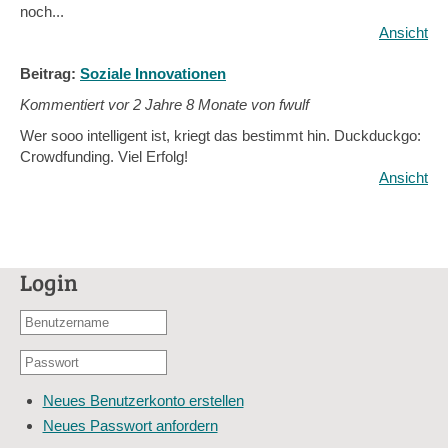
noch...
Ansicht
Beitrag:
Soziale Innovationen
Kommentiert vor
2 Jahre 8 Monate von fwulf
Wer sooo intelligent ist, kriegt das bestimmt hin. Duckduckgo:
Crowdfunding. Viel Erfolg!
Ansicht
Login
Benutzername
oder
Passwort
E-
*
Mail-
Neues Benutzerkonto erstellen
Adresse
Neues Passwort anfordern
*