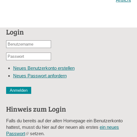
Login
Benutzername
oder
Passwort
E-
*
Mail-
Neues Benutzerkonto erstellen
Adresse
Neues Passwort anfordern
*
CAPTCHA
Diese Sicherheitsfrage überprüft, ob Sie ein menschlicher Besu
verhindert automatisches Spamming.
Hinweis zum Login
Sag mir nicht, wie viele Sternlein stehen
Falls du bereits auf der
alten
Homepage ein Benutzerkonto
hattest, musst du hier auf der neuen als erstes
ein neues
Passwort
(link
setzen.