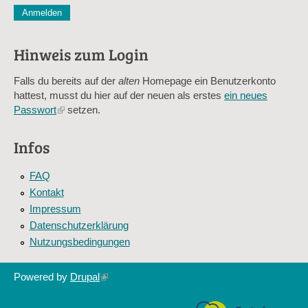
CAPTCHA
Diese Sicherheitsfrage überprüft, ob Sie ein menschlicher Besu
verhindert automatisches Spamming.
Hinweis zum Login
Sag mir nicht, wie viele Sternlein stehen
Falls du bereits auf der
alten
Homepage ein Benutzerkonto
hattest, musst du hier auf der neuen als erstes
ein neues
Passwort
(link
setzen.
is
external)
Infos
FAQ
Kontakt
Impressum
Datenschutzerklärung
Nutzungsbedingungen
Powered by
Drupal
(link
is
external)