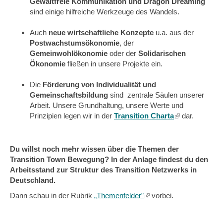
Gewaltfreie Kommunikation und Dragon Dreaming
sind einige hilfreiche Werkzeuge des Wandels.
Auch
neue wirtschaftliche Konzepte
u.a. aus der
Postwachstumsökonomie
, der
Gemeinwohlökonomie
oder der
Solidarischen
Ökonomie
fließen in unsere Projekte ein.
Die
Förderung von Individualität und
Gemeinschaftsbildung
sind zentrale Säulen unserer
Arbeit. Unsere Grundhaltung, unsere Werte und
Prinzipien legen wir in der
Transition Charta
(link
dar.
is
external)
Du willst noch mehr wissen über die Themen der
Transition Town Bewegung? In der Anlage findest du den
Arbeitsstand zur Struktur des Transition Netzwerks in
Deutschland.
Dann schau in der Rubrik
„Themenfelder”
(link
vorbei.
is
external)