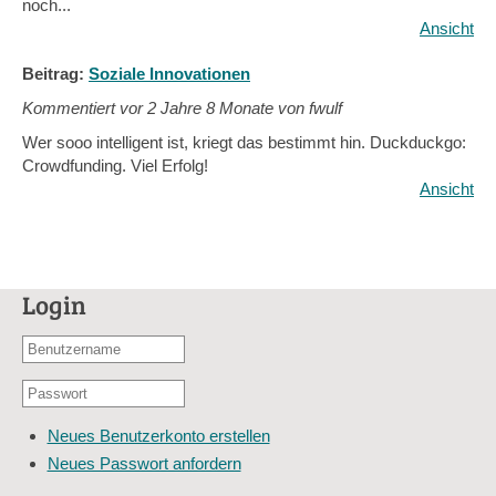
noch...
Ansicht
Beitrag:
Soziale Innovationen
Kommentiert vor
2 Jahre 8 Monate von fwulf
Wer sooo intelligent ist, kriegt das bestimmt hin. Duckduckgo:
Crowdfunding. Viel Erfolg!
Ansicht
Login
Benutzername
oder
Passwort
E-
*
Mail-
Neues Benutzerkonto erstellen
Adresse
Neues Passwort anfordern
*