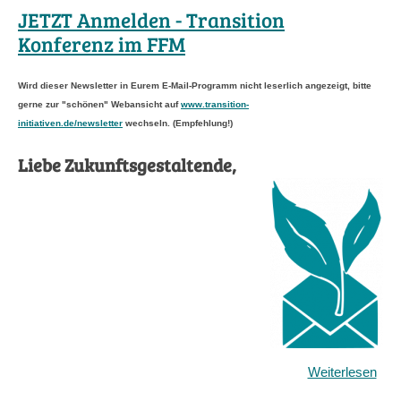
JETZT Anmelden - Transition
Konferenz im FFM
Wird dieser Newsletter in Eurem E-Mail-Programm nicht leserlich angezeigt, bitte
gerne zur "schönen" Webansicht auf
www.transition-
initiativen.de/newsletter
wechseln. (Empfehlung!)
Liebe Zukunftsgestaltende,
Weiterlesen
übe
JET