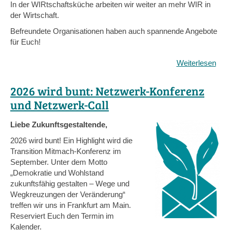
In der WIRtschaftsküche arbeiten wir weiter an mehr WIR in
der Wirtschaft.
Befreundete Organisationen haben auch spannende Angebote
für Euch!
Weiterlesen
übe
Der
Früh
2026 wird bunt: Netzwerk-Konferenz
lädt
und Netzwerk-Call
ein:
Tran
Liebe Zukunftsgestaltende,
Mit
Kon
2026 wird bunt! Ein Highlight wird die
und
Transition Mitmach-Konferenz im
spa
September. Unter dem Motto
Net
„Demokratie und Wohlstand
Call
zukunftsfähig gestalten – Wege und
Wegkreuzungen der Veränderung“
treffen wir uns in Frankfurt am Main.
Reserviert Euch den Termin im
Kalender.