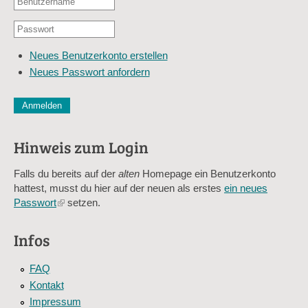
Benutzername
oder
Passwort
E-
*
Mail-
Neues Benutzerkonto erstellen
Adresse
Neues Passwort anfordern
*
CAPTCHA
Diese Sicherheitsfrage überprüft, ob Sie ein menschlicher Besu
verhindert automatisches Spamming.
Hinweis zum Login
Sag mir nicht, wie viele Sternlein stehen
Falls du bereits auf der
alten
Homepage ein Benutzerkonto
hattest, musst du hier auf der neuen als erstes
ein neues
Passwort
(link
setzen.
is
external)
Infos
FAQ
Kontakt
Impressum