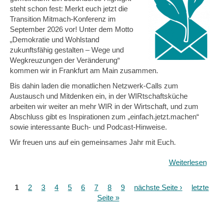
steht schon fest: Merkt euch jetzt die
Transition Mitmach-Konferenz im
September 2026 vor! Unter dem Motto
„Demokratie und Wohlstand
zukunftsfähig gestalten – Wege und
Wegkreuzungen der Veränderung“
kommen wir in Frankfurt am Main zusammen.
Bis dahin laden die monatlichen Netzwerk-Calls zum
Austausch und Mitdenken ein, in der WIRtschaftsküche
arbeiten wir weiter an mehr WIR in der Wirtschaft, und zum
Abschluss gibt es Inspirationen zum „einfach.jetzt.machen“
sowie interessante Buch- und Podcast-Hinweise.
Wir freuen uns auf ein gemeinsames Jahr mit Euch.
Weiterlesen
übe
Dem
und
1
2
3
4
5
6
7
8
9
nächste Seite ›
letzte
Seiten
Woh
Seite »
-
Mit