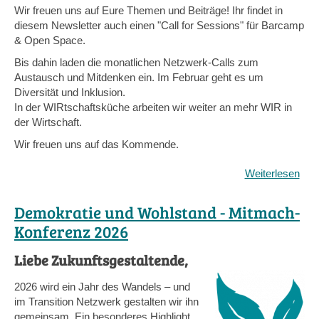
Wir freuen uns auf Eure Themen und Beiträge! Ihr findet in
diesem Newsletter auch einen "Call for Sessions" für Barcamp
& Open Space.
Bis dahin laden die monatlichen Netzwerk-Calls zum
Austausch und Mitdenken ein. Im Februar geht es um
Diversität und Inklusion.
In der WIRtschaftsküche arbeiten wir weiter an mehr WIR in
der Wirtschaft.
Wir freuen uns auf das Kommende.
Weiterlesen
übe
202
wird
Demokratie und Wohlstand - Mitmach-
bunt
Konferenz 2026
Net
Kon
Liebe Zukunftsgestaltende,
und
Net
2026 wird ein Jahr des Wandels – und
Call
im Transition Netzwerk gestalten wir ihn
gemeinsam. Ein besonderes Highlight