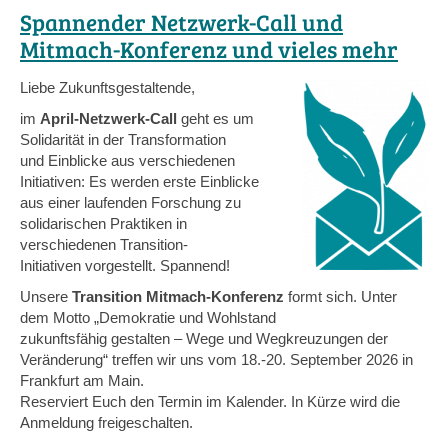
Anm
Spannender Netzwerk-Call und
-
Mitmach-Konferenz und vieles mehr
Tran
Kon
Liebe Zukunftsgestaltende,
im
FF
im
April-Netzwerk-Call
geht es um
Solidarität in der Transformation
und Einblicke aus verschiedenen
Initiativen: Es werden erste Einblicke
aus einer laufenden Forschung zu
solidarischen Praktiken in
verschiedenen Transition-
Initiativen vorgestellt. Spannend!
Unsere
Transition Mitmach-Konferenz
formt sich. Unter
dem Motto „Demokratie und Wohlstand
zukunftsfähig gestalten – Wege und Wegkreuzungen der
Veränderung“ treffen wir uns vom 18.-20. September 2026 in
Frankfurt am Main.
Reserviert Euch den Termin im Kalender. In Kürze wird die
Anmeldung freigeschalten.