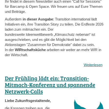
Ihr findet in diesem Newsletter auch einen "Call for Sessions"
für Barcamp & Open Space. Wir freuen uns auf Eure Themen
und Beiträge.
Außerdem
in dieser Ausgabe
: Transition international lädt
Initiativen ein, ihre Transition Story zu teilen. Die Erdfeste 2026
laden zum mitmachen ein. Der
bundesweite Ideenwettbewerb „Klimaschutz nebenan“ ist
ausgeschrieben, und es gibt die Möglichkeit bei den
Aktionstagen "Zusammen für Demokratie" dabei zu sein.
In der
WIRtschaftsküche
arbeiten wir weiter an mehr WIR in
der Wirtschaft.
Weiterlesen
übe
Spa
Net
Der Frühling lädt ein: Transition-
Call
Mitmach-Konferenz und spannende
und
Netzwerk-Calls
Mit
Kon
Liebe Zukunftsgestaltende,
und
viel
die Knospen treiben aus, die