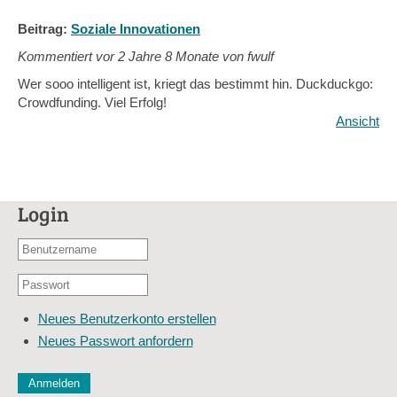
Beitrag:
Soziale Innovationen
Kommentiert vor
2 Jahre 8 Monate von fwulf
Wer sooo intelligent ist, kriegt das bestimmt hin. Duckduckgo:
Crowdfunding. Viel Erfolg!
Ansicht
Login
Benutzername
oder
Passwort
E-
*
Mail-
Neues Benutzerkonto erstellen
Adresse
Neues Passwort anfordern
*
CAPTCHA
Diese Sicherheitsfrage überprüft, ob Sie ein menschlicher Besu