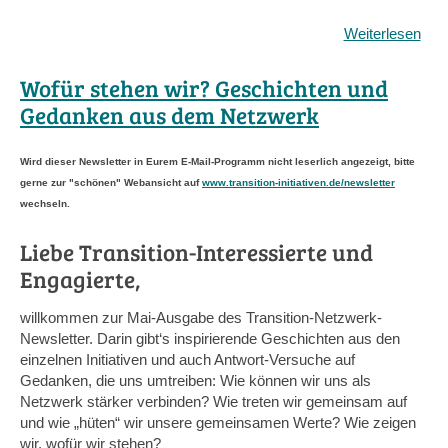
Weiterlesen
übe
Som
Bitt
Wofür stehen wir? Geschichten und
nich
Gedanken aus dem Netzwerk
spa
Wird dieser Newsletter in Eurem E-Mail-Programm nicht leserlich angezeigt, bitte
gerne zur "schönen" Webansicht auf
www.transition-initiativen.de/newsletter
wechseln.
Liebe Transition-Interessierte und
Engagierte,
willkommen zur Mai-Ausgabe des Transition-Netzwerk-
Newsletter. Darin gibt‘s inspirierende Geschichten aus den
einzelnen Initiativen und auch Antwort-Versuche auf
Gedanken, die uns umtreiben: Wie können wir uns als
Netzwerk stärker verbinden? Wie treten wir gemeinsam auf
und wie „hüten“ wir unsere gemeinsamen Werte? Wie zeigen
wir, wofür wir stehen?