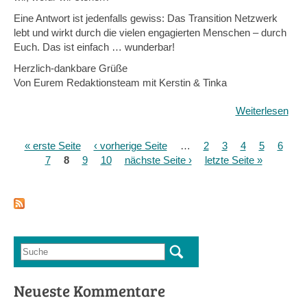
Eine Antwort ist jedenfalls gewiss: Das Transition Netzwerk
lebt und wirkt durch die vielen engagierten Menschen – durch
Euch. Das ist einfach … wunderbar!
Herzlich-dankbare Grüße
Von Eurem Redaktionsteam mit Kerstin & Tinka
Weiterlesen
übe
Wof
ste
« erste Seite
‹ vorherige Seite
…
2
3
4
5
6
Seiten
wir?
7
8
9
10
nächste Seite ›
letzte Seite »
Ges
und
Ged
aus
de
Net
Suche
Suchformular
Neueste Kommentare