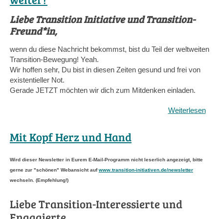
Liebe Transition Initiative und Transition-
Freund*in,
wenn du diese Nachricht bekommst, bist du Teil der weltweiten
Transition-Bewegung! Yeah.
Wir hoffen sehr, Du bist in diesen Zeiten gesund und frei von
existentieller Not.
Gerade JETZT möchten wir dich zum Mitdenken einladen.
Weiterlesen
übe
Wie
geh
Mit Kopf Herz und Hand
es
mit
Wird dieser Newsletter in Eurem E-Mail-Programm nicht leserlich angezeigt, bitte
de
gerne zur "schönen" Webansicht auf
www.transition-initiativen.de/newsletter
Tran
wechseln. (Empfehlung!)
Net
im
Liebe Transition-Interessierte und
deu
Ra
Engagierte,