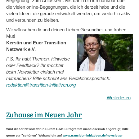
Begegnung "zum Anfassen". Bis dahin bin ich dankbar über
die vielen online-Begegnungen, die ich derzeit habe und die
vielen Ideen, die gerade entwickelt werden, um weiterhin aktiv
und verbunden zu bleiben.
Wir wünschen dir und deinen Lieben Gesundheit und frohen
Mut!
Kerstin und Euer Transition
Netzwerk e.V.
P.S. Ihr habt Themen, Hinweise
oder Feedback? Ihr möchtet
beim Newsletter einfach mal
mitmachen? Bitte schreibt ans Redaktionspostfach:
redaktion@transition-initiativen.org
Weiterlesen
übe
Mit
Kop
Zuhause im Neuen Jahr
Her
und
Wird dieser Newsletter in Eurem E-Mail-Programm nicht leserlich angezeigt, bitte
Han
gerne zur "schönen" Webansicht auf
www.transition-initiativen.de/newsletter