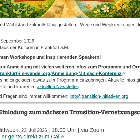
nd Wohlstand zukunftsfähig gestalten - Wege und Wegkreuzungen d
. September 2026
aus der Kulturen in Frankfurt a.M.
anten Workshops und inspirierenden Speakern!
 zur Anmeldung mit vielen weiteren Infos zum Programm und Or
frankfurt-im-wandel.org/Anmeldung-Mitmach-Konferenz
(link
en sind eingeladen etwas zum Programm einzubringen. Aktuelle Infos gi
is
ite und immer im
aktuellen Newsletter
.
external
nd Fragen sind immer willkommen:
info@transition-initiativen.org
! Einladung zum nächsten Transition-Vernetzung
ittwoch,
| 18:00 Uhr | via Zoom
22. Juli 2026
ier gehts direkt zum Call
(link