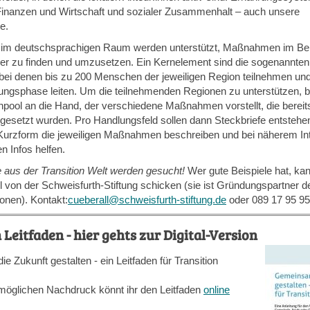
Finanzen und Wirtschaft und sozialer Zusammenhalt – auch unsere
e.
 im deutschsprachigen Raum werden unterstützt, Maßnahmen im Ber
er zu finden und umzusetzen. Ein Kernelement sind die sogenannte
bei denen bis zu 200 Menschen der jeweiligen Region teilnehmen und
ungsphase leiten. Um die teilnehmenden Regionen zu unterstützen
enpool an die Hand, der verschiedene Maßnahmen vorstellt, die berei
mgesetzt wurden. Pro Handlungsfeld sollen dann Steckbriefe entstehen
urzform die jeweiligen Maßnahmen beschreiben und bei näherem In
n Infos helfen.
e aus der Transition Welt werden gesucht!
Wer gute Beispiele hat, kan
l von der Schweisfurth-Stiftung schicken (sie ist Gründungspartner d
nen). Kontakt:
cueberall@schweisfurth-stiftung.de
oder 089 17 95 95
 Leitfaden - hier gehts zur Digital-Version
 Zukunft gestalten - ein Leitfaden für Transition
möglichen Nachdruck könnt ihr den Leitfaden
online