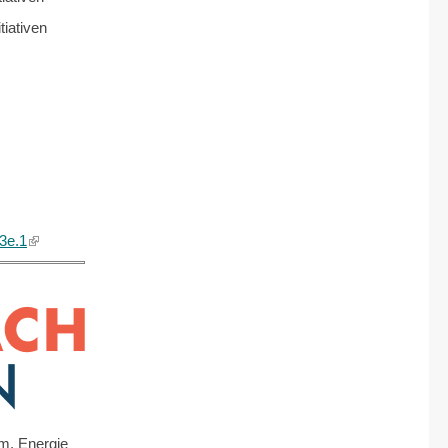
iativen
3e.1
(link
is
external)
em, Energie