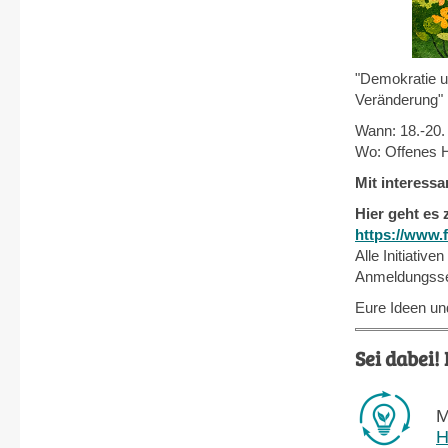
"Demokratie u
Veränderung"
Wann: 18.-20
Wo: Offenes H
Mit interess
Hier geht es
https://www.
Alle Initiativ
Anmeldungsse
Eure Ideen u
Sei dabei
M
H