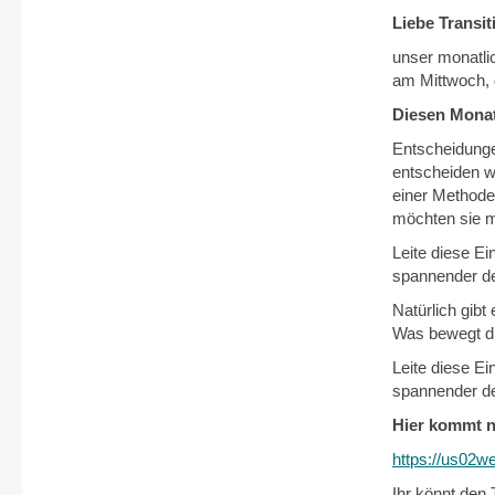
Liebe Transi
unser monatlic
am Mittwoch, 
Diesen Monat
Entscheidunge
entscheiden wi
einer Methode
möchten sie mi
Leite diese Ei
spannender de
Natürlich gib
Was bewegt d
Leite diese Ei
spannender de
Hier kommt n
https://us02
Ihr könnt den