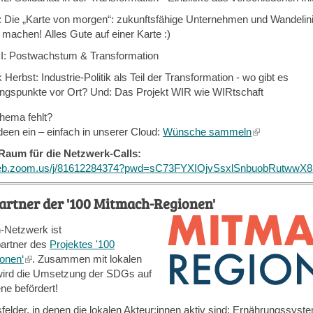
: Die „Karte von morgen“: zukunftsfähige Unternehmen und Wandelinit
 machen! Alles Gute auf einer Karte :)
I: Postwachstum & Transformation
 Herbst: Industrie-Politik als Teil der Transformation - wo gibt es
ngspunkte vor Ort? Und: Das Projekt WIR wie WIRtschaft
hema fehlt?
deen ein – einfach in unserer Cloud:
Wünsche sammeln
(link
is
Raum für die Netzwerk-Calls:
external)
web.zoom.us/j/81612284374?pwd=sC73FYXIOjvSsxlSnbuobRutwwX8
Partner der '100 Mitmach-Regionen'
n-Netzwerk ist
artner des
Projektes '100
onen‘
(link
. Zusammen mit lokalen
wird die Umsetzung der SDGs auf
is
ne befördert!
external)
elder, in denen die lokalen Akteur:innen aktiv sind: Ernährungssyst