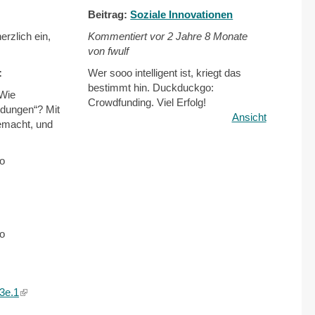
Beitrag:
Soziale Innovationen
erzlich ein,
Kommentiert vor
2 Jahre 8 Monate
von fwulf
:
Wer sooo intelligent ist, kriegt das
bestimmt hin. Duckduckgo:
 Wie
Crowdfunding. Viel Erfolg!
idungen“? Mit
Ansicht
emacht, und
to
to
3e.1
(link
is