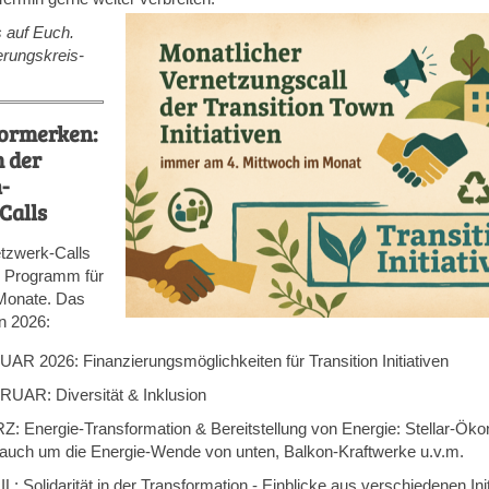
s auf Euch.
erungskreis-
ormerken:
 der
-
-Calls
tzwerk-Calls
es Programm für
Monate. Das
in 2026:
UAR 2026: Finanzierungsmöglichkeiten für Transition Initiativen
RUAR: Diversität & Inklusion
Z: Energie-Transformation & Bereitstellung von Energie: Stellar-Öko
 auch um die Energie-Wende von unten, Balkon-Kraftwerke u.v.m.
L: Solidarität in der Transformation - Einblicke aus verschiedenen Ini