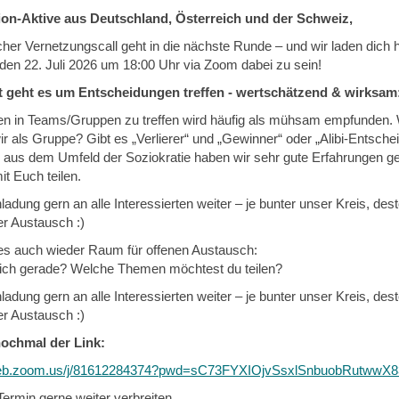
is
tion-Aktive aus Deutschland, Österreich und der Schweiz,
external)
her Vernetzungscall geht in die nächste Runde – und wir laden dich h
den 22. Juli 2026 um 18:00 Uhr via Zoom dabei zu sein!
 geht es um Entscheidungen treffen - wertschätzend & wirksam
n in Teams/Gruppen zu treffen wird häufig als mühsam empfunden.
r als Gruppe? Gibt es „Verlierer“ und „Gewinner“ oder „Alibi-Entsche
 aus dem Umfeld der Soziokratie haben wir sehr gute Erfahrungen g
t Euch teilen.
nladung gern an alle Interessierten weiter – je bunter unser Kreis, des
r Austausch :)
t es auch wieder Raum für offenen Austausch:
ich gerade? Welche Themen möchtest du teilen?
nladung gern an alle Interessierten weiter – je bunter unser Kreis, des
r Austausch :)
ochmal der Link:
web.zoom.us/j/81612284374?pwd=sC73FYXIOjvSsxlSnbuobRutwwX8
 Termin gerne weiter verbreiten.