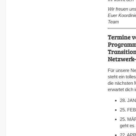
Wir freuen un
Euer Koordini
Team
Termine v
Programm
Transition
Netzwerk
Für unsere Ne
steht ein toll
die nächsten 
erwartet dich 
28. JAN
25. FEB
25. MÄR
geht es
22. APRI