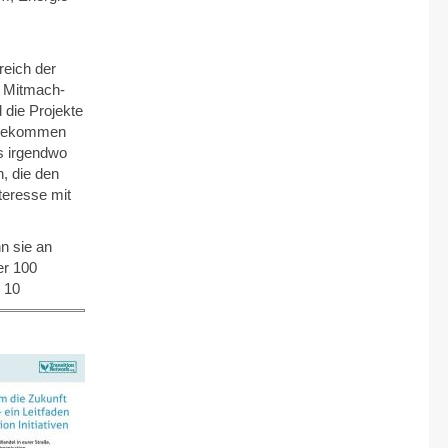
eich der
n Mitmach-
 die Projekte
, bekommen
ts irgendwo
, die den
teresse mit
n sie an
er 100
 10