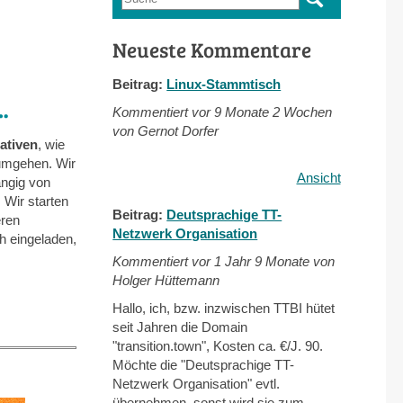
Suchformular
Neueste Kommentare
Beitrag:
Linux-Stammtisch
…
Kommentiert vor
9 Monate 2 Wochen
von Gernot Dorfer
iativen
, wie
 umgehen. Wir
Ansicht
ängig von
 Wir starten
Beitrag:
Deutsprachige TT-
eren
Netzwerk Organisation
ch eingeladen,
Kommentiert vor
1 Jahr 9 Monate von
Holger Hüttemann
Hallo, ich, bzw. inzwischen TTBI hütet
seit Jahren die Domain
"transition.town", Kosten ca. €/J. 90.
Möchte die "Deutsprachige TT-
Netzwerk Organisation" evtl.
übernehmen, sonst wird sie zum