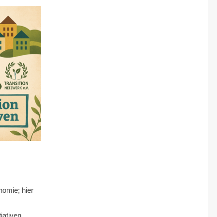
external)
nomie; hier
tiativen