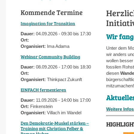
Herzli
Kommende Termine
Initiat
Imagination for Transition
Dauer:
04.09.2026 - 09:30 bis 17:30
Wir fang
Ort:
Organisiert:
Ima Adama
Unter dem Mot
wir anders un
Webinar Community Building
wollen besser
Dauer:
08.09.2026 - 17:00 bis 18:30
fossilen Rohst
Ort:
diesen
Wande
Organisiert:
Thinkpact Zukunft
bürgerschaftli
mitzumachen
EINFACH fermentieren
Aktuelle
Dauer:
11.09.2026 - 14:00 bis 17:00
Ort:
Finkenstein
Weitere Infos
Organisiert:
Villach im Wandel
Den Demokratie-Muskel stärken –
HIGHLIGHT
Training mit Christian Felber &
Roman Huber