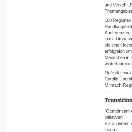
und Verkehr, 
Themengebiet
100 Regionen
Handlungsfeld
Konferenzen, 
in die Umsetz
sie einen Ide
erfolgreich u
Menschen in K
weiterführende
Gute Beispiel
Carolin Überal
Mitmach-Regio
Transition
"Gemeinsam die
Initiativen"
Bis zu einem 
lesen .