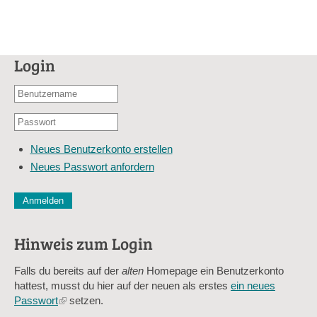
Login
Benutzername
oder
Passwort
E-
*
Mail-
Neues Benutzerkonto erstellen
Adresse
Neues Passwort anfordern
*
CAPTCHA
Diese Sicherheitsfrage überprüft, ob Sie ein menschlicher Besu
verhindert automatisches Spamming.
Hinweis zum Login
Sag mir nicht, wie viele Sternlein stehen
Falls du bereits auf der
alten
Homepage ein Benutzerkonto
hattest, musst du hier auf der neuen als erstes
ein neues
Passwort
(link
setzen.
is