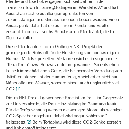
Pferde- und Eselhof, engagiert sich seit Jahren in der
Transition Town Initiative „Göttingen im Wandel e.V.“ und hält
Ausschau nach Gestaltungsmöglichkeiten von
zukunftsfähigen und klimaschonenden Lebensweisen. Einen
Ansatzpunkt dafür hat sie auf ihrem Pferde- und Eselhof
erkannt: In den ca. sechs Schubkarren Pferdeäpfel, die hier
täglich anfallen.
Diese Pferdeäpfel sind im Göttinger NKI-Projekt der
grundlegende Rohstoff für die Herstellung von hochwertigem
Humus. Mittels speziellem Verfahren wird es in sogenannte
„Terra Preta“ bzw. Schwarzerde umgewandelt. So entstehen
keine klimaschädlichen Gase, die bei normaler Verrottung von
„Mist“ entstehen. Ist der Humus fertig, speichert er nicht nur
Nährstoffe und Wasser, sondern bindet auch unglaublich viel
CO2.
[1]
Die im NKI-Projekt gewonnene Erde ist torffrei – im Gegensatz
zur Universalerde, die Paul Hinz bislang im Baumarkt kauft.
Für die Torfgewinnung werden die wenigen Moore als wichtige
CO2-Speicher abgebaut, dabei wird sogar Kohlenstoff
freigesetzt.
[2]
Beim Torfabbau wird diese CO2-Senke zerstört
und Kohlenstoff freigesetzt.