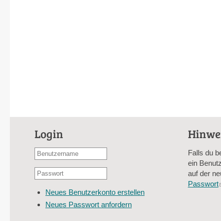
Login
Hinwe
Benutzername
Falls du b
oder
ein Benutz
Passwort
E-
auf der ne
*
Mail-
Passwort
Neues Benutzerkonto erstellen
Adresse
Neues Passwort anfordern
*
CAPTCHA