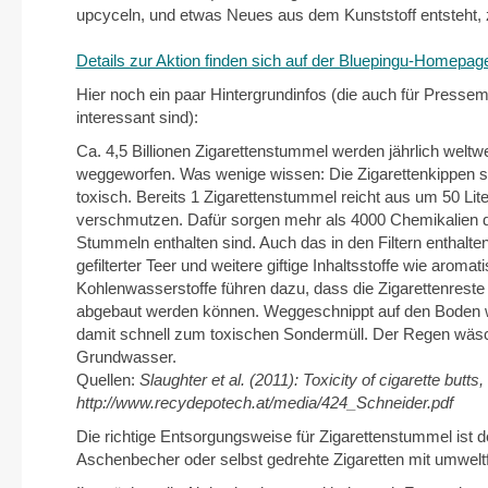
upcyceln, und etwas Neues aus dem Kunststoff entsteht, 
Details zur Aktion finden sich auf der Bluepingu-Homepag
Hier noch ein paar Hintergrundinfos (die auch für Pressemi
interessant sind):
Ca. 4,5 Billionen Zigarettenstummel werden jährlich weltwe
weggeworfen. Was wenige wissen: Die Zigarettenkippen s
toxisch. Bereits 1 Zigarettenstummel reicht aus um 50 Lit
verschmutzen. Dafür sorgen mehr als 4000 Chemikalien d
Stummeln enthalten sind. Auch das in den Filtern enthalten
gefilterter Teer und weitere giftige Inhaltsstoffe wie aromat
Kohlenwasserstoffe führen dazu, dass die Zigarettenreste
abgebaut werden können. Weggeschnippt auf den Boden 
damit schnell zum toxischen Sondermüll. Der Regen wäsch
Grundwasser.
Quellen:
Slaughter et al. (2011): Toxicity of cigarette but
http://www.recydepotech.at/media/424_Schneider.pdf
Die richtige Entsorgungsweise für Zigarettenstummel ist 
Aschenbecher oder selbst gedrehte Zigaretten mit umweltf