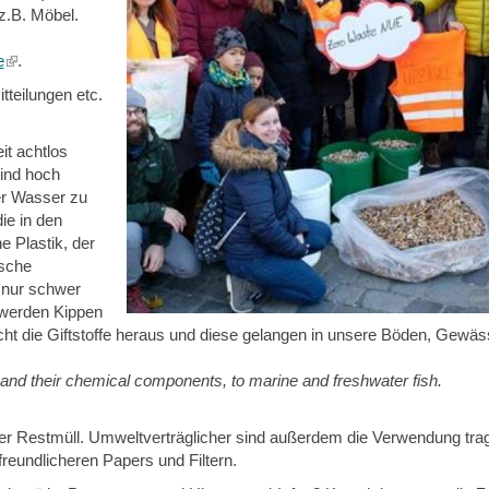
z.B. Möbel.
e
(link
.
is
tteilungen etc.
external)
it achtlos
ind hoch
er Wasser zu
ie in den
e Plastik, der
ische
 nur schwer
werden Kippen
t die Giftstoffe heraus und diese gelangen in unsere Böden, Gewäs
ts, and their chemical components, to marine and freshwater fish.
der Restmüll. Umweltverträglicher sind außerdem die Verwendung tra
reundlicheren Papers und Filtern.