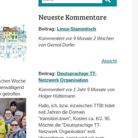
Suchformular
Neueste Kommentare
Beitrag:
Linux-Stammtisch
Kommentiert vor
9 Monate 2 Wochen
von Gernot Dorfer
Ansicht
Beitrag:
Deutsprachige TT-
Netzwerk Organisation
ischen Woche
erwältigend
Kommentiert vor
1 Jahr 9 Monate von
 getroffen
Holger Hüttemann
Hallo, ich, bzw. inzwischen TTBI hütet
seit Jahren die Domain
"transition.town", Kosten ca. €/J. 90.
Möchte die "Deutsprachige TT-
Netzwerk Organisation" evtl.
übernehmen, sonst wird sie zum