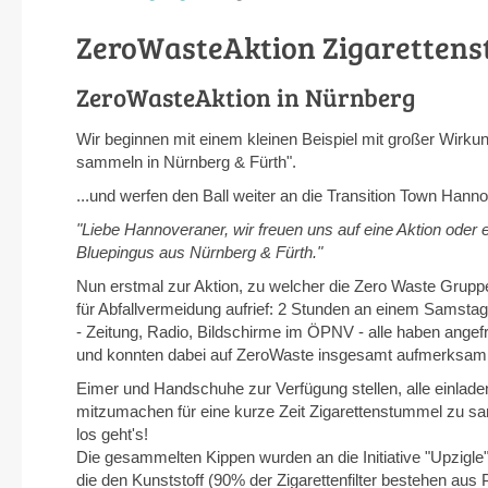
ZeroWasteAktion Zigaretten
ZeroWasteAktion in Nürnberg
Wir beginnen mit einem kleinen Beispiel mit großer Wirku
sammeln in Nürnberg & Fürth".
...und werfen den Ball weiter an die Transition Town Hann
"Liebe Hannoveraner, wir freuen uns auf eine Aktion oder 
Bluepingus aus Nürnberg & Fürth."
Nun erstmal zur Aktion, zu welcher die Zero Waste Grup
für Abfallvermeidung aufrief: 2 Stunden an einem Sams
- Zeitung, Radio, Bildschirme im ÖPNV - alle haben angef
und konnten dabei auf ZeroWaste insgesamt aufmerk
Eimer und Handschuhe zur Verfügung stellen, alle einlade
mitzumachen für eine kurze Zeit Zigarettenstummel zu s
los geht's!
Die gesammelten Kippen wurden an die Initiative "Upzigle
die den Kunststoff (90% der Zigarettenfilter bestehen aus P