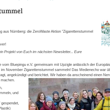
stummel
ng aus Nürnberg: die ZeroWaste Aktion "Zigarettenstummel
over!
ein Projekt von Euch im nächsten Newsletter... Eure
pe vom Bluepingu e.V. gemeinsam mit Upzigle anlässlich der Europä
tag im November Zigarettenstummel sammeln! Das Medienecho war üb
ragt, angekündigt und berichtet. Wir haben da anscheinend einen Nerv
sam machen.
n,
ammeln, und
" gespendet,
lastik)