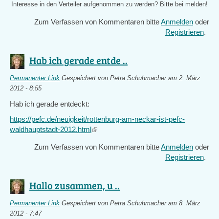
Interesse in den Verteiler aufgenommen zu werden? Bitte bei
melden!
Zum Verfassen von Kommentaren bitte
Anmelden
oder
Registrieren
.
Hab ich gerade entde ..
Permanenter Link
Gespeichert von
Petra Schuhmacher
am 2. März
2012 - 8:55
Hab ich gerade entdeckt:
https://pefc.de/neuigkeit/rottenburg-am-neckar-ist-pefc-
waldhauptstadt-2012.html
(link
is
Zum Verfassen von Kommentaren bitte
Anmelden
oder
external)
Registrieren
.
Hallo zusammen, u ..
Permanenter Link
Gespeichert von
Petra Schuhmacher
am 8. März
2012 - 7:47