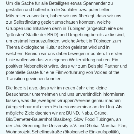
Um die Sache für alle Beteiligten etwas Spannender zu
gestalten und hoffentlich die Schläfer bzw. potentiellen
Mitstreiter zu wecken, haben wir uns überlegt, dass wir uns
zur Selbstfindung gezielt umschauen könnten, welche
Gruppen und Initiativen denn in Tübingen (angeblich eine der
'grünsten' Städte der BRD) und Umgebung bereits aktiv sind,
um erstmal herauszufinden, welche Arbeit in Tübingen zum
Thema ökologische Kultur schon geleistet wird und in
welchem Bereich wir uns dabei bewegen möchten. In erster
Linie wollen wir das zur eigenen Weiterbildung nutzen. Ein
positiver Nebeneffekt wäre, dass wir zum Beispiel Partner und
potentielle Gäste für eine Filmvorführung von Voices of the
Transition gewinnen könnten.
Die Idee ist also, dass wir im neuen Jahr eine kleine
Besuchstour unternehmen und uns unverbindlich informieren
lassen, was die jeweiligen Gruppen/Vereine genau machen
(Vergleichbar mit einem Exkursionsseminar an der Uni). Als
mögliche Ziele dachten wir an: BUND, Nabu, Grüne,
Bio/Demeter-Bauernhof Bläsiberg, Slow Food Tübingen, an
der Uni: Greening the University e.V. und Global Marshal Plan,
Wohnprojekt Schellingstraße (ökologische Einkaufspolitik),