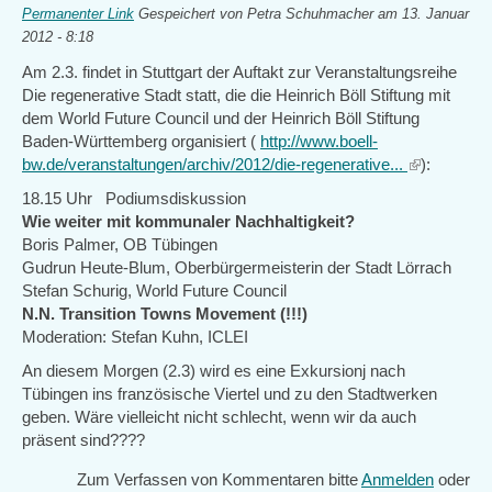
Permanenter Link
Gespeichert von
Petra Schuhmacher
am 13. Januar
2012 - 8:18
Am 2.3. findet in Stuttgart der Auftakt zur Veranstaltungsreihe
Die regenerative Stadt statt, die die Heinrich Böll Stiftung mit
dem World Future Council und der Heinrich Böll Stiftung
Baden-Württemberg organisiert (
http://www.boell-
bw.de/veranstaltungen/archiv/2012/die-regenerative...
(link
):
is
18.15 Uhr Podiumsdiskussion
external)
Wie weiter mit kommunaler Nachhaltigkeit?
Boris Palmer, OB Tübingen
Gudrun Heute-Blum, Oberbürgermeisterin der Stadt Lörrach
Stefan Schurig, World Future Council
N.N. Transition Towns Movement (!!!)
Moderation: Stefan Kuhn, ICLEI
An diesem Morgen (2.3) wird es eine Exkursionj nach
Tübingen ins französische Viertel und zu den Stadtwerken
geben. Wäre vielleicht nicht schlecht, wenn wir da auch
präsent sind????
Zum Verfassen von Kommentaren bitte
Anmelden
oder