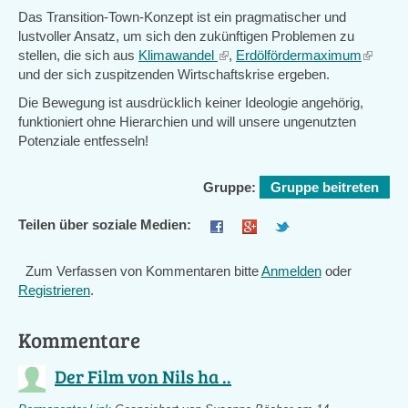
Das Transition-Town-Konzept ist ein pragmatischer und
lustvoller Ansatz, um sich den zukünftigen Problemen zu
stellen, die sich aus
Klimawandel
(link
,
Erdölfördermaximum
(link
und der sich zuspitzenden Wirtschaftskrise ergeben.
is
is
external)
external
Die Bewegung ist ausdrücklich keiner Ideologie angehörig,
funktioniert ohne Hierarchien und will unsere ungenutzten
Potenziale entfesseln!
Gruppe:
Gruppe beitreten
Teilen über soziale Medien:
Zum Verfassen von Kommentaren bitte
Anmelden
oder
Registrieren
.
Kommentare
Der Film von Nils ha ..