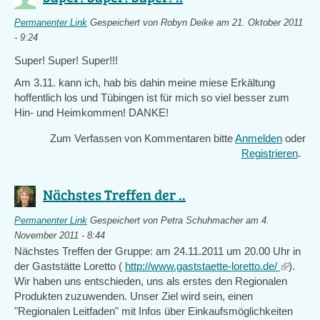
Permanenter Link
Gespeichert von
Robyn Deike
am 21. Oktober 2011
- 9:24
Super! Super! Super!!!
Am 3.11. kann ich, hab bis dahin meine miese Erkältung
hoffentlich los und Tübingen ist für mich so viel besser zum
Hin- und Heimkommen! DANKE!
Zum Verfassen von Kommentaren bitte
Anmelden
oder
Registrieren
.
Nächstes Treffen der ..
Permanenter Link
Gespeichert von
Petra Schuhmacher
am 4.
November 2011 - 8:44
Nächstes Treffen der Gruppe: am 24.11.2011 um 20.00 Uhr in
der Gaststätte Loretto (
http://www.gaststaette-loretto.de/
(link
).
Wir haben uns entschieden, uns als erstes den Regionalen
is
Produkten zuzuwenden. Unser Ziel wird sein, einen
external
"Regionalen Leitfaden" mit Infos über Einkaufsmöglichkeiten