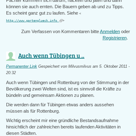
Pächter kümmern sich darum, häckeln und jäten und dann
können sie auch ernten. Die Bauern geben ab und zu Tipps.
Es scheint ganz gut zu laufen. Siehe
<
(link
http://www.gartenglueck.info
>
is
Zum Verfassen von Kommentaren bitte
Anmelden
oder
external)
Registrieren
.
Auch wenn Tübingen u ..
Permanenter Link
Gespeichert von
Milvusmilvus
am 5. Oktober 2011 -
20:32
Auch wenn Tübingen und Rottenburg von der Stimmung in der
Bevölkerung zwei Welten sind, ist es sinnvoll die Kräfte zu
bündeln und gemeinsam Aktionen zu planen.
Die werden dann für Tübingen etwas anders aussehen
müssen als für Rottenburg.
Wichtig erscheint mir eine gründliche Bestandsaufnahme
hinsichtlich der zahlreichen bereits laufenden Aktivitäten in
diesen Städten.