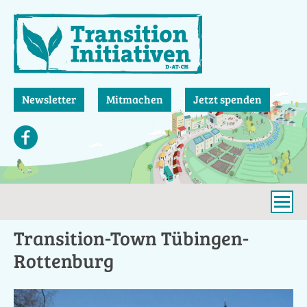
Direkt
zum
Inhalt
Newsletter
Mitmachen
Jetzt spenden
Transition-Town Tübingen-
Rottenburg