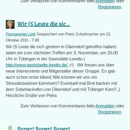
Zum Verfassen von Kommentaren bitte
Anmelden
oder
Registrieren
.
Wir (5 Leute die sic ..
Permanenter Link
Gespeichert von
Petra Schuhmacher
am 21.
Oktober 2011 - 7:49
Wir (5 Leute die sich gestern in Oberndorf getroffen haben)
laden ein zum nächsten Treffen am 3. November, um 20.00
Uhr in Tübingen in der Gaststätte Loretto (
http://www.gaststaette-loretto.de/
(link
) . Wir freuen uns über
neue Interessierte und Mitgestalter dieser Gruppe. Es gab
is
auch schon erste Ideen( Wie können wir uns um
external)
Streuobstwiesen kümmern? Eventuell mal Brot backen mit
dem Solarbackofen von Oberndorf und mit Tübinger Korn?..)
Herzliche Grüße von Petra
Zum Verfassen von Kommentaren bitte
Anmelden
oder
Registrieren
.
Super! Super! Super! ..