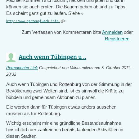
Pächter kümmern sich darum, häckeln und jäten und dann
können sie auch ernten. Die Bauern geben ab und zu Tipps.
Es scheint ganz gut zu laufen. Siehe
<
(link
http://www.gartenglueck.info
>
is
Zum Verfassen von Kommentaren bitte
Anmelden
oder
external)
Registrieren
.
Auch wenn Tübingen u ..
Permanenter Link
Gespeichert von
Milvusmilvus
am 5. Oktober 2011 -
20:32
Auch wenn Tübingen und Rottenburg von der Stimmung in der
Bevölkerung zwei Welten sind, ist es sinnvoll die Kräfte zu
bündeln und gemeinsam Aktionen zu planen.
Die werden dann für Tübingen etwas anders aussehen
müssen als für Rottenburg.
Wichtig erscheint mir eine gründliche Bestandsaufnahme
hinsichtlich der zahlreichen bereits laufenden Aktivitäten in
diesen Städten.