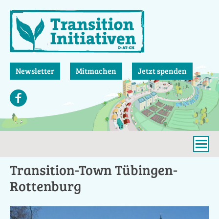
Direkt
zum
Inhalt
Newsletter
Mitmachen
Jetzt spenden
Transition-Town Tübingen-
Rottenburg