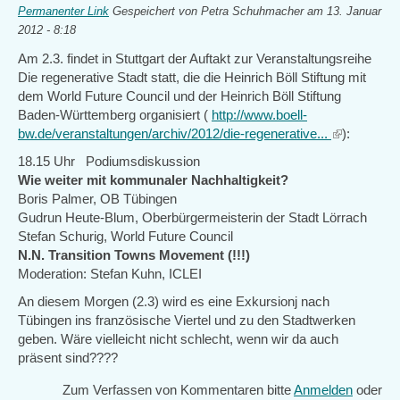
Permanenter Link
Gespeichert von
Petra Schuhmacher
am 13. Januar
2012 - 8:18
Am 2.3. findet in Stuttgart der Auftakt zur Veranstaltungsreihe
Die regenerative Stadt statt, die die Heinrich Böll Stiftung mit
dem World Future Council und der Heinrich Böll Stiftung
Baden-Württemberg organisiert (
http://www.boell-
bw.de/veranstaltungen/archiv/2012/die-regenerative...
(link
):
is
18.15 Uhr Podiumsdiskussion
external)
Wie weiter mit kommunaler Nachhaltigkeit?
Boris Palmer, OB Tübingen
Gudrun Heute-Blum, Oberbürgermeisterin der Stadt Lörrach
Stefan Schurig, World Future Council
N.N. Transition Towns Movement (!!!)
Moderation: Stefan Kuhn, ICLEI
An diesem Morgen (2.3) wird es eine Exkursionj nach
Tübingen ins französische Viertel und zu den Stadtwerken
geben. Wäre vielleicht nicht schlecht, wenn wir da auch
präsent sind????
Zum Verfassen von Kommentaren bitte
Anmelden
oder