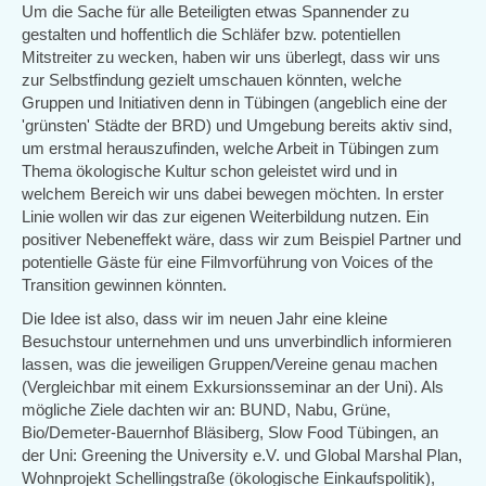
Um die Sache für alle Beteiligten etwas Spannender zu
gestalten und hoffentlich die Schläfer bzw. potentiellen
Mitstreiter zu wecken, haben wir uns überlegt, dass wir uns
zur Selbstfindung gezielt umschauen könnten, welche
Gruppen und Initiativen denn in Tübingen (angeblich eine der
'grünsten' Städte der BRD) und Umgebung bereits aktiv sind,
um erstmal herauszufinden, welche Arbeit in Tübingen zum
Thema ökologische Kultur schon geleistet wird und in
welchem Bereich wir uns dabei bewegen möchten. In erster
Linie wollen wir das zur eigenen Weiterbildung nutzen. Ein
positiver Nebeneffekt wäre, dass wir zum Beispiel Partner und
potentielle Gäste für eine Filmvorführung von Voices of the
Transition gewinnen könnten.
Die Idee ist also, dass wir im neuen Jahr eine kleine
Besuchstour unternehmen und uns unverbindlich informieren
lassen, was die jeweiligen Gruppen/Vereine genau machen
(Vergleichbar mit einem Exkursionsseminar an der Uni). Als
mögliche Ziele dachten wir an: BUND, Nabu, Grüne,
Bio/Demeter-Bauernhof Bläsiberg, Slow Food Tübingen, an
der Uni: Greening the University e.V. und Global Marshal Plan,
Wohnprojekt Schellingstraße (ökologische Einkaufspolitik),