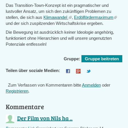
Das Transition-Town-Konzept ist ein pragmatischer und
lustvoller Ansatz, um sich den zukünftigen Problemen zu
stellen, die sich aus
Klimawandel
(link
,
Erdölfördermaximum
(link
und der sich zuspitzenden Wirtschaftskrise ergeben.
is
is
external)
external
Die Bewegung ist ausdrücklich keiner Ideologie angehörig,
funktioniert ohne Hierarchien und will unsere ungenutzten
Potenziale entfesseln!
Gruppe:
Gruppe beitreten
Teilen über soziale Medien:
Zum Verfassen von Kommentaren bitte
Anmelden
oder
Registrieren
.
Kommentare
Der Film von Nils ha ..