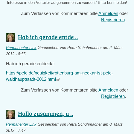
Interesse in den Verteiler aufgenommen zu werden? Bitte bei
melden!
Zum Verfassen von Kommentaren bitte
Anmelden
oder
Registrieren
.
Hab ich gerade entde ..
Permanenter Link
Gespeichert von
Petra Schuhmacher
am 2. März
2012 - 8:55
Hab ich gerade entdeckt:
https://pefc.de/neuigkeit/rottenburg-am-neckar-ist-pefc-
waldhauptstadt-2012.html
(link
is
Zum Verfassen von Kommentaren bitte
Anmelden
oder
external)
Registrieren
.
Hallo zusammen, u ..
Permanenter Link
Gespeichert von
Petra Schuhmacher
am 8. März
2012 - 7:47