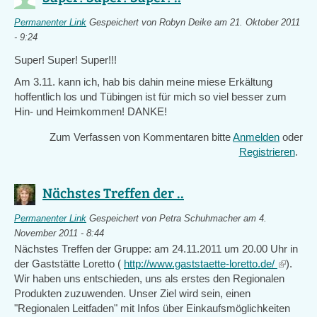
Permanenter Link
Gespeichert von
Robyn Deike
am 21. Oktober 2011
- 9:24
Super! Super! Super!!!
Am 3.11. kann ich, hab bis dahin meine miese Erkältung
hoffentlich los und Tübingen ist für mich so viel besser zum
Hin- und Heimkommen! DANKE!
Zum Verfassen von Kommentaren bitte
Anmelden
oder
Registrieren
.
Nächstes Treffen der ..
Permanenter Link
Gespeichert von
Petra Schuhmacher
am 4.
November 2011 - 8:44
Nächstes Treffen der Gruppe: am 24.11.2011 um 20.00 Uhr in
der Gaststätte Loretto (
http://www.gaststaette-loretto.de/
(link
).
Wir haben uns entschieden, uns als erstes den Regionalen
is
Produkten zuzuwenden. Unser Ziel wird sein, einen
external
"Regionalen Leitfaden" mit Infos über Einkaufsmöglichkeiten