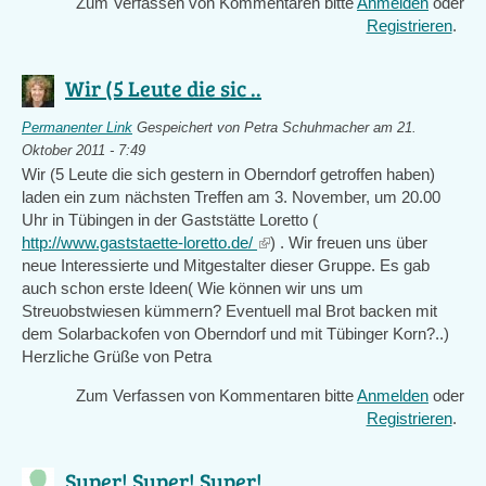
Zum Verfassen von Kommentaren bitte
Anmelden
oder
Registrieren
.
Wir (5 Leute die sic ..
Permanenter Link
Gespeichert von
Petra Schuhmacher
am 21.
Oktober 2011 - 7:49
Wir (5 Leute die sich gestern in Oberndorf getroffen haben)
laden ein zum nächsten Treffen am 3. November, um 20.00
Uhr in Tübingen in der Gaststätte Loretto (
http://www.gaststaette-loretto.de/
(link
) . Wir freuen uns über
neue Interessierte und Mitgestalter dieser Gruppe. Es gab
is
auch schon erste Ideen( Wie können wir uns um
external)
Streuobstwiesen kümmern? Eventuell mal Brot backen mit
dem Solarbackofen von Oberndorf und mit Tübinger Korn?..)
Herzliche Grüße von Petra
Zum Verfassen von Kommentaren bitte
Anmelden
oder
Registrieren
.
Super! Super! Super! ..