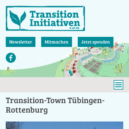
Direkt
zum
Inhalt
Newsletter
Mitmachen
Jetzt spenden
Transition-Town Tübingen-
Rottenburg