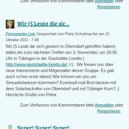
Zum Verfassen von Kommentaren bitte
Anmelden
oder
Registrieren
.
Wir (5 Leute die sic ..
Permanenter Link
Gespeichert von
Petra Schuhmacher
am 21.
Oktober 2011 - 7:49
Wir (5 Leute die sich gestern in Oberndorf getroffen haben)
laden ein zum nächsten Treffen am 3. November, um 20.00
Uhr in Tübingen in der Gaststätte Loretto (
http://www.gaststaette-loretto.de/
(link
) . Wir freuen uns über
neue Interessierte und Mitgestalter dieser Gruppe. Es gab
is
auch schon erste Ideen( Wie können wir uns um
external)
Streuobstwiesen kümmern? Eventuell mal Brot backen mit
dem Solarbackofen von Oberndorf und mit Tübinger Korn?..)
Herzliche Grüße von Petra
Zum Verfassen von Kommentaren bitte
Anmelden
oder
Registrieren
.
Super! Super! Super! ..