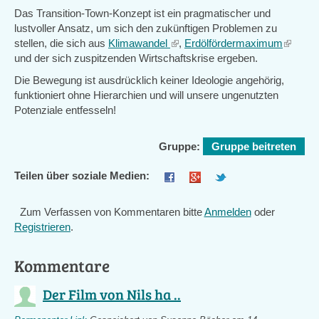
Das Transition-Town-Konzept ist ein pragmatischer und
lustvoller Ansatz, um sich den zukünftigen Problemen zu
stellen, die sich aus
Klimawandel
(link
,
Erdölfördermaximum
(link
und der sich zuspitzenden Wirtschaftskrise ergeben.
is
is
external)
external
Die Bewegung ist ausdrücklich keiner Ideologie angehörig,
funktioniert ohne Hierarchien und will unsere ungenutzten
Potenziale entfesseln!
Gruppe:
Gruppe beitreten
Teilen über soziale Medien:
Zum Verfassen von Kommentaren bitte
Anmelden
oder
Registrieren
.
Kommentare
Der Film von Nils ha ..