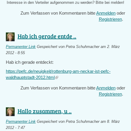
Interesse in den Verteiler aufgenommen zu werden? Bitte bei
melden!
Zum Verfassen von Kommentaren bitte
Anmelden
oder
Registrieren
.
Hab ich gerade entde ..
Permanenter Link
Gespeichert von
Petra Schuhmacher
am 2. März
2012 - 8:55
Hab ich gerade entdeckt:
https://pefc.de/neuigkeit/rottenburg-am-neckar-ist-pefc-
waldhauptstadt-2012.html
(link
is
Zum Verfassen von Kommentaren bitte
Anmelden
oder
external)
Registrieren
.
Hallo zusammen, u ..
Permanenter Link
Gespeichert von
Petra Schuhmacher
am 8. März
2012 - 7:47