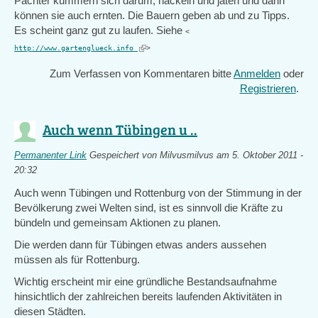
Pächter kümmern sich darum, häckeln und jäten und dann
können sie auch ernten. Die Bauern geben ab und zu Tipps.
Es scheint ganz gut zu laufen. Siehe
<
(link
http://www.gartenglueck.info
>
is
Zum Verfassen von Kommentaren bitte
Anmelden
oder
external)
Registrieren
.
Auch wenn Tübingen u ..
Permanenter Link
Gespeichert von
Milvusmilvus
am 5. Oktober 2011 -
20:32
Auch wenn Tübingen und Rottenburg von der Stimmung in der
Bevölkerung zwei Welten sind, ist es sinnvoll die Kräfte zu
bündeln und gemeinsam Aktionen zu planen.
Die werden dann für Tübingen etwas anders aussehen
müssen als für Rottenburg.
Wichtig erscheint mir eine gründliche Bestandsaufnahme
hinsichtlich der zahlreichen bereits laufenden Aktivitäten in
diesen Städten.