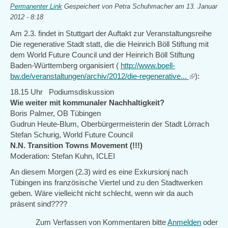
Permanenter Link
Gespeichert von
Petra Schuhmacher
am 13. Januar
2012 - 8:18
Am 2.3. findet in Stuttgart der Auftakt zur Veranstaltungsreihe
Die regenerative Stadt statt, die die Heinrich Böll Stiftung mit
dem World Future Council und der Heinrich Böll Stiftung
Baden-Württemberg organisiert (
http://www.boell-
bw.de/veranstaltungen/archiv/2012/die-regenerative...
(link
):
is
18.15 Uhr Podiumsdiskussion
external)
Wie weiter mit kommunaler Nachhaltigkeit?
Boris Palmer, OB Tübingen
Gudrun Heute-Blum, Oberbürgermeisterin der Stadt Lörrach
Stefan Schurig, World Future Council
N.N. Transition Towns Movement (!!!)
Moderation: Stefan Kuhn, ICLEI
An diesem Morgen (2.3) wird es eine Exkursionj nach
Tübingen ins französische Viertel und zu den Stadtwerken
geben. Wäre vielleicht nicht schlecht, wenn wir da auch
präsent sind????
Zum Verfassen von Kommentaren bitte
Anmelden
oder