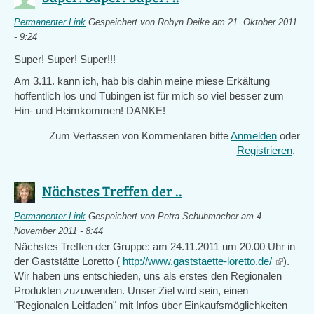
Permanenter Link
Gespeichert von
Robyn Deike
am 21. Oktober 2011
- 9:24
Super! Super! Super!!!
Am 3.11. kann ich, hab bis dahin meine miese Erkältung
hoffentlich los und Tübingen ist für mich so viel besser zum
Hin- und Heimkommen! DANKE!
Zum Verfassen von Kommentaren bitte
Anmelden
oder
Registrieren
.
Nächstes Treffen der ..
Permanenter Link
Gespeichert von
Petra Schuhmacher
am 4.
November 2011 - 8:44
Nächstes Treffen der Gruppe: am 24.11.2011 um 20.00 Uhr in
der Gaststätte Loretto (
http://www.gaststaette-loretto.de/
(link
).
Wir haben uns entschieden, uns als erstes den Regionalen
is
Produkten zuzuwenden. Unser Ziel wird sein, einen
external
"Regionalen Leitfaden" mit Infos über Einkaufsmöglichkeiten