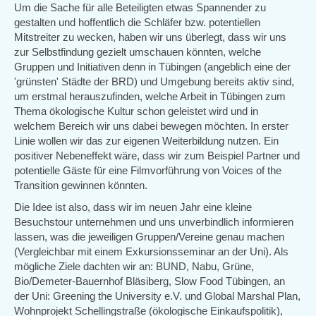
Um die Sache für alle Beteiligten etwas Spannender zu
gestalten und hoffentlich die Schläfer bzw. potentiellen
Mitstreiter zu wecken, haben wir uns überlegt, dass wir uns
zur Selbstfindung gezielt umschauen könnten, welche
Gruppen und Initiativen denn in Tübingen (angeblich eine der
'grünsten' Städte der BRD) und Umgebung bereits aktiv sind,
um erstmal herauszufinden, welche Arbeit in Tübingen zum
Thema ökologische Kultur schon geleistet wird und in
welchem Bereich wir uns dabei bewegen möchten. In erster
Linie wollen wir das zur eigenen Weiterbildung nutzen. Ein
positiver Nebeneffekt wäre, dass wir zum Beispiel Partner und
potentielle Gäste für eine Filmvorführung von Voices of the
Transition gewinnen könnten.
Die Idee ist also, dass wir im neuen Jahr eine kleine
Besuchstour unternehmen und uns unverbindlich informieren
lassen, was die jeweiligen Gruppen/Vereine genau machen
(Vergleichbar mit einem Exkursionsseminar an der Uni). Als
mögliche Ziele dachten wir an: BUND, Nabu, Grüne,
Bio/Demeter-Bauernhof Bläsiberg, Slow Food Tübingen, an
der Uni: Greening the University e.V. und Global Marshal Plan,
Wohnprojekt Schellingstraße (ökologische Einkaufspolitik),