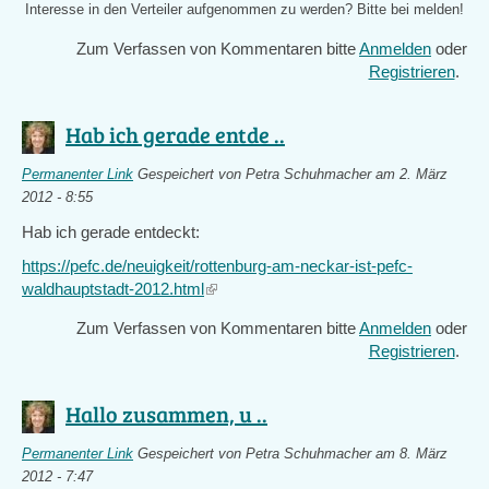
Interesse in den Verteiler aufgenommen zu werden? Bitte bei
melden!
Zum Verfassen von Kommentaren bitte
Anmelden
oder
Registrieren
.
Hab ich gerade entde ..
Permanenter Link
Gespeichert von
Petra Schuhmacher
am 2. März
2012 - 8:55
Hab ich gerade entdeckt:
https://pefc.de/neuigkeit/rottenburg-am-neckar-ist-pefc-
waldhauptstadt-2012.html
(link
is
Zum Verfassen von Kommentaren bitte
Anmelden
oder
external)
Registrieren
.
Hallo zusammen, u ..
Permanenter Link
Gespeichert von
Petra Schuhmacher
am 8. März
2012 - 7:47