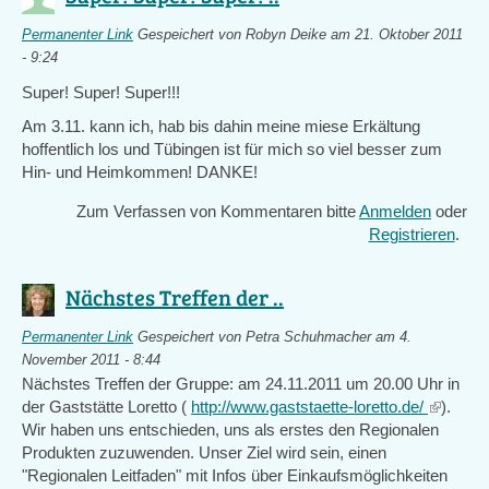
Permanenter Link
Gespeichert von
Robyn Deike
am 21. Oktober 2011
- 9:24
Super! Super! Super!!!
Am 3.11. kann ich, hab bis dahin meine miese Erkältung
hoffentlich los und Tübingen ist für mich so viel besser zum
Hin- und Heimkommen! DANKE!
Zum Verfassen von Kommentaren bitte
Anmelden
oder
Registrieren
.
Nächstes Treffen der ..
Permanenter Link
Gespeichert von
Petra Schuhmacher
am 4.
November 2011 - 8:44
Nächstes Treffen der Gruppe: am 24.11.2011 um 20.00 Uhr in
der Gaststätte Loretto (
http://www.gaststaette-loretto.de/
(link
).
Wir haben uns entschieden, uns als erstes den Regionalen
is
Produkten zuzuwenden. Unser Ziel wird sein, einen
external
"Regionalen Leitfaden" mit Infos über Einkaufsmöglichkeiten