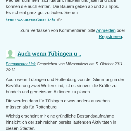
Pächter kümmern sich darum, häckeln und jäten und dann
können sie auch ernten. Die Bauern geben ab und zu Tipps.
Es scheint ganz gut zu laufen. Siehe
<
(link
http://www.gartenglueck.info
>
is
Zum Verfassen von Kommentaren bitte
Anmelden
oder
external)
Registrieren
.
Auch wenn Tübingen u ..
Permanenter Link
Gespeichert von
Milvusmilvus
am 5. Oktober 2011 -
20:32
Auch wenn Tübingen und Rottenburg von der Stimmung in der
Bevölkerung zwei Welten sind, ist es sinnvoll die Kräfte zu
bündeln und gemeinsam Aktionen zu planen.
Die werden dann für Tübingen etwas anders aussehen
müssen als für Rottenburg.
Wichtig erscheint mir eine gründliche Bestandsaufnahme
hinsichtlich der zahlreichen bereits laufenden Aktivitäten in
diesen Städten.