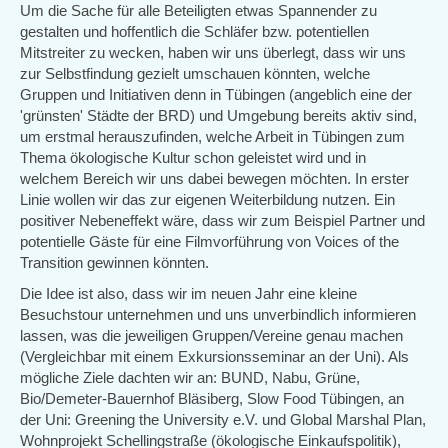
Um die Sache für alle Beteiligten etwas Spannender zu
gestalten und hoffentlich die Schläfer bzw. potentiellen
Mitstreiter zu wecken, haben wir uns überlegt, dass wir uns
zur Selbstfindung gezielt umschauen könnten, welche
Gruppen und Initiativen denn in Tübingen (angeblich eine der
'grünsten' Städte der BRD) und Umgebung bereits aktiv sind,
um erstmal herauszufinden, welche Arbeit in Tübingen zum
Thema ökologische Kultur schon geleistet wird und in
welchem Bereich wir uns dabei bewegen möchten. In erster
Linie wollen wir das zur eigenen Weiterbildung nutzen. Ein
positiver Nebeneffekt wäre, dass wir zum Beispiel Partner und
potentielle Gäste für eine Filmvorführung von Voices of the
Transition gewinnen könnten.
Die Idee ist also, dass wir im neuen Jahr eine kleine
Besuchstour unternehmen und uns unverbindlich informieren
lassen, was die jeweiligen Gruppen/Vereine genau machen
(Vergleichbar mit einem Exkursionsseminar an der Uni). Als
mögliche Ziele dachten wir an: BUND, Nabu, Grüne,
Bio/Demeter-Bauernhof Bläsiberg, Slow Food Tübingen, an
der Uni: Greening the University e.V. und Global Marshal Plan,
Wohnprojekt Schellingstraße (ökologische Einkaufspolitik),