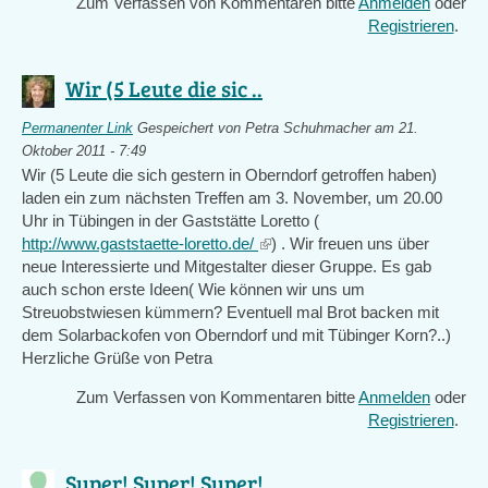
Zum Verfassen von Kommentaren bitte
Anmelden
oder
Registrieren
.
Wir (5 Leute die sic ..
Permanenter Link
Gespeichert von
Petra Schuhmacher
am 21.
Oktober 2011 - 7:49
Wir (5 Leute die sich gestern in Oberndorf getroffen haben)
laden ein zum nächsten Treffen am 3. November, um 20.00
Uhr in Tübingen in der Gaststätte Loretto (
http://www.gaststaette-loretto.de/
(link
) . Wir freuen uns über
neue Interessierte und Mitgestalter dieser Gruppe. Es gab
is
auch schon erste Ideen( Wie können wir uns um
external)
Streuobstwiesen kümmern? Eventuell mal Brot backen mit
dem Solarbackofen von Oberndorf und mit Tübinger Korn?..)
Herzliche Grüße von Petra
Zum Verfassen von Kommentaren bitte
Anmelden
oder
Registrieren
.
Super! Super! Super! ..