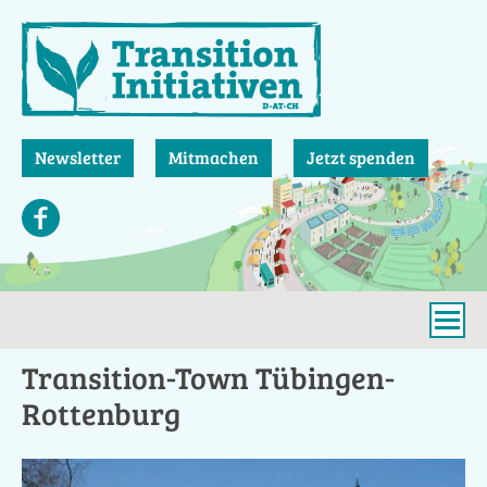
Direkt
zum
Inhalt
Newsletter
Mitmachen
Jetzt spenden
Transition-Town Tübingen-
Rottenburg