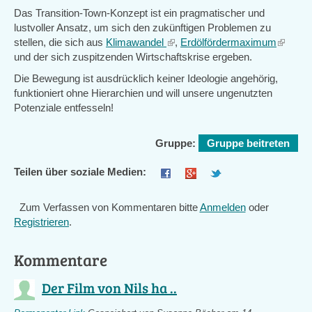
Das Transition-Town-Konzept ist ein pragmatischer und
lustvoller Ansatz, um sich den zukünftigen Problemen zu
stellen, die sich aus
Klimawandel
(link
,
Erdölfördermaximum
(link
und der sich zuspitzenden Wirtschaftskrise ergeben.
is
is
external)
external
Die Bewegung ist ausdrücklich keiner Ideologie angehörig,
funktioniert ohne Hierarchien und will unsere ungenutzten
Potenziale entfesseln!
Gruppe:
Gruppe beitreten
Teilen über soziale Medien:
Zum Verfassen von Kommentaren bitte
Anmelden
oder
Registrieren
.
Kommentare
Der Film von Nils ha ..