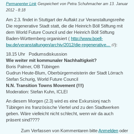
Permanenter Link
Gespeichert von
Petra Schuhmacher
am 13. Januar
2012 - 8:18
Am 2.3. findet in Stuttgart der Auftakt zur Veranstaltungsreihe
Die regenerative Stadt statt, die die Heinrich Böll Stiftung mit
dem World Future Council und der Heinrich Böll Stiftung
Baden-Württemberg organisiert (
http://www.boell-
bw.de/veranstaltungen/archiv/2012/die-regenerative...
(link
):
is
18.15 Uhr Podiumsdiskussion
external)
Wie weiter mit kommunaler Nachhaltigkeit?
Boris Palmer, OB Tübingen
Gudrun Heute-Blum, Oberbürgermeisterin der Stadt Lörrach
Stefan Schurig, World Future Council
N.N. Transition Towns Movement (!!!)
Moderation: Stefan Kuhn, ICLEI
An diesem Morgen (2.3) wird es eine Exkursionj nach
Tübingen ins französische Viertel und zu den Stadtwerken
geben. Wäre vielleicht nicht schlecht, wenn wir da auch
präsent sind????
Zum Verfassen von Kommentaren bitte
Anmelden
oder