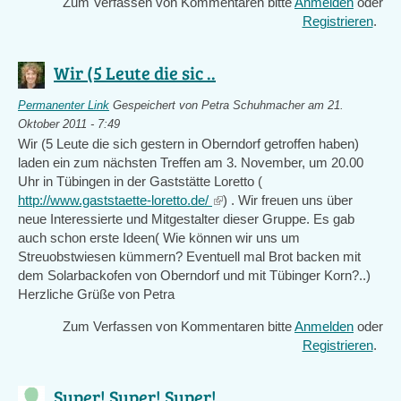
Zum Verfassen von Kommentaren bitte
Anmelden
oder
Registrieren
.
Wir (5 Leute die sic ..
Permanenter Link
Gespeichert von
Petra Schuhmacher
am 21.
Oktober 2011 - 7:49
Wir (5 Leute die sich gestern in Oberndorf getroffen haben)
laden ein zum nächsten Treffen am 3. November, um 20.00
Uhr in Tübingen in der Gaststätte Loretto (
http://www.gaststaette-loretto.de/
(link
) . Wir freuen uns über
neue Interessierte und Mitgestalter dieser Gruppe. Es gab
is
auch schon erste Ideen( Wie können wir uns um
external)
Streuobstwiesen kümmern? Eventuell mal Brot backen mit
dem Solarbackofen von Oberndorf und mit Tübinger Korn?..)
Herzliche Grüße von Petra
Zum Verfassen von Kommentaren bitte
Anmelden
oder
Registrieren
.
Super! Super! Super! ..