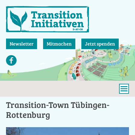
Direkt
zum
Inhalt
Newsletter
Mitmachen
Jetzt spenden
Transition-Town Tübingen-
Rottenburg