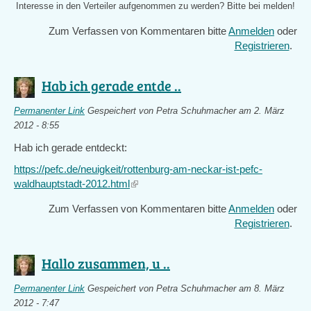
Interesse in den Verteiler aufgenommen zu werden? Bitte bei
melden!
Zum Verfassen von Kommentaren bitte
Anmelden
oder
Registrieren
.
Hab ich gerade entde ..
Permanenter Link
Gespeichert von
Petra Schuhmacher
am 2. März
2012 - 8:55
Hab ich gerade entdeckt:
https://pefc.de/neuigkeit/rottenburg-am-neckar-ist-pefc-
waldhauptstadt-2012.html
(link
is
Zum Verfassen von Kommentaren bitte
Anmelden
oder
external)
Registrieren
.
Hallo zusammen, u ..
Permanenter Link
Gespeichert von
Petra Schuhmacher
am 8. März
2012 - 7:47