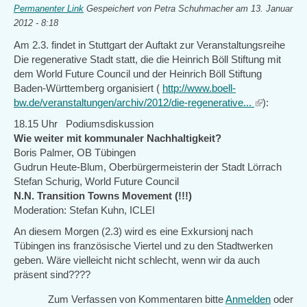
Permanenter Link
Gespeichert von
Petra Schuhmacher
am 13. Januar
2012 - 8:18
Am 2.3. findet in Stuttgart der Auftakt zur Veranstaltungsreihe
Die regenerative Stadt statt, die die Heinrich Böll Stiftung mit
dem World Future Council und der Heinrich Böll Stiftung
Baden-Württemberg organisiert (
http://www.boell-
bw.de/veranstaltungen/archiv/2012/die-regenerative...
(link
):
is
18.15 Uhr Podiumsdiskussion
external)
Wie weiter mit kommunaler Nachhaltigkeit?
Boris Palmer, OB Tübingen
Gudrun Heute-Blum, Oberbürgermeisterin der Stadt Lörrach
Stefan Schurig, World Future Council
N.N. Transition Towns Movement (!!!)
Moderation: Stefan Kuhn, ICLEI
An diesem Morgen (2.3) wird es eine Exkursionj nach
Tübingen ins französische Viertel und zu den Stadtwerken
geben. Wäre vielleicht nicht schlecht, wenn wir da auch
präsent sind????
Zum Verfassen von Kommentaren bitte
Anmelden
oder