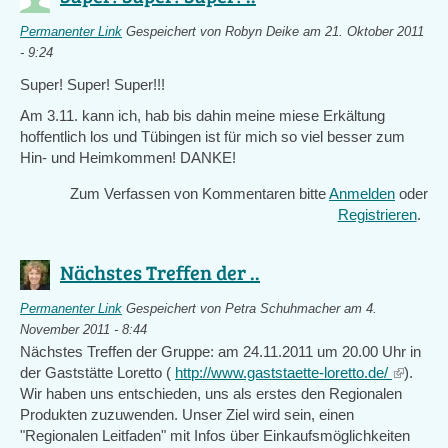
Permanenter Link
Gespeichert von
Robyn Deike
am 21. Oktober 2011
- 9:24
Super! Super! Super!!!
Am 3.11. kann ich, hab bis dahin meine miese Erkältung
hoffentlich los und Tübingen ist für mich so viel besser zum
Hin- und Heimkommen! DANKE!
Zum Verfassen von Kommentaren bitte
Anmelden
oder
Registrieren
.
Nächstes Treffen der ..
Permanenter Link
Gespeichert von
Petra Schuhmacher
am 4.
November 2011 - 8:44
Nächstes Treffen der Gruppe: am 24.11.2011 um 20.00 Uhr in
der Gaststätte Loretto (
http://www.gaststaette-loretto.de/
(link
).
Wir haben uns entschieden, uns als erstes den Regionalen
is
Produkten zuzuwenden. Unser Ziel wird sein, einen
external
"Regionalen Leitfaden" mit Infos über Einkaufsmöglichkeiten