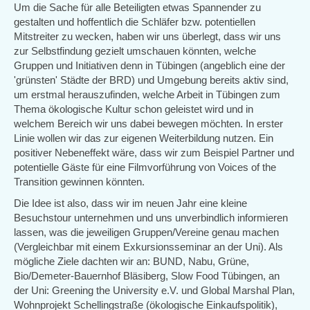
Um die Sache für alle Beteiligten etwas Spannender zu
gestalten und hoffentlich die Schläfer bzw. potentiellen
Mitstreiter zu wecken, haben wir uns überlegt, dass wir uns
zur Selbstfindung gezielt umschauen könnten, welche
Gruppen und Initiativen denn in Tübingen (angeblich eine der
'grünsten' Städte der BRD) und Umgebung bereits aktiv sind,
um erstmal herauszufinden, welche Arbeit in Tübingen zum
Thema ökologische Kultur schon geleistet wird und in
welchem Bereich wir uns dabei bewegen möchten. In erster
Linie wollen wir das zur eigenen Weiterbildung nutzen. Ein
positiver Nebeneffekt wäre, dass wir zum Beispiel Partner und
potentielle Gäste für eine Filmvorführung von Voices of the
Transition gewinnen könnten.
Die Idee ist also, dass wir im neuen Jahr eine kleine
Besuchstour unternehmen und uns unverbindlich informieren
lassen, was die jeweiligen Gruppen/Vereine genau machen
(Vergleichbar mit einem Exkursionsseminar an der Uni). Als
mögliche Ziele dachten wir an: BUND, Nabu, Grüne,
Bio/Demeter-Bauernhof Bläsiberg, Slow Food Tübingen, an
der Uni: Greening the University e.V. und Global Marshal Plan,
Wohnprojekt Schellingstraße (ökologische Einkaufspolitik),