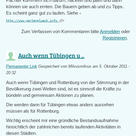
Pächter kümmern sich darum, häckeln und jäten und dann
können sie auch ernten. Die Bauern geben ab und zu Tipps.
Es scheint ganz gut zu laufen. Siehe
<
(link
http://www.gartenglueck.info
>
is
Zum Verfassen von Kommentaren bitte
Anmelden
oder
external)
Registrieren
.
Auch wenn Tübingen u ..
Permanenter Link
Gespeichert von
Milvusmilvus
am 5. Oktober 2011 -
20:32
Auch wenn Tübingen und Rottenburg von der Stimmung in der
Bevölkerung zwei Welten sind, ist es sinnvoll die Kräfte zu
bündeln und gemeinsam Aktionen zu planen.
Die werden dann für Tübingen etwas anders aussehen
müssen als für Rottenburg.
Wichtig erscheint mir eine gründliche Bestandsaufnahme
hinsichtlich der zahlreichen bereits laufenden Aktivitäten in
diesen Städten.