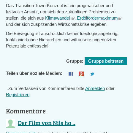
Das Transition-Town-Konzept ist ein pragmatischer und
lustvoller Ansatz, um sich den zukünftigen Problemen zu
stellen, die sich aus
Klimawandel
(link
,
Erdölfördermaximum
(link
und der sich zuspitzenden Wirtschaftskrise ergeben.
is
is
external)
external
Die Bewegung ist ausdrücklich keiner Ideologie angehörig,
funktioniert ohne Hierarchien und will unsere ungenutzten
Potenziale entfesseln!
Gruppe:
Gruppe beitreten
Teilen über soziale Medien:
Zum Verfassen von Kommentaren bitte
Anmelden
oder
Registrieren
.
Kommentare
Der Film von Nils ha ..