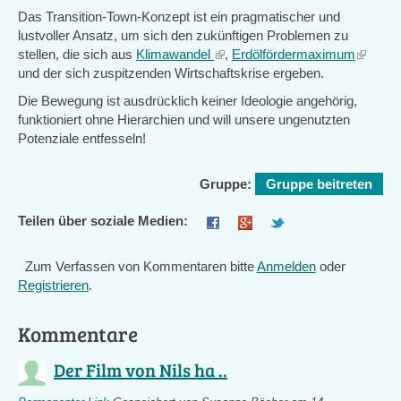
Das Transition-Town-Konzept ist ein pragmatischer und
lustvoller Ansatz, um sich den zukünftigen Problemen zu
stellen, die sich aus
Klimawandel
(link
,
Erdölfördermaximum
(link
und der sich zuspitzenden Wirtschaftskrise ergeben.
is
is
external)
external
Die Bewegung ist ausdrücklich keiner Ideologie angehörig,
funktioniert ohne Hierarchien und will unsere ungenutzten
Potenziale entfesseln!
Gruppe:
Gruppe beitreten
Teilen über soziale Medien:
Zum Verfassen von Kommentaren bitte
Anmelden
oder
Registrieren
.
Kommentare
Der Film von Nils ha ..