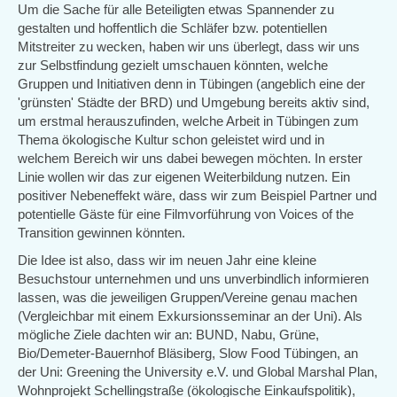
Um die Sache für alle Beteiligten etwas Spannender zu
gestalten und hoffentlich die Schläfer bzw. potentiellen
Mitstreiter zu wecken, haben wir uns überlegt, dass wir uns
zur Selbstfindung gezielt umschauen könnten, welche
Gruppen und Initiativen denn in Tübingen (angeblich eine der
'grünsten' Städte der BRD) und Umgebung bereits aktiv sind,
um erstmal herauszufinden, welche Arbeit in Tübingen zum
Thema ökologische Kultur schon geleistet wird und in
welchem Bereich wir uns dabei bewegen möchten. In erster
Linie wollen wir das zur eigenen Weiterbildung nutzen. Ein
positiver Nebeneffekt wäre, dass wir zum Beispiel Partner und
potentielle Gäste für eine Filmvorführung von Voices of the
Transition gewinnen könnten.
Die Idee ist also, dass wir im neuen Jahr eine kleine
Besuchstour unternehmen und uns unverbindlich informieren
lassen, was die jeweiligen Gruppen/Vereine genau machen
(Vergleichbar mit einem Exkursionsseminar an der Uni). Als
mögliche Ziele dachten wir an: BUND, Nabu, Grüne,
Bio/Demeter-Bauernhof Bläsiberg, Slow Food Tübingen, an
der Uni: Greening the University e.V. und Global Marshal Plan,
Wohnprojekt Schellingstraße (ökologische Einkaufspolitik),