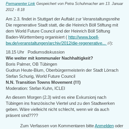
Permanenter Link
Gespeichert von
Petra Schuhmacher
am 13. Januar
2012 - 8:18
Am 2.3. findet in Stuttgart der Auftakt zur Veranstaltungsreihe
Die regenerative Stadt statt, die die Heinrich Böll Stiftung mit
dem World Future Council und der Heinrich Böll Stiftung
Baden-Württemberg organisiert (
http://www.boell-
bw.de/veranstaltungen/archiv/2012/die-regenerative...
(link
):
is
18.15 Uhr Podiumsdiskussion
external)
Wie weiter mit kommunaler Nachhaltigkeit?
Boris Palmer, OB Tübingen
Gudrun Heute-Blum, Oberbürgermeisterin der Stadt Lörrach
Stefan Schurig, World Future Council
N.N. Transition Towns Movement (!!!)
Moderation: Stefan Kuhn, ICLEI
An diesem Morgen (2.3) wird es eine Exkursionj nach
Tübingen ins französische Viertel und zu den Stadtwerken
geben. Wäre vielleicht nicht schlecht, wenn wir da auch
präsent sind????
Zum Verfassen von Kommentaren bitte
Anmelden
oder