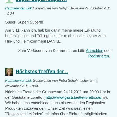
Permanenter Link
Gespeichert von
Robyn Deike
am 21. Oktober 2011
- 9:24
Super! Super! Super!!!
Am 3.11. kann ich, hab bis dahin meine miese Erkältung
hoffentlich los und Tübingen ist für mich so viel besser zum
Hin- und Heimkommen! DANKE!
Zum Verfassen von Kommentaren bitte
Anmelden
oder
Registrieren
.
Nächstes Treffen der ..
Permanenter Link
Gespeichert von
Petra Schuhmacher
am 4.
November 2011 - 8:44
Nächstes Treffen der Gruppe: am 24.11.2011 um 20.00 Uhr in
der Gaststätte Loretto (
http://www.gaststaette-loretto.de/
(link
).
Wir haben uns entschieden, uns als erstes den Regionalen
is
Produkten zuzuwenden. Unser Ziel wird sein, einen
external
"Regionalen Leitfaden" mit Infos über Einkaufsmöglichkeiten