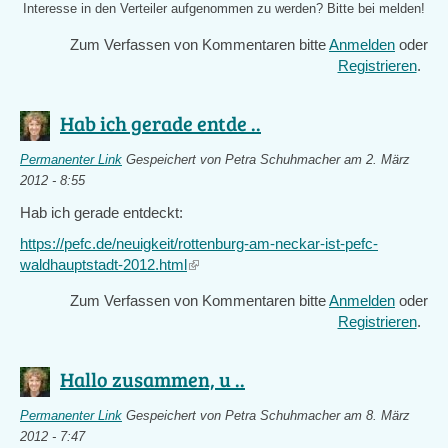
Interesse in den Verteiler aufgenommen zu werden? Bitte bei
melden!
Zum Verfassen von Kommentaren bitte
Anmelden
oder
Registrieren
.
Hab ich gerade entde ..
Permanenter Link
Gespeichert von
Petra Schuhmacher
am 2. März
2012 - 8:55
Hab ich gerade entdeckt:
https://pefc.de/neuigkeit/rottenburg-am-neckar-ist-pefc-
waldhauptstadt-2012.html
(link
is
Zum Verfassen von Kommentaren bitte
Anmelden
oder
external)
Registrieren
.
Hallo zusammen, u ..
Permanenter Link
Gespeichert von
Petra Schuhmacher
am 8. März
2012 - 7:47