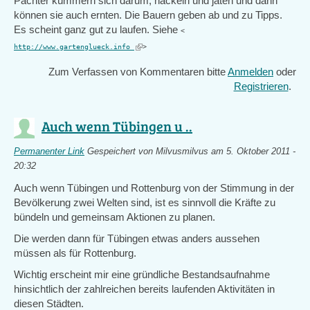
Pächter kümmern sich darum, häckeln und jäten und dann
können sie auch ernten. Die Bauern geben ab und zu Tipps.
Es scheint ganz gut zu laufen. Siehe
<
(link
http://www.gartenglueck.info
>
is
Zum Verfassen von Kommentaren bitte
Anmelden
oder
external)
Registrieren
.
Auch wenn Tübingen u ..
Permanenter Link
Gespeichert von
Milvusmilvus
am 5. Oktober 2011 -
20:32
Auch wenn Tübingen und Rottenburg von der Stimmung in der
Bevölkerung zwei Welten sind, ist es sinnvoll die Kräfte zu
bündeln und gemeinsam Aktionen zu planen.
Die werden dann für Tübingen etwas anders aussehen
müssen als für Rottenburg.
Wichtig erscheint mir eine gründliche Bestandsaufnahme
hinsichtlich der zahlreichen bereits laufenden Aktivitäten in
diesen Städten.