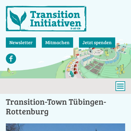
Direkt
zum
Inhalt
Newsletter
Mitmachen
Jetzt spenden
Transition-Town Tübingen-
Rottenburg