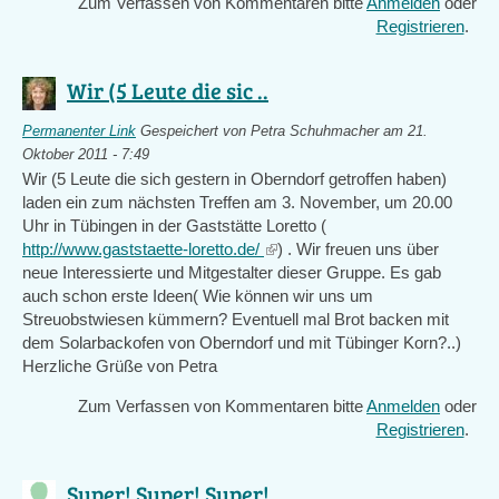
Zum Verfassen von Kommentaren bitte
Anmelden
oder
Registrieren
.
Wir (5 Leute die sic ..
Permanenter Link
Gespeichert von
Petra Schuhmacher
am 21.
Oktober 2011 - 7:49
Wir (5 Leute die sich gestern in Oberndorf getroffen haben)
laden ein zum nächsten Treffen am 3. November, um 20.00
Uhr in Tübingen in der Gaststätte Loretto (
http://www.gaststaette-loretto.de/
(link
) . Wir freuen uns über
neue Interessierte und Mitgestalter dieser Gruppe. Es gab
is
auch schon erste Ideen( Wie können wir uns um
external)
Streuobstwiesen kümmern? Eventuell mal Brot backen mit
dem Solarbackofen von Oberndorf und mit Tübinger Korn?..)
Herzliche Grüße von Petra
Zum Verfassen von Kommentaren bitte
Anmelden
oder
Registrieren
.
Super! Super! Super! ..