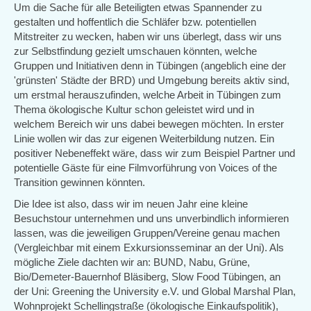
Um die Sache für alle Beteiligten etwas Spannender zu
gestalten und hoffentlich die Schläfer bzw. potentiellen
Mitstreiter zu wecken, haben wir uns überlegt, dass wir uns
zur Selbstfindung gezielt umschauen könnten, welche
Gruppen und Initiativen denn in Tübingen (angeblich eine der
'grünsten' Städte der BRD) und Umgebung bereits aktiv sind,
um erstmal herauszufinden, welche Arbeit in Tübingen zum
Thema ökologische Kultur schon geleistet wird und in
welchem Bereich wir uns dabei bewegen möchten. In erster
Linie wollen wir das zur eigenen Weiterbildung nutzen. Ein
positiver Nebeneffekt wäre, dass wir zum Beispiel Partner und
potentielle Gäste für eine Filmvorführung von Voices of the
Transition gewinnen könnten.
Die Idee ist also, dass wir im neuen Jahr eine kleine
Besuchstour unternehmen und uns unverbindlich informieren
lassen, was die jeweiligen Gruppen/Vereine genau machen
(Vergleichbar mit einem Exkursionsseminar an der Uni). Als
mögliche Ziele dachten wir an: BUND, Nabu, Grüne,
Bio/Demeter-Bauernhof Bläsiberg, Slow Food Tübingen, an
der Uni: Greening the University e.V. und Global Marshal Plan,
Wohnprojekt Schellingstraße (ökologische Einkaufspolitik),