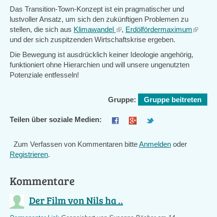
Das Transition-Town-Konzept ist ein pragmatischer und
lustvoller Ansatz, um sich den zukünftigen Problemen zu
stellen, die sich aus
Klimawandel
(link
,
Erdölfördermaximum
(link
und der sich zuspitzenden Wirtschaftskrise ergeben.
is
is
external)
external
Die Bewegung ist ausdrücklich keiner Ideologie angehörig,
funktioniert ohne Hierarchien und will unsere ungenutzten
Potenziale entfesseln!
Gruppe:
Gruppe beitreten
Teilen über soziale Medien:
Zum Verfassen von Kommentaren bitte
Anmelden
oder
Registrieren
.
Kommentare
Der Film von Nils ha ..