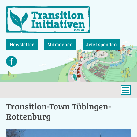
Direkt
zum
Inhalt
Newsletter
Mitmachen
Jetzt spenden
Transition-Town Tübingen-
Rottenburg