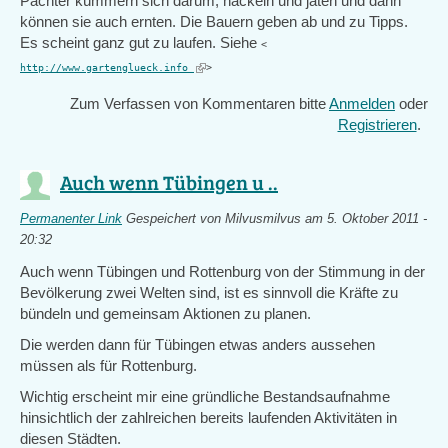
Pächter kümmern sich darum, häckeln und jäten und dann
können sie auch ernten. Die Bauern geben ab und zu Tipps.
Es scheint ganz gut zu laufen. Siehe
<
(link
http://www.gartenglueck.info
>
is
Zum Verfassen von Kommentaren bitte
Anmelden
oder
external)
Registrieren
.
Auch wenn Tübingen u ..
Permanenter Link
Gespeichert von
Milvusmilvus
am 5. Oktober 2011 -
20:32
Auch wenn Tübingen und Rottenburg von der Stimmung in der
Bevölkerung zwei Welten sind, ist es sinnvoll die Kräfte zu
bündeln und gemeinsam Aktionen zu planen.
Die werden dann für Tübingen etwas anders aussehen
müssen als für Rottenburg.
Wichtig erscheint mir eine gründliche Bestandsaufnahme
hinsichtlich der zahlreichen bereits laufenden Aktivitäten in
diesen Städten.