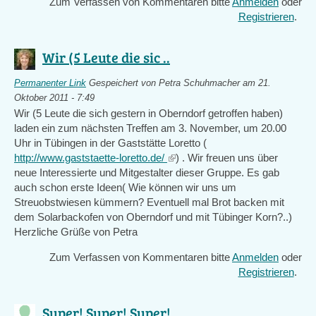
Zum Verfassen von Kommentaren bitte
Anmelden
oder
Registrieren
.
Wir (5 Leute die sic ..
Permanenter Link
Gespeichert von
Petra Schuhmacher
am 21.
Oktober 2011 - 7:49
Wir (5 Leute die sich gestern in Oberndorf getroffen haben)
laden ein zum nächsten Treffen am 3. November, um 20.00
Uhr in Tübingen in der Gaststätte Loretto (
http://www.gaststaette-loretto.de/
(link
) . Wir freuen uns über
neue Interessierte und Mitgestalter dieser Gruppe. Es gab
is
auch schon erste Ideen( Wie können wir uns um
external)
Streuobstwiesen kümmern? Eventuell mal Brot backen mit
dem Solarbackofen von Oberndorf und mit Tübinger Korn?..)
Herzliche Grüße von Petra
Zum Verfassen von Kommentaren bitte
Anmelden
oder
Registrieren
.
Super! Super! Super! ..