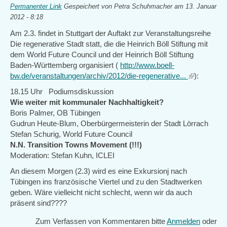
Permanenter Link
Gespeichert von
Petra Schuhmacher
am 13. Januar
2012 - 8:18
Am 2.3. findet in Stuttgart der Auftakt zur Veranstaltungsreihe
Die regenerative Stadt statt, die die Heinrich Böll Stiftung mit
dem World Future Council und der Heinrich Böll Stiftung
Baden-Württemberg organisiert (
http://www.boell-
bw.de/veranstaltungen/archiv/2012/die-regenerative...
(link
):
is
18.15 Uhr Podiumsdiskussion
external)
Wie weiter mit kommunaler Nachhaltigkeit?
Boris Palmer, OB Tübingen
Gudrun Heute-Blum, Oberbürgermeisterin der Stadt Lörrach
Stefan Schurig, World Future Council
N.N. Transition Towns Movement (!!!)
Moderation: Stefan Kuhn, ICLEI
An diesem Morgen (2.3) wird es eine Exkursionj nach
Tübingen ins französische Viertel und zu den Stadtwerken
geben. Wäre vielleicht nicht schlecht, wenn wir da auch
präsent sind????
Zum Verfassen von Kommentaren bitte
Anmelden
oder