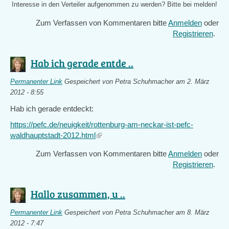
Interesse in den Verteiler aufgenommen zu werden? Bitte bei
melden!
Zum Verfassen von Kommentaren bitte
Anmelden
oder
Registrieren
.
Hab ich gerade entde ..
Permanenter Link
Gespeichert von
Petra Schuhmacher
am 2. März
2012 - 8:55
Hab ich gerade entdeckt:
https://pefc.de/neuigkeit/rottenburg-am-neckar-ist-pefc-
waldhauptstadt-2012.html
(link
is
Zum Verfassen von Kommentaren bitte
Anmelden
oder
external)
Registrieren
.
Hallo zusammen, u ..
Permanenter Link
Gespeichert von
Petra Schuhmacher
am 8. März
2012 - 7:47