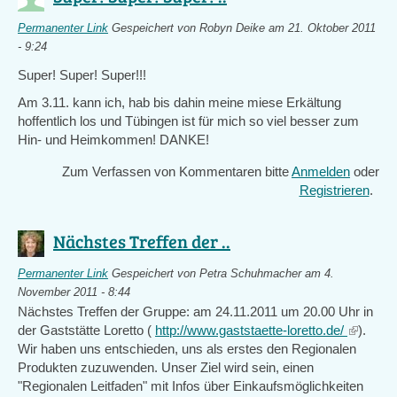
Permanenter Link
Gespeichert von
Robyn Deike
am 21. Oktober 2011
- 9:24
Super! Super! Super!!!
Am 3.11. kann ich, hab bis dahin meine miese Erkältung
hoffentlich los und Tübingen ist für mich so viel besser zum
Hin- und Heimkommen! DANKE!
Zum Verfassen von Kommentaren bitte
Anmelden
oder
Registrieren
.
Nächstes Treffen der ..
Permanenter Link
Gespeichert von
Petra Schuhmacher
am 4.
November 2011 - 8:44
Nächstes Treffen der Gruppe: am 24.11.2011 um 20.00 Uhr in
der Gaststätte Loretto (
http://www.gaststaette-loretto.de/
(link
).
Wir haben uns entschieden, uns als erstes den Regionalen
is
Produkten zuzuwenden. Unser Ziel wird sein, einen
external
"Regionalen Leitfaden" mit Infos über Einkaufsmöglichkeiten