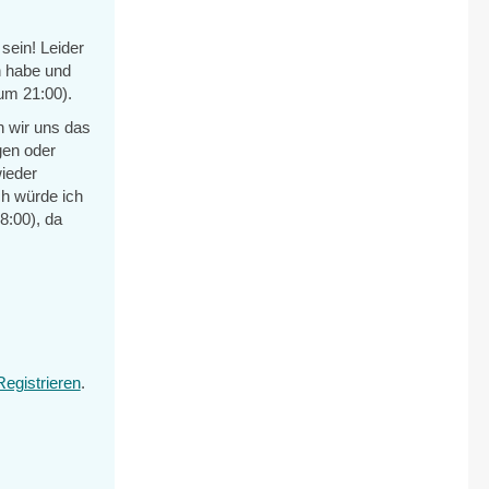
sein! Leider
n habe und
um 21:00).
n wir uns das
ngen oder
wieder
h würde ich
8:00), da
Registrieren
.