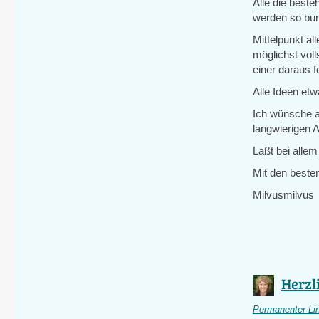
Alle die beste
werden so bunt
Mittelpunkt a
möglichst vol
einer daraus f
Alle Ideen et
Ich wünsche al
langwierigen A
Laßt bei alle
Mit den best
Milvusmilvus
Herzl
Permanenter Li