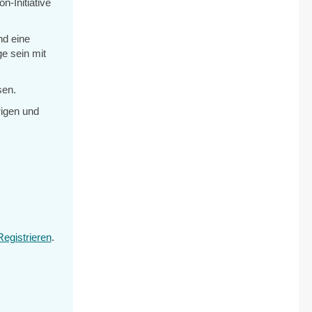
n-Initiative
nd eine
e sein mit
sen.
rigen und
Registrieren
.