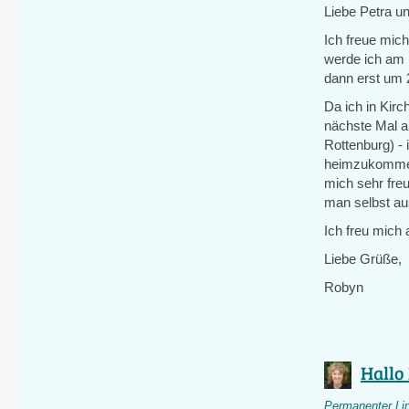
Liebe Petra und
Ich freue mich
werde ich am 
dann erst um 
Da ich in Kirc
nächste Mal an
Rottenburg) - i
heimzukommen)
mich sehr fre
man selbst au
Ich freu mich 
Liebe Grüße,
Robyn
Hallo 
Permanenter Li