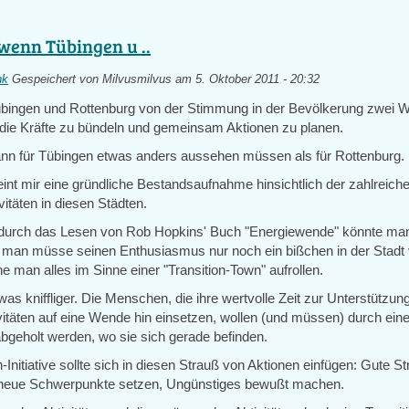
wenn Tübingen u ..
nk
Gespeichert von
Milvusmilvus
am 5. Oktober 2011 - 20:32
ingen und Rottenburg von der Stimmung in der Bevölkerung zwei We
l die Kräfte zu bündeln und gemeinsam Aktionen zu planen.
nn für Tübingen etwas anders aussehen müssen als für Rottenburg.
int mir eine gründliche Bestandsaufnahme hinsichtlich der zahlreiche
vitäten in diesen Städten.
. durch das Lesen von Rob Hopkins' Buch "Energiewende" könnte ma
 man müsse seinen Enthusiasmus nur noch ein bißchen in der Stadt 
 man alles im Sinne einer "Transition-Town" aufrollen.
was kniffliger. Die Menschen, die ihre wertvolle Zeit zur Unterstützung
vitäten auf eine Wende hin einsetzen, wollen (und müssen) durch eine
t abgeholt werden, wo sie sich gerade befinden.
n-Initiative sollte sich in diesen Strauß von Aktionen einfügen: Gute 
 neue Schwerpunkte setzen, Ungünstiges bewußt machen.