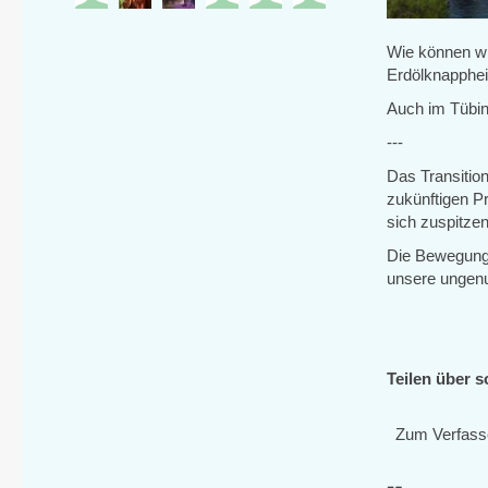
Wie können wi
Erdölknapphei
Auch im Tübin
---
Das Transitio
zukünftigen P
sich zuspitze
Die Bewegung i
unsere ungenu
Teilen über s
Zum Verfass