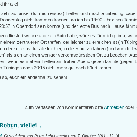
 ihr alle!
 sehr auf unser (für mich erstes) Treffen und möchte unbedingt dabei 
Donnerstag nicht kommen können, da ich bis 19:00 Uhr einen Termi
20:57 in Oberndorf sein könnte (und der letzte Bus nach Hause fährt 
hentellinsfurt wohne und kein Auto habe, wäre es für mich prima, wen
 einem zentraleren Ort treffen, der leichter zu erreichen ist (in Tübi
ch denke, es ist für alle leichter, in die Stadt zu fahren (und von dort 
 als sich an einen weniger verkehrsgünstigen Ort zu begeben. Auc
uen, wenn es mal ein Treffen am frühen Abend geben könnte (gegen 1
s Tübingen nach 20:15 nicht mehr gut nach K'furt kommt...
also, euch ein andermal zu sehen!
Zum Verfassen von Kommentaren bitte
Anmelden
oder
Robyn, viellei ..
nk
Gespeichert von
Petra Schuhmacher
am 7. Oktober 2011 - 12:14