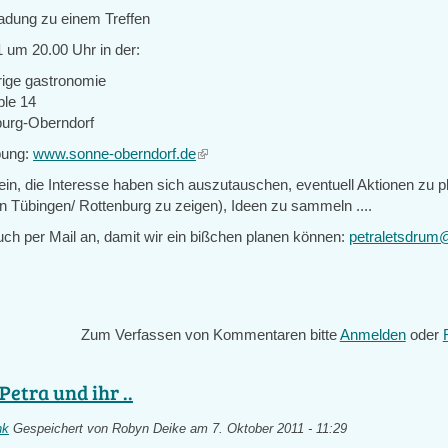
ladung zu einem Treffen
 um 20.00 Uhr in der:
urige gastronomie
ble 14
burg-Oberndorf
bung:
www.sonne-oberndorf.de
(link
is
 ein, die Interesse haben sich auszutauschen, eventuell Aktionen zu 
external)
in Tübingen/ Rottenburg zu zeigen), Ideen zu sammeln ....
uch per Mail an, damit wir ein bißchen planen können:
petraletsdrum
Zum Verfassen von Kommentaren bitte
Anmelden
oder
Petra und ihr ..
nk
Gespeichert von
Robyn Deike
am 7. Oktober 2011 - 11:29