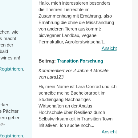
Hallo, mich interessieren besonders
die Themen Tierrechte im
Zusammenhang mit Ernährung, also
Ernährung die ohne die Misshandlung
von anderen Tieren auskommt:
sehen, wie
bioveganer Landbau, vegane
as macht
Permakultur, Agroforstwirtschaft...
ren der
Ansicht
bald
wir es an!
Beitrag:
Transition Forschung
Registrieren
.
Kommentiert vor
2 Jahre 4 Monate
von Lara123
Hi, mein Name ist Lara Conrad und ich
schreibe meine Bachelorarbeit im
Studiengang Nachhaltiges
cker
Wirtschaften an der Analus
e Pächter
Hochschule über Resilienz durch
uern geben
Selbstwirksamkeit in Transition Town
(link
Initiativen. Ich suche noch...
>
is
Ansicht
Registrieren
.
external)