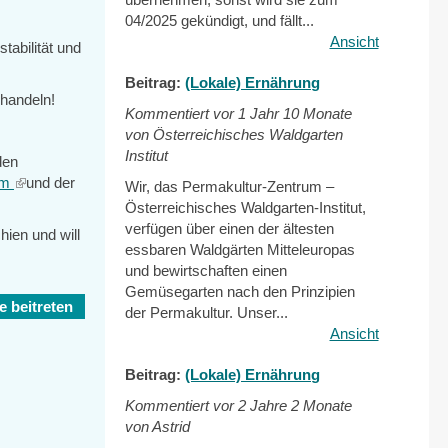
04/2025 gekündigt, und fällt...
Ansicht
abilität und
Beitrag:
(Lokale) Ernährung
handeln!
Kommentiert vor
1 Jahr 10 Monate
von Österreichisches Waldgarten
Institut
den
um
(link
und der
Wir, das Permakultur-Zentrum –
is
Österreichisches Waldgarten-Institut,
external)
verfügen über einen der ältesten
hien und will
essbaren Waldgärten Mitteleuropas
und bewirtschaften einen
Gemüsegarten nach den Prinzipien
 beitreten
der Permakultur. Unser...
Ansicht
Beitrag:
(Lokale) Ernährung
Kommentiert vor
2 Jahre 2 Monate
von Astrid