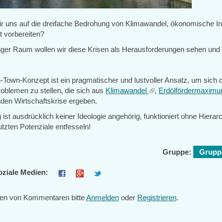
r uns auf die dreifache Bedrohung von Klimawandel, ökonomische Inst
t vorbereiten?
ger Raum wollen wir diese Krisen als Herausforderungen sehen und 
n-Town-Konzept ist ein pragmatischer und lustvoller Ansatz, um sich 
roblemen zu stellen, die sich aus
Klimawandel
(link
,
Erdölfördermaxim
nden Wirtschaftskrise ergeben.
is
external)
st ausdrücklich keiner Ideologie angehörig, funktioniert ohne Hierarc
tzten Potenziale entfesseln!
Gruppe:
Gruppe
oziale Medien:
en von Kommentaren bitte
Anmelden
oder
Registrieren
.