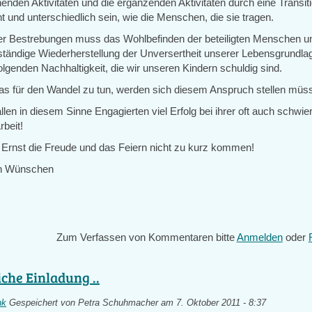
henden Aktivitäten und die ergänzenden Aktivitäten durch eine Transitio
 und unterschiedlich sein, wie die Menschen, die sie tragen.
ller Bestrebungen muss das Wohlbefinden der beteiligten Menschen u
lständige Wiederherstellung der Unversertheit unserer Lebensgrundlag
olgenden Nachhaltigkeit, die wir unseren Kindern schuldig sind.
was für den Wandel zu tun, werden sich diesem Anspruch stellen müs
len in diesem Sinne Engagierten viel Erfolg bei ihrer oft auch schwie
rbeit!
m Ernst die Freude und das Feiern nicht zu kurz kommen!
en Wünschen
Zum Verfassen von Kommentaren bitte
Anmelden
oder
iche Einladung ..
nk
Gespeichert von
Petra Schuhmacher
am 7. Oktober 2011 - 8:37