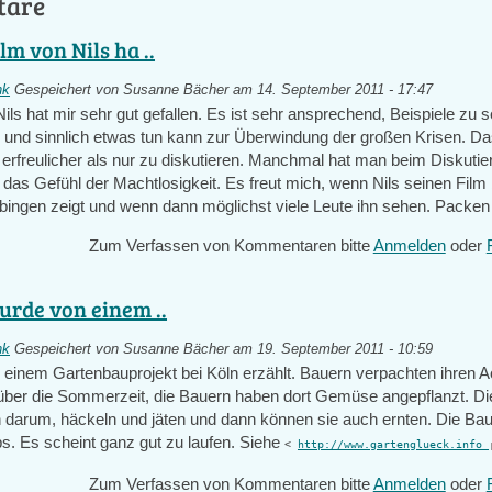
tare
lm von Nils ha ..
nk
Gespeichert von
Susanne Bächer
am 14. September 2011 - 17:47
ils hat mir sehr gut gefallen. Es ist sehr ansprechend, Beispiele zu 
 und sinnlich etwas tun kann zur Überwindung der großen Krisen. D
 erfreulicher als nur zu diskutieren. Manchmal hat man beim Diskutie
das Gefühl der Machtlosigkeit. Es freut mich, wenn Nils seinen Film 
bingen zeigt und wenn dann möglichst viele Leute ihn sehen. Packen 
Zum Verfassen von Kommentaren bitte
Anmelden
oder
urde von einem ..
nk
Gespeichert von
Susanne Bächer
am 19. September 2011 - 10:59
 einem Gartenbauprojekt bei Köln erzählt. Bauern verpachten ihren A
über die Sommerzeit, die Bauern haben dort Gemüse angepflanzt. Di
darum, häckeln und jäten und dann können sie auch ernten. Die Ba
s. Es scheint ganz gut zu laufen. Siehe
<
http://www.gartenglueck.info
Zum Verfassen von Kommentaren bitte
Anmelden
oder