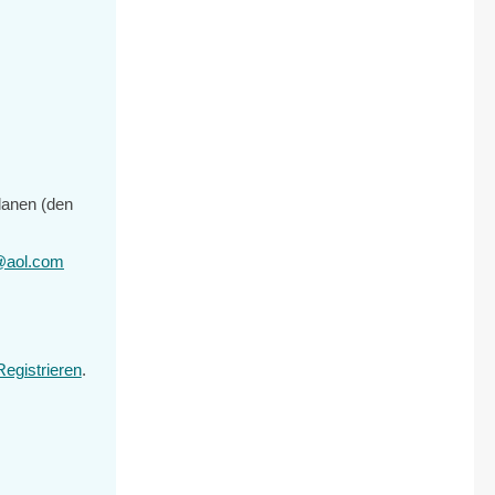
planen (den
@aol.com
Registrieren
.