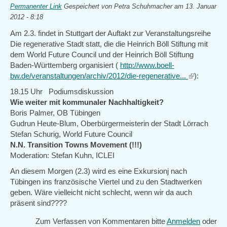
Permanenter Link
Gespeichert von
Petra Schuhmacher
am 13. Januar
2012 - 8:18
Am 2.3. findet in Stuttgart der Auftakt zur Veranstaltungsreihe
Die regenerative Stadt statt, die die Heinrich Böll Stiftung mit
dem World Future Council und der Heinrich Böll Stiftung
Baden-Württemberg organisiert (
http://www.boell-
bw.de/veranstaltungen/archiv/2012/die-regenerative...
(link
):
is
18.15 Uhr Podiumsdiskussion
external)
Wie weiter mit kommunaler Nachhaltigkeit?
Boris Palmer, OB Tübingen
Gudrun Heute-Blum, Oberbürgermeisterin der Stadt Lörrach
Stefan Schurig, World Future Council
N.N. Transition Towns Movement (!!!)
Moderation: Stefan Kuhn, ICLEI
An diesem Morgen (2.3) wird es eine Exkursionj nach
Tübingen ins französische Viertel und zu den Stadtwerken
geben. Wäre vielleicht nicht schlecht, wenn wir da auch
präsent sind????
Zum Verfassen von Kommentaren bitte
Anmelden
oder