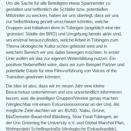
Um die Sache für alle Beteiligten etwas Spannender zu
gestalten und hoffentlich die Schläfer bzw. potentiellen
Mitstreiter zu wecken, haben wir uns überlegt, dass wir uns
zur Selbstfindung gezielt umschauen könnten, welche
Gruppen und Initiativen denn in Tübingen (angeblich eine der
'grünsten' Städte der BRD) und Umgebung bereits aktiv sind,
um erstmal herauszufinden, welche Arbeit in Tübingen zum
Thema ökologische Kultur schon geleistet wird und in
welchem Bereich wir uns dabei bewegen möchten. In erster
Linie wollen wir das zur eigenen Weiterbildung nutzen. Ein
positiver Nebeneffekt wäre, dass wir zum Beispiel Partner und
potentielle Gäste für eine Filmvorführung von Voices of the
Transition gewinnen könnten.
Die Idee ist also, dass wir im neuen Jahr eine kleine
Besuchstour unternehmen und uns unverbindlich informieren
lassen, was die jeweiligen Gruppen/Vereine genau machen
(Vergleichbar mit einem Exkursionsseminar an der Uni). Als
mögliche Ziele dachten wir an: BUND, Nabu, Grüne,
Bio/Demeter-Bauernhof Bläsiberg, Slow Food Tübingen, an
der Uni: Greening the University e.V. und Global Marshal Plan,
Wohnprojekt Schellingstraße (ökologische Einkaufspolitik),