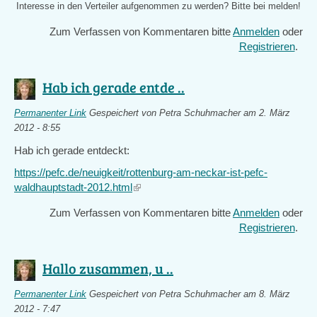
Interesse in den Verteiler aufgenommen zu werden? Bitte bei
melden!
Zum Verfassen von Kommentaren bitte
Anmelden
oder
Registrieren
.
Hab ich gerade entde ..
Permanenter Link
Gespeichert von
Petra Schuhmacher
am 2. März
2012 - 8:55
Hab ich gerade entdeckt:
https://pefc.de/neuigkeit/rottenburg-am-neckar-ist-pefc-
waldhauptstadt-2012.html
(link
is
Zum Verfassen von Kommentaren bitte
Anmelden
oder
external)
Registrieren
.
Hallo zusammen, u ..
Permanenter Link
Gespeichert von
Petra Schuhmacher
am 8. März
2012 - 7:47