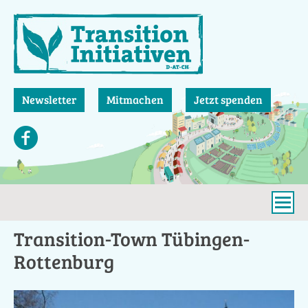
Direkt
zum
Inhalt
Newsletter
Mitmachen
Jetzt spenden
Transition-Town Tübingen-
Rottenburg