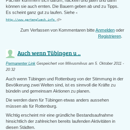
Pächter kümmern sich darum, häckeln und jäten und dann
können sie auch ernten. Die Bauern geben ab und zu Tipps.
Es scheint ganz gut zu laufen. Siehe
<
(link
http://www.gartenglueck.info
>
is
Zum Verfassen von Kommentaren bitte
Anmelden
oder
external)
Registrieren
.
Auch wenn Tübingen u ..
Permanenter Link
Gespeichert von
Milvusmilvus
am 5. Oktober 2011 -
20:32
Auch wenn Tübingen und Rottenburg von der Stimmung in der
Bevölkerung zwei Welten sind, ist es sinnvoll die Kräfte zu
bündeln und gemeinsam Aktionen zu planen.
Die werden dann für Tübingen etwas anders aussehen
müssen als für Rottenburg.
Wichtig erscheint mir eine gründliche Bestandsaufnahme
hinsichtlich der zahlreichen bereits laufenden Aktivitäten in
diesen Städten.