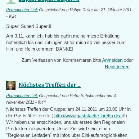
Permanenter Link
Gespeichert von
Robyn Deike
am 21. Oktober 2011
- 9:24
Super! Super! Super!!!
Am 3.11. kann ich, hab bis dahin meine miese Erkältung
hoffentlich los und Tübingen ist für mich so viel besser zum
Hin- und Heimkommen! DANKE!
Zum Verfassen von Kommentaren bitte
Anmelden
oder
Registrieren
.
Nächstes Treffen der ..
Permanenter Link
Gespeichert von
Petra Schuhmacher
am 4.
November 2011 - 8:44
Nächstes Treffen der Gruppe: am 24.11.2011 um 20.00 Uhr in
der Gaststätte Loretto (
http://www.gaststaette-loretto.de/
(link
).
Wir haben uns entschieden, uns als erstes den Regionalen
is
Produkten zuzuwenden. Unser Ziel wird sein, einen
external
"Regionalen Leitfaden" mit Infos über Einkaufsmöglichkeiten