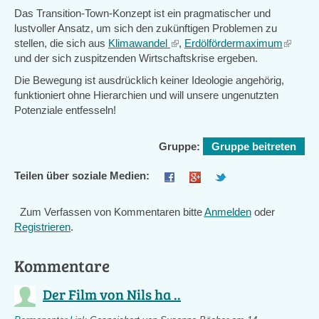
Das Transition-Town-Konzept ist ein pragmatischer und
lustvoller Ansatz, um sich den zukünftigen Problemen zu
stellen, die sich aus
Klimawandel
(link
,
Erdölfördermaximum
(link
und der sich zuspitzenden Wirtschaftskrise ergeben.
is
is
external)
external
Die Bewegung ist ausdrücklich keiner Ideologie angehörig,
funktioniert ohne Hierarchien und will unsere ungenutzten
Potenziale entfesseln!
Gruppe:
Gruppe beitreten
Teilen über soziale Medien:
Zum Verfassen von Kommentaren bitte
Anmelden
oder
Registrieren
.
Kommentare
Der Film von Nils ha ..