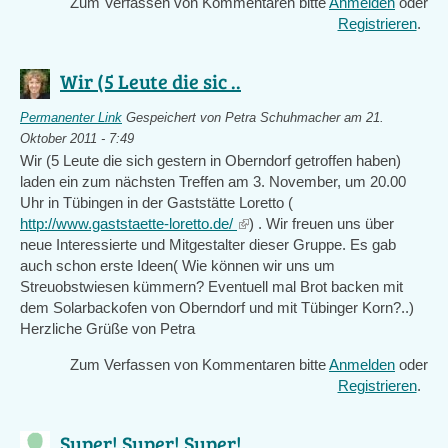
Zum Verfassen von Kommentaren bitte
Anmelden
oder
Registrieren
.
Wir (5 Leute die sic ..
Permanenter Link
Gespeichert von
Petra Schuhmacher
am 21.
Oktober 2011 - 7:49
Wir (5 Leute die sich gestern in Oberndorf getroffen haben)
laden ein zum nächsten Treffen am 3. November, um 20.00
Uhr in Tübingen in der Gaststätte Loretto (
http://www.gaststaette-loretto.de/
(link
) . Wir freuen uns über
neue Interessierte und Mitgestalter dieser Gruppe. Es gab
is
auch schon erste Ideen( Wie können wir uns um
external)
Streuobstwiesen kümmern? Eventuell mal Brot backen mit
dem Solarbackofen von Oberndorf und mit Tübinger Korn?..)
Herzliche Grüße von Petra
Zum Verfassen von Kommentaren bitte
Anmelden
oder
Registrieren
.
Super! Super! Super! ..