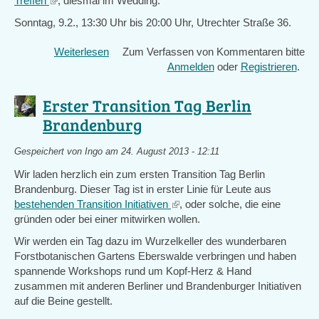
Treffen
(link
, diesmal im Wedding:
is
Sonntag, 9.2., 13:30 Uhr bis 20:00 Uhr, Utrechter Straße 36.
external)
Weiterlesen
über
Zum Verfassen von Kommentaren bitte
TT-
Anmelden
oder
Registrieren
.
Berlin-
Brandenburg-
Erster Transition Tag Berlin
Netzwerktreffen,
Brandenburg
9.2.
im
Gespeichert von
Ingo
am 24. August 2013 - 12:11
Wedding
Wir laden herzlich ein zum ersten Transition Tag Berlin
Brandenburg. Dieser Tag ist in erster Linie für Leute aus
bestehenden Transition Initiativen
(link
, oder solche, die eine
gründen oder bei einer mitwirken wollen.
is
external)
Wir werden ein Tag dazu im Wurzelkeller des wunderbaren
Forstbotanischen Gartens Eberswalde verbringen und haben
spannende Workshops rund um Kopf-Herz & Hand
zusammen mit anderen Berliner und Brandenburger Initiativen
auf die Beine gestellt.