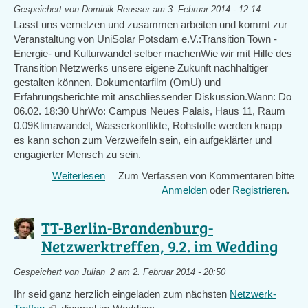
Brandenburg
Gespeichert von
Dominik Reusser
am 3. Februar 2014 - 12:14
2014
Lasst uns vernetzen und zusammen arbeiten und kommt zur
Veranstaltung von UniSolar Potsdam e.V.:Transition Town -
Energie- und Kulturwandel selber machenWie wir mit Hilfe des
Transition Netzwerks unsere eigene Zukunft nachhaltiger
gestalten können. Dokumentarfilm (OmU) und
Erfahrungsberichte mit anschliessender Diskussion.Wann: Do
06.02. 18:30 UhrWo: Campus Neues Palais, Haus 11, Raum
0.09Klimawandel, Wasserkonflikte, Rohstoffe werden knapp
es kann schon zum Verzweifeln sein, ein aufgeklärter und
engagierter Mensch zu sein.
Weiterlesen
über
Zum Verfassen von Kommentaren bitte
Filmvorführung
Anmelden
oder
Registrieren
.
in
Potsdam
TT-Berlin-Brandenburg-
Netzwerktreffen, 9.2. im Wedding
Gespeichert von
Julian_2
am 2. Februar 2014 - 20:50
Ihr seid ganz herzlich eingeladen zum nächsten
Netzwerk-