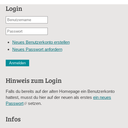
Login
Benutzername
oder
Passwort
E-
*
Mail-
Neues Benutzerkonto erstellen
Adresse
Neues Passwort anfordern
*
CAPTCHA
Diese Sicherheitsfrage überprüft, ob Sie ein menschlicher Besu
verhindert automatisches Spamming.
Hinweis zum Login
Sag mir nicht, wie viele Sternlein stehen
Falls du bereits auf der
alten
Homepage ein Benutzerkonto
hattest, musst du hier auf der neuen als erstes
ein neues
Passwort
(link
setzen.
is
external)
Infos