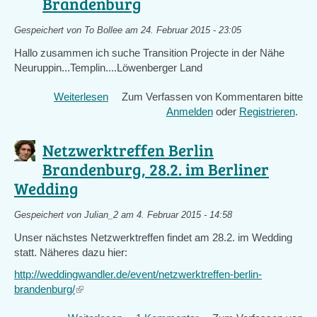
Brandenburg
Gespeichert von
To Bollee
am 24. Februar 2015 - 23:05
Hallo zusammen ich suche Transition Projecte in der Nähe
Neuruppin...Templin....Löwenberger Land
Weiterlesen
über
Zum Verfassen von Kommentaren bitte
Suche
Anmelden
oder
Registrieren
.
Transition
Projecte
Netzwerktreffen Berlin
in
Brandenburg, 28.2. im Berliner
Brandenburg
Wedding
Gespeichert von
Julian_2
am 4. Februar 2015 - 14:58
Unser nächstes Netzwerktreffen findet am 28.2. im Wedding
statt. Näheres dazu hier:
http://weddingwandler.de/event/netzwerktreffen-berlin-
brandenburg/
(link
is