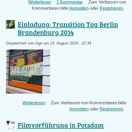
Weiterlesen
über
1 Kommentar
Zum Verfassen von
Kommentaren bitte
Neugründung
Anmelden
oder
Registrieren
.
Cottbus
-
Einladung: Transition Tag Berlin
wer
Brandenburg 2014
macht
mit?
Gespeichert von
Ingo
am 23. August 2014 - 22:34
Weiterlesen
über
Zum Verfassen von Kommentaren bitte
Einladung:
Anmelden
oder
Registrieren
.
Transition
Tag
Filmvorführung in Potsdam
Berlin