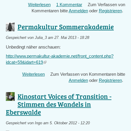
Weiterlesen
über
1 Kommentar
Zum Verfassen von
Kommentaren bitte
Erster
Anmelden
oder
Registrieren
.
Transition
Tag
Permakultur Sommerakademie
Berlin
Brandenburg
Gespeichert von
Julia_3
am 27. Mai 2013 - 18:28
Unbedingt näher anschauen:
http://www.permakultur-akademie.net/front_content.php?
idcat=59&idart=619
(link
is
Weiterlesen
über
Zum Verfassen von Kommentaren bitte
external)
Permakultur
Anmelden
oder
Registrieren
.
Sommerakademie
Kinostart Voices of Transition -
Stimmen des Wandels in
Eberswalde
Gespeichert von
Ingo
am 5. Oktober 2012 - 12:20