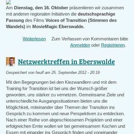
Am
Dienstag, den 16. Oktober
präsentieren wir zusammen
mit anderen regionalen Initiativen die
deutschsprachige
Fassung
des Films
Voices of Transition (Stimmen des
Wandels)
im
MovieMagic Eberswalde.
Weiterlesen
über
Zum Verfassen von Kommentaren bitte
Kinostart
Anmelden
oder
Registrieren
.
Voices
of
Netzwerktreffen in Eberswalde
Transition
-
Gespeichert von
fwulf
am 25. September 2012 - 20:19
Stimmen
Mit den Begegnungen bei den Kiezwandlern und mit dem
des
Training for Transition ist bei uns der Wunsch größer
Wandels
geworden, uns stärker zu vernetzen. Gemeinsame Ziele und
in
unterschiedliche Ausgangssituationen bieten uns die
Eberswalde
Möglichkeit, miteinander über Themen der Transition ins
Gespräch zu kommen und neue Perspektiven zu entdecken.
Nach einer Reihe von abgeschlossenen Projekten und einer
erfolgreichen Ernte wollen wir bei gemeinsamem Kochen und
Essen mit einander ins Gespräch finden und voneinander