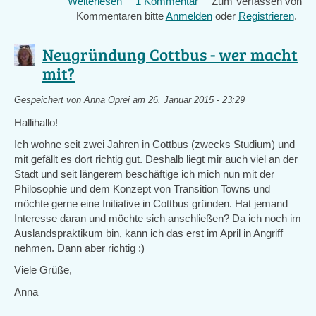
Weiterlesen
über
1 Kommentar
Zum Verfassen von
external)
Kommentaren bitte
Netzwerktreffen
Anmelden
oder
Registrieren
.
Berlin
Brandenburg,
Neugründung Cottbus - wer macht
28.2.
mit?
im
Berliner
Gespeichert von
Anna Oprei
am 26. Januar 2015 - 23:29
Wedding
Hallihallo!
Ich wohne seit zwei Jahren in Cottbus (zwecks Studium) und
mit gefällt es dort richtig gut. Deshalb liegt mir auch viel an der
Stadt und seit längerem beschäftige ich mich nun mit der
Philosophie und dem Konzept von Transition Towns und
möchte gerne eine Initiative in Cottbus gründen. Hat jemand
Interesse daran und möchte sich anschließen? Da ich noch im
Auslandspraktikum bin, kann ich das erst im April in Angriff
nehmen. Dann aber richtig :)
Viele Grüße,
Anna