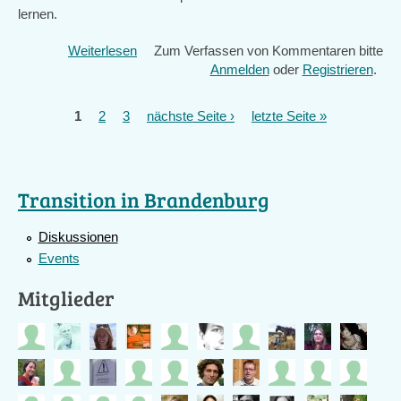
lernen.
Weiterlesen
über
Zum Verfassen von Kommentaren bitte
Netzwerktreffen
Anmelden
oder
Registrieren
.
in
Eberswalde
1
2
3
nächste Seite ›
letzte Seite »
Seiten
Transition in Brandenburg
Diskussionen
Events
Mitglieder