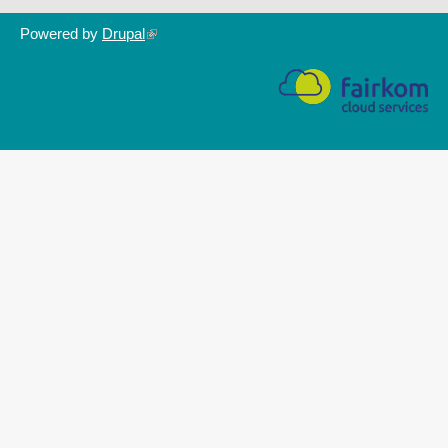
Powered by
Drupal
(link
is
external)