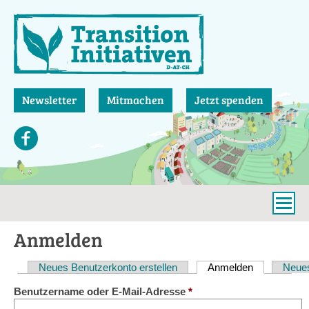
Direkt
zum
Inhalt
Newsletter
Mitmachen
Jetzt spenden
Anmelden
Neues Benutzerkonto erstellen
Anmelden
(aktiver Reit
Neues
Haupt-
Benutzername oder E-Mail-Adresse
*
Reiter