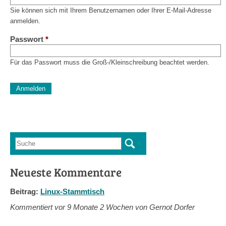
Sie können sich mit Ihrem Benutzernamen oder Ihrer E-Mail-Adresse
anmelden.
Passwort
*
Für das Passwort muss die Groß-/Kleinschreibung beachtet werden.
CAPTCHA
Diese Sicherheitsfrage überprüft, ob Sie ein menschlicher Besu
verhindert automatisches Spamming.
Sag mir nicht, wie viele Sternlein stehen
Suche
Suchformular
Neueste Kommentare
Beitrag:
Linux-Stammtisch
Kommentiert vor
9 Monate 2 Wochen von Gernot Dorfer