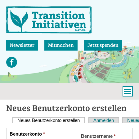
Direkt
zum
Inhalt
Newsletter
Mitmachen
Jetzt spenden
Neues Benutzerkonto erstellen
Neues Benutzerkonto erstellen
(aktiver Reiter)
Anmelden
Neues
Haupt-
Reiter
Benutzerkonto
*
Vertikale
Benutzername
*