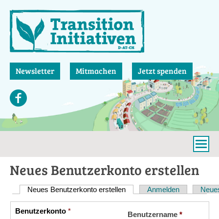
Direkt
zum
Inhalt
Newsletter
Mitmachen
Jetzt spenden
Neues Benutzerkonto erstellen
Neues Benutzerkonto erstellen
(aktiver Reiter)
Anmelden
Neues
Haupt-
Reiter
Benutzerkonto
*
Vertikale
Benutzername
*