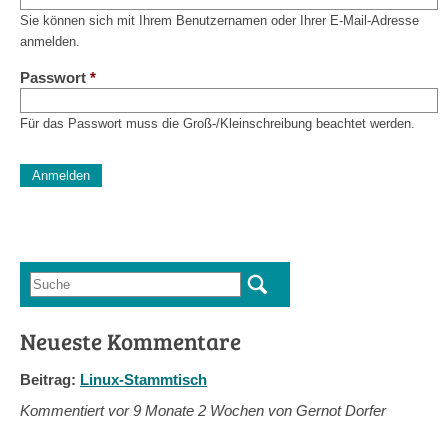
Sie können sich mit Ihrem Benutzernamen oder Ihrer E-Mail-Adresse
anmelden.
Passwort
*
Für das Passwort muss die Groß-/Kleinschreibung beachtet werden.
CAPTCHA
Diese Sicherheitsfrage überprüft, ob Sie ein menschlicher Besu
verhindert automatisches Spamming.
Sag mir nicht, wie viele Sternlein stehen
Suche
Suchformular
Neueste Kommentare
Beitrag:
Linux-Stammtisch
Kommentiert vor
9 Monate 2 Wochen von Gernot Dorfer