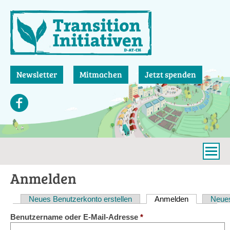
Direkt
zum
Inhalt
Newsletter
Mitmachen
Jetzt spenden
Anmelden
Neues Benutzerkonto erstellen
Anmelden
(aktiver Reit
Neues
Haupt-
Benutzername oder E-Mail-Adresse
*
Reiter