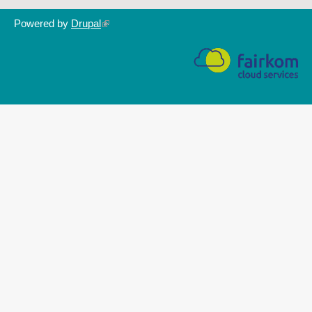
Powered by
Drupal
(link
is
external)