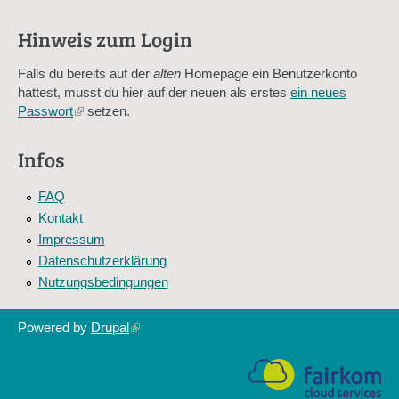
verhindert automatisches Spamming.
Hinweis zum Login
Sag mir nicht, wie viele Sternlein stehen
Falls du bereits auf der
alten
Homepage ein Benutzerkonto
hattest, musst du hier auf der neuen als erstes
ein neues
Passwort
(link
setzen.
is
external)
Infos
FAQ
Kontakt
Impressum
Datenschutzerklärung
Nutzungsbedingungen
Powered by
Drupal
(link
is
external)