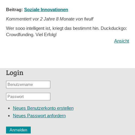
Beitrag:
Soziale Innovationen
Kommentiert vor
2 Jahre 8 Monate von fwulf
Wer sooo intelligent ist, kriegt das bestimmt hin. Duckduckgo:
Crowdfunding. Viel Erfolg!
Ansicht
Login
Benutzername
oder
Passwort
E-
*
Mail-
Neues Benutzerkonto erstellen
Adresse
Neues Passwort anfordern
*
CAPTCHA
Diese Sicherheitsfrage überprüft, ob Sie ein menschlicher Besu