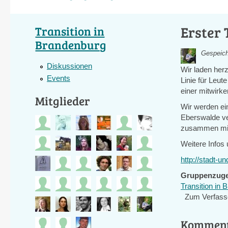
Erster 
Transition in
Brandenburg
Gespeich
Diskussionen
Wir laden herz
Events
Linie für Leut
einer mitwirke
Mitglieder
Wir werden ei
Eberswalde v
zusammen mit a
Weitere Infos
http://stadt-u
Gruppenzuge
Transition in 
Zum Verfass
Kommen