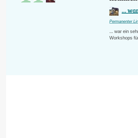
... wa
Permanenter Li
... war ein se
Workshops für