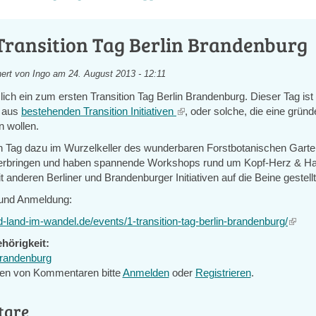
Transition Tag Berlin Brandenburg
ert von
Ingo
am 24. August 2013 - 12:11
lich ein zum ersten Transition Tag Berlin Brandenburg. Dieser Tag ist 
e aus
bestehenden Transition Initiativen
(link
, oder solche, die eine gründ
n wollen.
is
external)
n Tag dazu im Wurzelkeller des wunderbaren Forstbotanischen Gart
erbringen und haben spannende Workshops rund um Kopf-Herz & H
nderen Berliner und Brandenburger Initiativen auf die Beine gestellt
 und Anmeldung:
nd-land-im-wandel.de/events/1-transition-tag-berlin-brandenburg/
(link
is
hörigkeit:
extern
Brandenburg
en von Kommentaren bitte
Anmelden
oder
Registrieren
.
tare