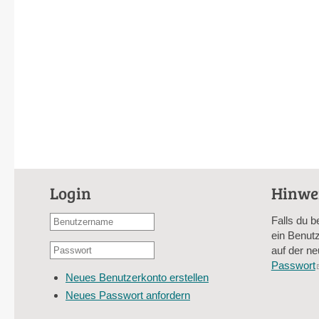
Login
Hinwe
Benutzername
Falls du b
oder
ein Benutz
Passwort
E-
auf der ne
*
Mail-
Passwort
Neues Benutzerkonto erstellen
Adresse
Neues Passwort anfordern
*
CAPTCHA