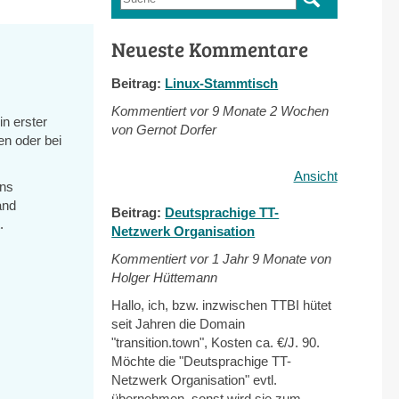
Suchformular
Neueste Kommentare
Beitrag:
Linux-Stammtisch
Kommentiert vor
9 Monate 2 Wochen
in erster
von Gernot Dorfer
en oder bei
Ansicht
ens
and
Beitrag:
Deutsprachige TT-
.
Netzwerk Organisation
Kommentiert vor
1 Jahr 9 Monate von
Holger Hüttemann
Hallo, ich, bzw. inzwischen TTBI hütet
al)
seit Jahren die Domain
"transition.town", Kosten ca. €/J. 90.
Möchte die "Deutsprachige TT-
Netzwerk Organisation" evtl.
übernehmen, sonst wird sie zum