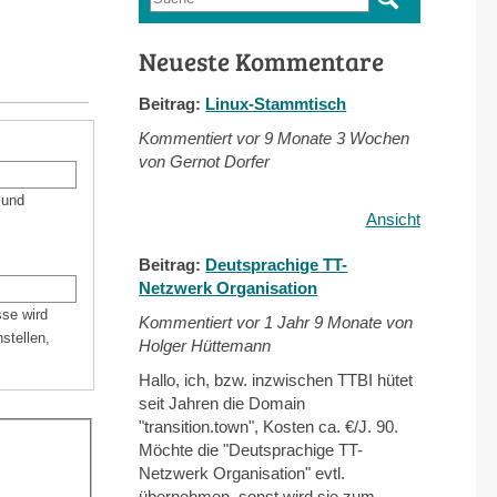
Suchformular
Neueste Kommentare
Beitrag:
Linux-Stammtisch
Kommentiert vor
9 Monate 3 Wochen
von Gernot Dorfer
 und
Ansicht
Beitrag:
Deutsprachige TT-
Netzwerk Organisation
sse wird
Kommentiert vor
1 Jahr 9 Monate von
stellen,
Holger Hüttemann
Hallo, ich, bzw. inzwischen TTBI hütet
seit Jahren die Domain
"transition.town", Kosten ca. €/J. 90.
Möchte die "Deutsprachige TT-
Netzwerk Organisation" evtl.
übernehmen, sonst wird sie zum