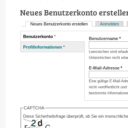
Neues Benutzerkonto erstelle
Neues Benutzerkonto erstellen
(aktiver Reiter)
Anmelden
Haupt-
Reiter
Benutzerkonto
*
Vertikale
Benutzername
*
(aktiver
Reiter
Profilinformationen
*
Reiter)
Leerzeichen sind erlau
Unterstrichen nicht erla
E-Mail-Adresse
*
Eine gültige E-Mail-Ad
nicht veröffentlicht un
bestimmte Informatione
CAPTCHA
Diese Sicherheitsfrage überprüft, ob Sie ein menschli