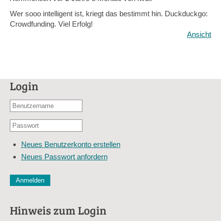
Wer sooo intelligent ist, kriegt das bestimmt hin. Duckduckgo:
Crowdfunding. Viel Erfolg!
Ansicht
Login
Benutzername
oder
Passwort
E-
*
Mail-
Neues Benutzerkonto erstellen
Adresse
Neues Passwort anfordern
*
CAPTCHA
Diese Sicherheitsfrage überprüft, ob Sie ein menschlicher Besu
verhindert automatisches Spamming.
Hinweis zum Login
Sag mir nicht, wie viele Sternlein stehen