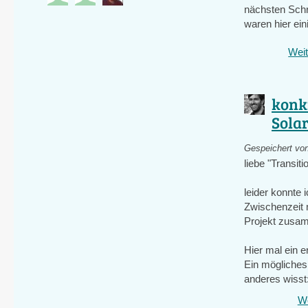
nächsten Schrit
waren hier ein
Weit
konk
Sola
Gespeichert vo
liebe "Transit
leider konnte 
Zwischenzeit n
Projekt zusam
Hier mal ein 
Ein mögliches
anderes wisst:
We