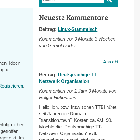
Suchformular
Neueste Kommentare
Beitrag:
Linux-Stammtisch
Kommentiert vor
9 Monate 3 Wochen
von Gernot Dorfer
Ansicht
hen, Ideen
ruppe
Beitrag:
Deutsprachige TT-
Netzwerk Organisation
Registrieren
.
Kommentiert vor
1 Jahr 9 Monate von
Holger Hüttemann
Hallo, ich, bzw. inzwischen TTBI hütet
seit Jahren die Domain
"transition.town", Kosten ca. €/J. 90.
rfolgreichen
Möchte die "Deutsprachige TT-
getroffen.
Netzwerk Organisation" evtl.
rgesetzt. Im
übernehmen, sonst wird sie zum