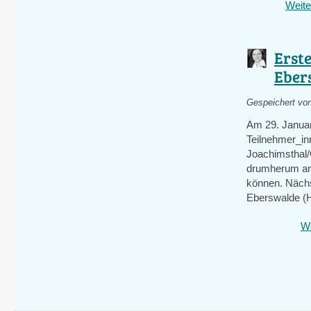
Weite
Erst
Eber
Gespeichert vo
Am 29. Januar 
Teilnehmer_i
Joachimsthal/
drumherum am 
können. Nächs
Eberswalde (
We
Seiten