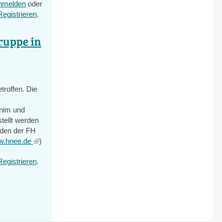
nmelden
oder
external)
Registrieren
.
ruppe in
troffen. Die
rnim und
tellt werden
nden der FH
ww.hnee.de
(link
)
is
Registrieren
.
external)