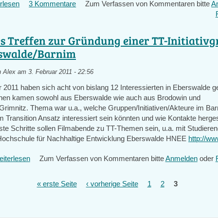
rlesen
über
3 Kommentare
Zum Verfassen von Kommentaren bitte
A
Hausprojekt
in
Eberswalde
es Treffen zur Gründung einer TT-Initiativg
swalde/Barnim
n
Alex
am 3. Februar 2011 - 22:56
2011 haben sich acht von bislang 12 Interessierten in Eberswalde ge
nnen kamen sowohl aus Eberswalde wie auch aus Brodowin und
Grimnitz. Thema war u.a., welche Gruppen/Initiativen/Akteure im Ba
Transition Ansatz interessiert sein könnten und wie Kontakte herges
te Schritte sollen Filmabende zu TT-Themen sein, u.a. mit Studiere
Hochschule für Nachhaltige Entwicklung Eberswalde HNEE
http://w
iterlesen
über
Zum Verfassen von Kommentaren bitte
Anmelden
oder
Erstes
Treffen
« erste Seite
‹ vorherige Seite
1
2
3
zur
Gründung
einer