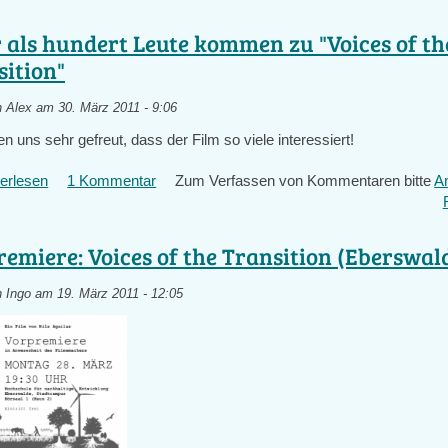
konkretes
Transition-
 als hundert Leute kommen zu "Voices of th
Projekt
sition"
in
Brandenburg:
n
Alex
am 30. März 2011 - 9:06
Solaranlage
mit
 uns sehr gefreut, dass der Film so viele interessiert!
Bürgerbeteiligung
erlesen
über
1 Kommentar
Zum Verfassen von Kommentaren bitte
A
Mehr
als
hundert
emiere: Voices of the Transition (Eberswald
Leute
kommen
n
Ingo
am 19. März 2011 - 12:05
zu
"Voices
of
the
Transition"