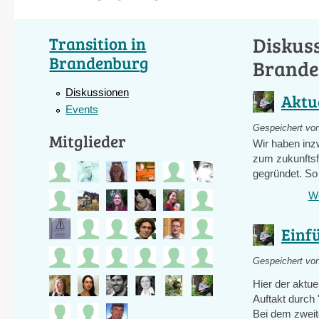
Diskuss
Transition in
Brandenburg
Brande
Diskussionen
Aktu
Events
Gespeichert vo
Mitglieder
Wir haben inz
zum zukunftsf
gegründet. So 
We
Einf
Gespeichert vo
Hier der aktu
Auftakt durch 
Bei dem zweit