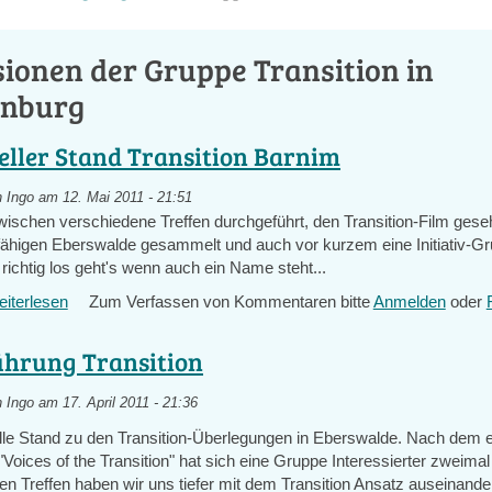
ionen der Gruppe Transition in
nburg
eller Stand Transition Barnim
n
Ingo
am 12. Mai 2011 - 21:51
wischen verschiedene Treffen durchgeführt, den Transition-Film gese
ähigen Eberswalde gesammelt und auch vor kurzem eine Initiativ-G
richtig los geht's wenn auch ein Name steht...
iterlesen
über
Zum Verfassen von Kommentaren bitte
Anmelden
oder
Aktueller
Stand
ührung Transition
Transition
Barnim
n
Ingo
am 17. April 2011 - 21:36
elle Stand zu den Transition-Überlegungen in Eberswalde. Nach dem e
"Voices of the Transition" hat sich eine Gruppe Interessierter zweimal 
en Treffen haben wir uns tiefer mit dem Transition Ansatz auseinande