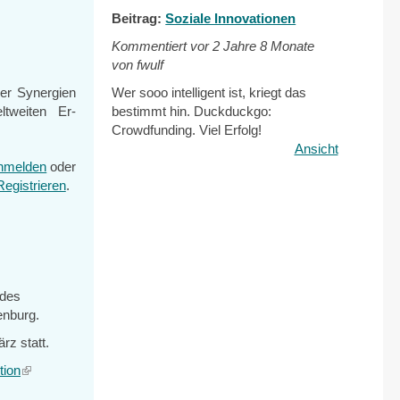
Beitrag:
Soziale Innovationen
Kommentiert vor
2 Jahre 8 Monate
von fwulf
Wer sooo intelligent ist, kriegt das
r Syn­ergien
bestimmt hin. Duckduckgo:
tweiten Er­
Crowdfunding. Viel Erfolg!
Ansicht
nmelden
oder
Registrieren
.
 des
enburg.
rz statt.
tion
(link
is