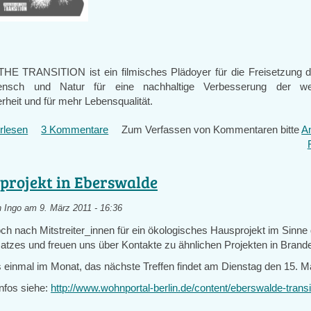
 TRANSITION ist ein filmi­sches Plädoyer für die Freisetzung de
nsch und Na­tur für eine nachhaltige Verbesserung der wel
heit und für mehr Lebensqua­lität.
rlesen
über
3 Kommentare
Zum Verfassen von Kommentaren bitte
A
Vorpremiere:
Voices
of
projekt in Eberswalde
the
Transition
n
Ingo
am 9. März 2011 - 16:36
(Eberswalde,
ch nach Mitstreiter_innen für ein ökologisches Hausprojekt im Sinne
28.3.)
satzes und freuen uns über Kontakte zu ähnlichen Projekten in Brand
s einmal im Monat, das nächste Treffen findet am Dienstag den 15. Mä
Infos siehe:
http://www.wohnportal-berlin.de/content/eberswalde-transi