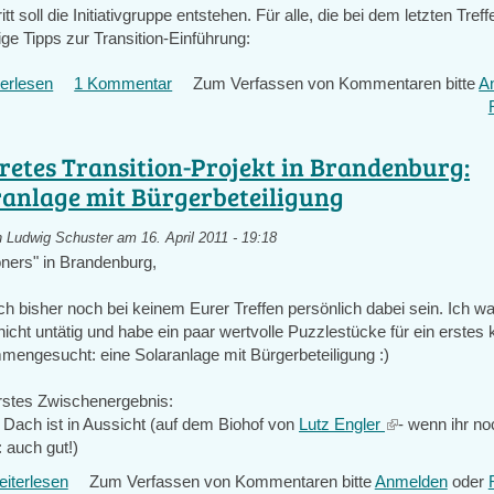
t soll die Initiativgruppe entstehen. Für alle, die bei dem letzten Treff
ige Tipps zur Transition-Einführung:
erlesen
über
1 Kommentar
Zum Verfassen von Kommentaren bitte
A
Einführung
Transition
retes Transition-Projekt in Brandenburg:
ranlage mit Bürgerbeteiligung
n
Ludwig Schuster
am 16. April 2011 - 19:18
ioners" in Brandenburg,
ich bisher noch bei keinem Eurer Treffen persönlich dabei sein. Ich wa
icht untätig und habe ein paar wertvolle Puzzlestücke für ein erstes
mengesucht: eine Solaranlage mit Bürgerbeteiligung :)
erstes Zwischenergebnis:
 Dach ist in Aussicht (auf dem Biohof von
Lutz Engler
(link
- wenn ihr no
 auch gut!)
is
external)
iterlesen
über
Zum Verfassen von Kommentaren bitte
Anmelden
oder