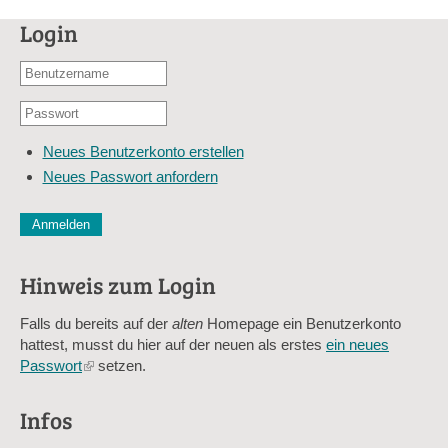
Login
Benutzername
oder
Passwort
E-
*
Mail-
Neues Benutzerkonto erstellen
Adresse
Neues Passwort anfordern
*
CAPTCHA
Diese Sicherheitsfrage überprüft, ob Sie ein menschlicher Besu
verhindert automatisches Spamming.
Hinweis zum Login
Sag mir nicht, wie viele Sternlein stehen
Falls du bereits auf der
alten
Homepage ein Benutzerkonto
hattest, musst du hier auf der neuen als erstes
ein neues
Passwort
(link
setzen.
is
external)
Infos