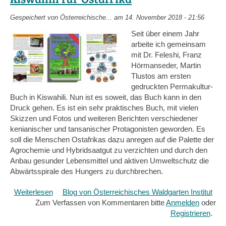
Gespeichert von
Österreichische...
am 14. November 2018 - 21:56
Seit über einem Jahr
arbeite ich gemeinsam
mit Dr. Feleshi, Franz
Hörmanseder, Martin
Tlustos am ersten
gedruckten Permakultur-
Buch in Kiswahili. Nun ist es soweit, das Buch kann in den
Druck gehen. Es ist ein sehr praktisches Buch, mit vielen
Skizzen und Fotos und weiteren Berichten verschiedener
kenianischer und tansanischer Protagonisten geworden. Es
soll die Menschen Ostafrikas dazu anregen auf die Palette der
Agrochemie und Hybridsaatgut zu verzichten und durch den
Anbau gesunder Lebensmittel und aktiven Umweltschutz die
Abwärtsspirale des Hungers zu durchbrechen.
Weiterlesen
über
Blog von Österreichisches Waldgarten Institut
Zum Verfassen von Kommentaren bitte
Kitabu
Anmelden
oder
cha
Registrieren
.
Permaculture