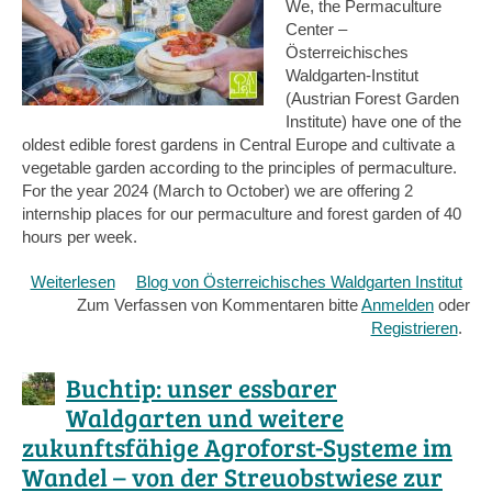
We, the Permaculture
Center –
Österreichisches
Waldgarten-Institut
(Austrian Forest Garden
Institute) have one of the
oldest edible forest gardens in Central Europe and cultivate a
vegetable garden according to the principles of permaculture.
For the year 2024 (March to October) we are offering 2
internship places for our permaculture and forest garden of 40
hours per week.
Weiterlesen
über
Blog von Österreichisches Waldgarten Institut
Zum Verfassen von Kommentaren bitte
Internship
Anmelden
oder
for
Registrieren
.
(inter)national
Students
Buchtip: unser essbarer
at
Waldgarten und weitere
Permaculture
zukunftsfähige Agroforst-Systeme im
–
and
Wandel – von der Streuobstwiese zur
Forestgarden