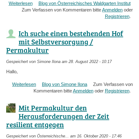
Weiterlesen
über
Blog von Österreichisches Waldgarten Institut
Zum Verfassen von Kommentaren bitte
Buchtip:
Anmelden
oder
unser
Registrieren
.
essbarer
Waldgarten
Ich suche einen bestehenden Hof
und
mit Selbstversorgung /
weitere
Permakultur
zukunftsfähige
Agroforst-
Systeme
Gespeichert von
Simone Ilona
am 28. August 2022 - 10:17
im
Hallo,
Wandel
–
Weiterlesen
über
Blog von Simone Ilona
Zum Verfassen von
von
Kommentaren bitte
Ich
Anmelden
oder
Registrieren
.
der
suche
Streuobstwiese
einen
Mit Permakultur den
zur
bestehenden
Herausforderungen der Zeit
Syntropischen
Hof
Agrikultur
resilient entgegen
mit
Selbstversorgung
/
Gespeichert von
Österreichische...
am 16. Oktober 2020 - 17:46