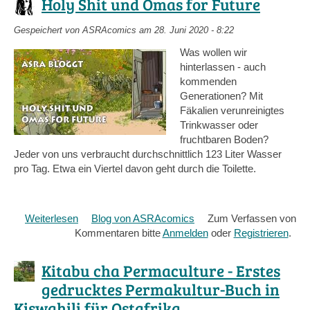
Holy Shit und Omas for Future
der
Zeit
Gespeichert von
ASRAcomics
am 28. Juni 2020 - 8:22
resilient
Was wollen wir
entgegen
hinterlassen - auch
kommenden
Generationen? Mit
Fäkalien verunreinigtes
Trinkwasser oder
fruchtbaren Boden?
Jeder von uns verbraucht durchschnittlich 123 Liter Wasser
pro Tag. Etwa ein Viertel davon geht durch die Toilette.
Weiterlesen
über
Blog von ASRAcomics
Zum Verfassen von
Kommentaren bitte
Holy
Anmelden
oder
Registrieren
.
Shit
und
Kitabu cha Permaculture - Erstes
Omas
gedrucktes Permakultur-Buch in
for
Kiswahili für Ostafrika
Future