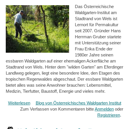
Permakultur
Das Österreichische
Waldgarten-Institut am
Stadtrand von Wels ist
Lernort für Permakultur
seit 2007. Gründer Hans
Herrman Gruber startete
mit Unterstützung seiner
Frau Erika Ende der
1980er Jahre seinen
essbaren Waldgarten auf einer ehemaligen Ackerfläche am
Stadtrand von Wels. Hinter dem "wilden Garten" am Eferdinger
Landlweg gelegen, liegt eine besondere Idee, den Etagen des
tropischen Regenwaldes abgeschaut. Der essbare Waldgarten
bietet alles was seine Anwohner brauchen: Lebensmittel,
Medizin, Tierfutter, Baustoff, Energie und vieles mehr.
Weiterlesen
über
Blog von Österreichisches Waldgarten Institut
Zum Verfassen von Kommentaren bitte
Mit
Anmelden
oder
Permakultur
Registrieren
.
den
Herausforderungen