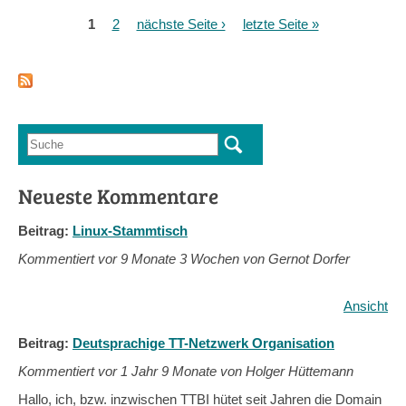
-
1
2
nächste Seite ›
letzte Seite »
Seiten
Erstes
gedrucktes
Permakultur-
Buch
in
Kiswahili
Suche
für
Suchformular
Ostafrika
Neueste Kommentare
Beitrag:
Linux-Stammtisch
Kommentiert vor
9 Monate 3 Wochen von Gernot Dorfer
Ansicht
Beitrag:
Deutsprachige TT-Netzwerk Organisation
Kommentiert vor
1 Jahr 9 Monate von Holger Hüttemann
Hallo, ich, bzw. inzwischen TTBI hütet seit Jahren die Domain