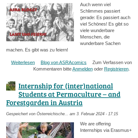
Auch wenn viel
Schlimmes passiert
gerade: Es passiert auch
viel Schönes! Es gibt so
viele wunderbare
Menschen, die
wunderbare Sachen
machen. Es gibt was zu feiern!
Weiterlesen
über
Blog von ASRAcomics
Zum Verfassen von
Kommentaren bitte
Lasst
Anmelden
oder
Registrieren
.
uns
feiern!
Internship for (inter)national
Students at Permaculture – and
Forestgarden in Austria
Gespeichert von
Österreichische...
am 3. Februar 2024 - 17:15
We are offering
Internships via Erasmus+