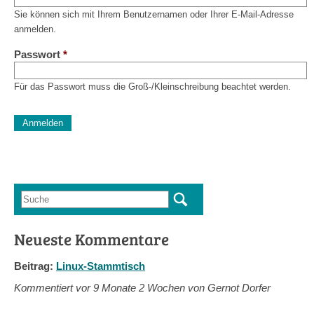
Sie können sich mit Ihrem Benutzernamen oder Ihrer E-Mail-Adresse
anmelden.
Passwort
*
Für das Passwort muss die Groß-/Kleinschreibung beachtet werden.
CAPTCHA
Diese Sicherheitsfrage überprüft, ob Sie ein menschlicher Besu
verhindert automatisches Spamming.
Sag mir nicht, wie viele Sternlein stehen
Suche
Suchformular
Neueste Kommentare
Beitrag:
Linux-Stammtisch
Kommentiert vor
9 Monate 2 Wochen von Gernot Dorfer