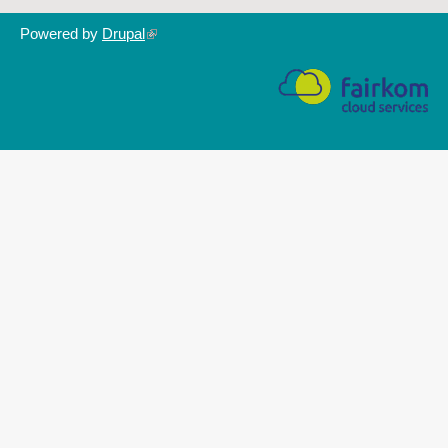
Powered by
Drupal
(link
is
external)