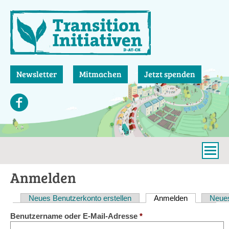
Direkt
zum
Inhalt
Newsletter
Mitmachen
Jetzt spenden
Anmelden
Neues Benutzerkonto erstellen
Anmelden
(aktiver Reit
Neues
Haupt-
Benutzername oder E-Mail-Adresse
*
Reiter