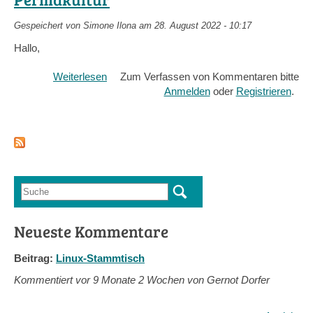
Gespeichert von
Simone Ilona
am 28. August 2022 - 10:17
Hallo,
Weiterlesen
über
Zum Verfassen von Kommentaren bitte
Ich
Anmelden
oder
Registrieren
.
suche
einen
bestehenden
Hof
mit
Selbstversorgung
Suche
/
Suchformular
Permakultur
Neueste Kommentare
Beitrag:
Linux-Stammtisch
Kommentiert vor
9 Monate 2 Wochen von Gernot Dorfer