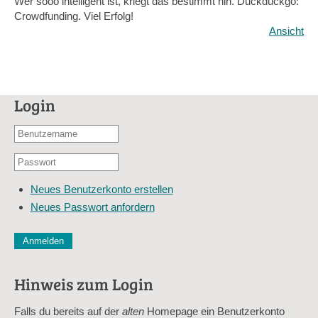
Wer sooo intelligent ist, kriegt das bestimmt hin. Duckduckgo:
Crowdfunding. Viel Erfolg!
Ansicht
Login
Benutzername
oder
Passwort
E-
*
Mail-
Neues Benutzerkonto erstellen
Adresse
Neues Passwort anfordern
*
CAPTCHA
Diese Sicherheitsfrage überprüft, ob Sie ein menschlicher Besu
verhindert automatisches Spamming.
Hinweis zum Login
Sag mir nicht, wie viele Sternlein stehen
Falls du bereits auf der
alten
Homepage ein Benutzerkonto