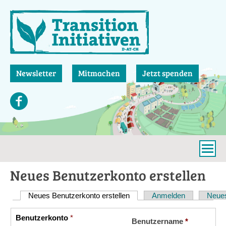
Direkt
zum
Inhalt
Newsletter
Mitmachen
Jetzt spenden
Neues Benutzerkonto erstellen
Neues Benutzerkonto erstellen
(aktiver Reiter)
Anmelden
Neues
Haupt-
Reiter
Benutzerkonto
*
Vertikale
Benutzername
*