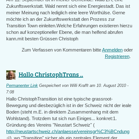
Zukunftswerkstatt. Wald nennt sich eine Energiestadt. Das ist
meiner Meinung nach lediglich eine leere Worthülse. Gerne
möchte ich an der Zukunftswerkstatt den Prozess zur
Transition Town einleiten.Welche Erfahrungen existieren hierzu
schon auf konzeptioneller Ebene, die man helfend abrufen
kann.mit besten Grüssen Christoph
Zum Verfassen von Kommentaren bitte
Anmelden
oder
Registrieren
.
Hallo ChristophTrans ..
Permanenter Link
Gespeichert von
Willi Krafft
am 10. August 2010 -
7:08
Hallo ChristophTransition ist eine typische grassroot-
Bewegung und diesbezüglich ist in der Schweiz nicht der ieale
Boden (steht m.E. in direktem Zusammenhang mit dem
Wohlstand). Trotzdem tut sich nun Einiges... konkret:1.
Gründung des Vereins "Neustart Schweiz" (
http://neustartschweiz.ch/anlaesse/vereinsgr%C3%BCndung
(link
), wo "Transition" sicher als ein zentrales Element der