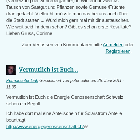
(Vernetzung der Schrebergärtner) in Winterthur zwecks
Tausch von Saatgut und Pflanzen sowie Gemüse /Früchte
dran gedacht. Vielleicht müsste man das bei uns auch über
die Stadt starten ... Würd mich gern mal mit dir austauschen.
Wie weit seid ihr denn schon? Gibt es schon erste Resultate?
Lieben Gruss, Corinne
Zum Verfassen von Kommentaren bitte
Anmelden
oder
Registrieren
.
Vermutlich ist Euch ..
Permanenter Link
Gespeichert von
peter adler
am 25. Juni 2011 -
11:35
Vermutlich ist Euch die Energie Genossenschaft Schweiz
schon ein Begriff.
Ich habe dort mal eine Anteilschein für Solarstrom Anteile
beantragt.
http://www.energiegenossenschaft.ch/
(link
is
external)