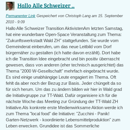
Hallo Alle Schweizer ..
Permanenter Link
Gespeichert von
Christoph Lang
am 15. September
2010 - 9:09
Hallo Alle Schweizer Transition AktivistenAm letzten Samstag,
hat eine wunderbare Open-Space Veranstaltung zum Thema:
"Zukunftswerkstadt Wald ZH" stattgefunden. Sie wurde vom
Gemeinderat einberufen, um das neue Leitbild vom Dorf
bürgernäher zu gestalten (ich hatte davon erzählt). Dort habe
ich die Transition Idee eingebracht und bin positiv überrascht
gewesen, dass von anderen (eher technisch ausgerichtet) das
Thema "2000 W-Gesellschaft" mehrfach eingebracht wurde.
Es sind einige unabhängige Leute engagiert im Thema. Oft
fehlt da aber noch der Bezug zur Basis. Jeder chüngelt da so
für sich herum. Um das zu ändern bilden wir hier in Wald grad
die Initiativgruppe zur TT-Wald. Dafür organisiere ich für die
nächste Woche das Meeting zur Gründung der TT-Wald ZH
Initiative.Als konkrete erste Medienwirksame Aktion werde ich
zum Thema "local food" die Initiative: "Zucchini - Panik!
Garten-Netzwerk - koordinierte Lebensmittelproduktion" zum
Leben erwecken. Grundidee ist das Sommerliche