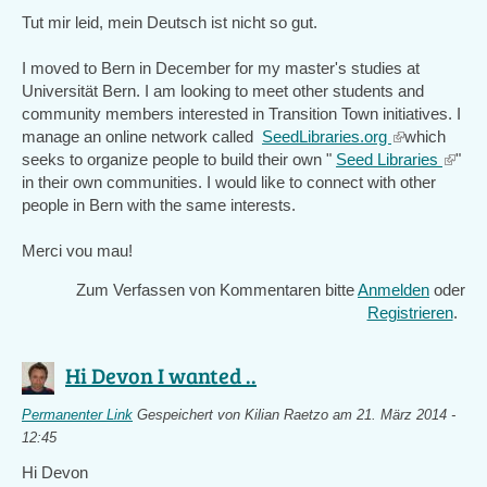
Tut mir leid, mein Deutsch ist nicht so gut.
I moved to Bern in December for my master's studies at
Universität Bern. I am looking to meet other students and
community members interested in Transition Town initiatives. I
manage an online network called
SeedLibraries.org
(link
which
seeks to organize people to build their own "
Seed Libraries
is
(link
"
in their own communities. I would like to connect with other
external)
is
people in Bern with the same interests.
extern
Merci vou mau!
Zum Verfassen von Kommentaren bitte
Anmelden
oder
Registrieren
.
Hi Devon I wanted ..
Permanenter Link
Gespeichert von
Kilian Raetzo
am 21. März 2014 -
12:45
Hi Devon