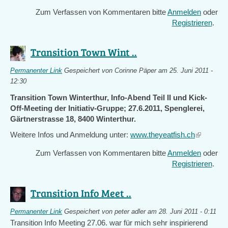
Zum Verfassen von Kommentaren bitte
Anmelden
oder
Registrieren
.
Transition Town Wint ..
Permanenter Link
Gespeichert von
Corinne Päper
am 25. Juni 2011 -
12:30
Transition Town Winterthur, Info-Abend Teil II und Kick-
Off-Meeting der Initiativ-Gruppe; 27.6.2011, Spenglerei,
Gärtnerstrasse 18, 8400 Winterthur.
Weitere Infos und Anmeldung unter:
www.theyeatfish.ch
(link
is
Zum Verfassen von Kommentaren bitte
Anmelden
oder
external)
Registrieren
.
Transition Info Meet ..
Permanenter Link
Gespeichert von
peter adler
am 28. Juni 2011 - 0:11
Transition Info Meeting 27.06. war für mich sehr inspirierend