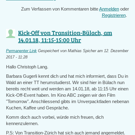
is
Zum Verfassen von Kommentaren bitte
Anmelden
oder
external)
Registrieren
.
Kick-Off von Transition-Bülach, am
14.01.18, 11:15-15:00 Uhr
Permanenter Link
Gespeichert von
Mathias Spicher
am 12. Dezember
2017 - 11:28
Hallo Christoph Lang.
Barbara Gugerli kennt dich und hat mich informiert, dass Du in
Wald an einer TT herumstudierst. Wir sind hier in Bülach nun
bereits recht weit und werden am 14.01.18, ab 11:15 Uhr einen
Kick-Off-Event haben. Im Kino ABC zeigen wir den Film
"Tomorrow". Anschliessend gibts im Unverpacktladen nebenan
Kuchen, Kaffee und Gespräche.
Komm doch auch vorbei, würde mich freuen, dich
kennenzulernen.
P.S: Von Transition-Zürich hat sich auch jemand angemeldet.