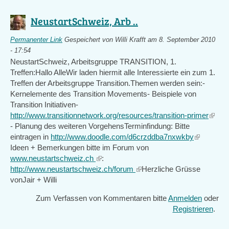
NeustartSchweiz, Arb ..
Permanenter Link
Gespeichert von
Willi Krafft
am 8. September 2010
- 17:54
NeustartSchweiz, Arbeitsgruppe TRANSITION, 1.
Treffen:Hallo AlleWir laden hiermit alle Interessierte ein zum 1.
Treffen der Arbeitsgruppe Transition.Themen werden sein:-
Kernelemente des Transition Movements- Beispiele von
Transition Initiativen-
http://www.transitionnetwork.org/resources/transition-primer
(link
- Planung des weiteren VorgehensTerminfindung: Bitte
is
eintragen in
http://www.doodle.com/d6crzddba7nxwkby
(link
extern
Ideen + Bemerkungen bitte im Forum von
is
www.neustartschweiz.ch
(link
:
external)
http://www.neustartschweiz.ch/forum
is
(link
Herzliche Grüsse
vonJair + Willi
external)
is
external)
Zum Verfassen von Kommentaren bitte
Anmelden
oder
Registrieren
.