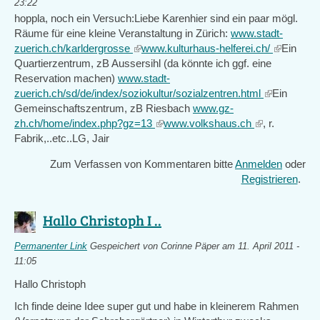
23:22
hoppla, noch ein Versuch:Liebe Karenhier sind ein paar mögl.
Räume für eine kleine Veranstaltung in Zürich:
www.stadt-
zuerich.ch/karldergrosse
(link
www.kulturhaus-helferei.ch/
(link
Ein
Quartierzentrum, zB Aussersihl (da könnte ich ggf. eine
is
is
Reservation machen)
www.stadt-
external)
external)
zuerich.ch/sd/de/index/soziokultur/sozialzentren.html
(link
Ein
Gemeinschaftszentrum, zB Riesbach
www.gz-
is
zh.ch/home/index.php?gz=13
(link
www.volkshaus.ch
(link
, r.
external)
Fabrik,..etc..LG, Jair
is
is
external)
external)
Zum Verfassen von Kommentaren bitte
Anmelden
oder
Registrieren
.
Hallo Christoph I ..
Permanenter Link
Gespeichert von
Corinne Päper
am 11. April 2011 -
11:05
Hallo Christoph
Ich finde deine Idee super gut und habe in kleinerem Rahmen