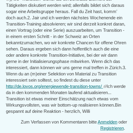
is
Tätigkeiten diskutiert werden wird; allenfalls bildet sich daraus
external)
sogar eine Arbeitsgruppe heraus. Fall du Zeit hast, komm'
doch auch.2. Jair und ich werden nächstes Wochenende ein
Transition-Training absolvieren; wir sind derzeit konkret daran,
einen Vortrag (oder eine Serie) auszuarbeiten, um Transition -
in einem ersten Schritt - in der Schweiz an Orten
bekanntzumachen, wo wir konkrete Chancen für offene Ohren
sehen. Daraus ergeben sich dann hoffentlich auch die eine
oder andere konkrete Transition-Initiative, bei der wir dann
gerne in der Initialisierungsphase mitwirken. Wenn dich das
interessiert, dann können wir uns gerne mal treffen in Zürich.3.
Wenn du an (m)einer Selektion von Material zu Transition
interessiert sein solltest, so findest du diese unter
http://de.lovos.org/energiewende-transition-towns/
(link
Ich werde
da in den kommenden Monaten laufend aktualisieren...
is
Transition ist etwas meiner Einschätzung nach etwas vom
external)
Wirkungsvollsten, was wir bottom-up realisieren können.Bin
gespannt auf deine Reaktion - herzlich, Willi
Zum Verfassen von Kommentaren bitte
Anmelden
oder
Registrieren
.