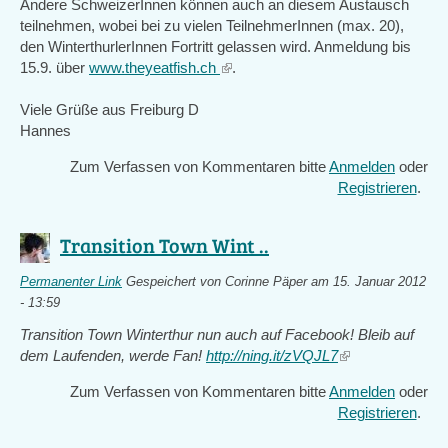
Andere SchweizerInnen können auch an diesem Austausch
teilnehmen, wobei bei zu vielen TeilnehmerInnen (max. 20),
den WinterthurlerInnen Fortritt gelassen wird. Anmeldung bis
15.9. über
www.theyeatfish.ch
(link
.
is
Viele Grüße aus Freiburg D
external)
Hannes
Zum Verfassen von Kommentaren bitte
Anmelden
oder
Registrieren
.
Transition Town Wint ..
Permanenter Link
Gespeichert von
Corinne Päper
am 15. Januar 2012
- 13:59
Transition Town Winterthur nun auch auf Facebook! Bleib auf
dem Laufenden, werde Fan!
http://ning.it/zVQJL7
(link
is
Zum Verfassen von Kommentaren bitte
Anmelden
oder
external)
Registrieren
.