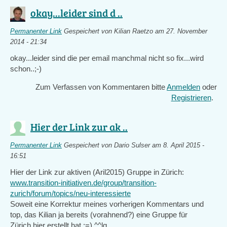
okay...leider sind d ..
Permanenter Link
Gespeichert von
Kilian Raetzo
am 27. November
2014 - 21:34
okay...leider sind die per email manchmal nicht so fix...wird
schon..;-)
Zum Verfassen von Kommentaren bitte
Anmelden
oder
Registrieren
.
Hier der Link zur ak ..
Permanenter Link
Gespeichert von
Dario Sulser
am 8. April 2015 -
16:51
Hier der Link zur aktiven (Aril2015) Gruppe in Zürich:
www.transition-initiativen.de/group/transition-
zurich/forum/topics/neu-interessierte
Soweit eine Korrektur meines vorherigen Kommentars und
top, das Kilian ja bereits (vorahnend?) eine Gruppe für
Zürich hier erstellt hat ;=) ^^lg