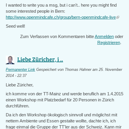
I wanted to write you a msg, but i can't.. here you might find
some interested people in Bern:
http://www.openmindcafe.ch/group/bern-openmindcafe-live
(link
is
Seed well!
externa
Zum Verfassen von Kommentaren bitte
Anmelden
oder
Registrieren
.
Liebe Züricher, i ..
Permanenter Link
Gespeichert von
Thomas Hahner
am 25. November
2014 - 22:37
Liebe Züricher,
ich komme von der TT-Mainz und werde beruflich am 1.4.2015
einen Workshop mit Platzbedarf für 20 Personen in Zürich
durchführen.
Da ich den Workshop ökologisch sinnvoll und möglichst mit
nettem Ambiente und Essen gestalte wollte, dachte ich, ich
frage einmal die Gruppe der TT'ler aus der Schweiz. Kann mir