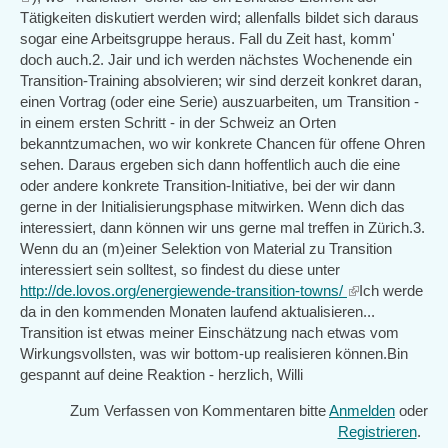
is
Tätigkeiten diskutiert werden wird; allenfalls bildet sich daraus
external)
sogar eine Arbeitsgruppe heraus. Fall du Zeit hast, komm'
doch auch.2. Jair und ich werden nächstes Wochenende ein
Transition-Training absolvieren; wir sind derzeit konkret daran,
einen Vortrag (oder eine Serie) auszuarbeiten, um Transition -
in einem ersten Schritt - in der Schweiz an Orten
bekanntzumachen, wo wir konkrete Chancen für offene Ohren
sehen. Daraus ergeben sich dann hoffentlich auch die eine
oder andere konkrete Transition-Initiative, bei der wir dann
gerne in der Initialisierungsphase mitwirken. Wenn dich das
interessiert, dann können wir uns gerne mal treffen in Zürich.3.
Wenn du an (m)einer Selektion von Material zu Transition
interessiert sein solltest, so findest du diese unter
http://de.lovos.org/energiewende-transition-towns/
(link
Ich werde
da in den kommenden Monaten laufend aktualisieren...
is
Transition ist etwas meiner Einschätzung nach etwas vom
external)
Wirkungsvollsten, was wir bottom-up realisieren können.Bin
gespannt auf deine Reaktion - herzlich, Willi
Zum Verfassen von Kommentaren bitte
Anmelden
oder
Registrieren
.