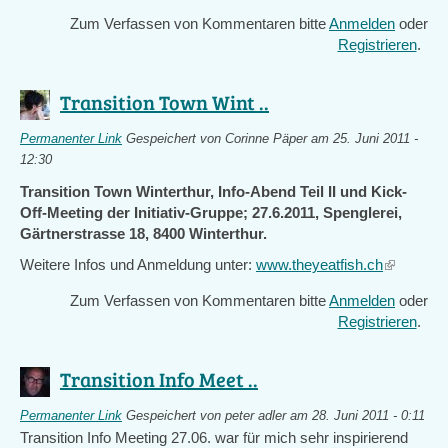
Zum Verfassen von Kommentaren bitte
Anmelden
oder
Registrieren
.
Transition Town Wint ..
Permanenter Link
Gespeichert von
Corinne Päper
am 25. Juni 2011 -
12:30
Transition Town Winterthur, Info-Abend Teil II und Kick-
Off-Meeting der Initiativ-Gruppe; 27.6.2011, Spenglerei,
Gärtnerstrasse 18, 8400 Winterthur.
Weitere Infos und Anmeldung unter:
www.theyeatfish.ch
(link
is
Zum Verfassen von Kommentaren bitte
Anmelden
oder
external)
Registrieren
.
Transition Info Meet ..
Permanenter Link
Gespeichert von
peter adler
am 28. Juni 2011 - 0:11
Transition Info Meeting 27.06. war für mich sehr inspirierend