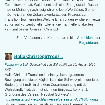
Zukunftswerkstatt. Wald nennt sich eine Energiestadt. Das ist
meiner Meinung nach lediglich eine leere Worthülse. Gerne
möchte ich an der Zukunftswerkstatt den Prozess zur
Transition Town einleiten.Welche Erfahrungen existieren hierzu
schon auf konzeptioneller Ebene, die man helfend abrufen
kann.mit besten Grüssen Christoph
Zum Verfassen von Kommentaren bitte
Anmelden
oder
Registrieren
.
Hallo ChristophTrans ..
Permanenter Link
Gespeichert von
Willi Krafft
am 10. August 2010 -
7:08
Hallo ChristophTransition ist eine typische grassroot-
Bewegung und diesbezüglich ist in der Schweiz nicht der ieale
Boden (steht m.E. in direktem Zusammenhang mit dem
Wohlstand). Trotzdem tut sich nun Einiges... konkret:1.
Gründung des Vereins "Neustart Schweiz" (
http://neustartschweiz.ch/anlaesse/vereinsgr%C3%BCndung
(link
), wo "Transition" sicher als ein zentrales Element der