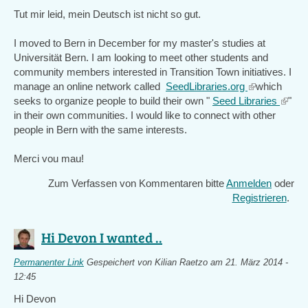
Tut mir leid, mein Deutsch ist nicht so gut.
I moved to Bern in December for my master's studies at
Universität Bern. I am looking to meet other students and
community members interested in Transition Town initiatives. I
manage an online network called
SeedLibraries.org
(link
which
seeks to organize people to build their own "
Seed Libraries
is
(link
"
in their own communities. I would like to connect with other
external)
is
people in Bern with the same interests.
extern
Merci vou mau!
Zum Verfassen von Kommentaren bitte
Anmelden
oder
Registrieren
.
Hi Devon I wanted ..
Permanenter Link
Gespeichert von
Kilian Raetzo
am 21. März 2014 -
12:45
Hi Devon