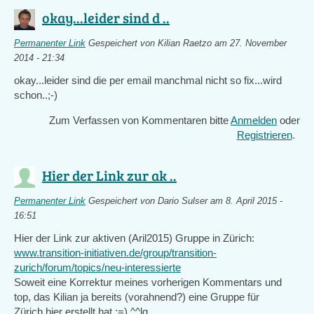
okay...leider sind d ..
Permanenter Link
Gespeichert von
Kilian Raetzo
am 27. November
2014 - 21:34
okay...leider sind die per email manchmal nicht so fix...wird
schon..;-)
Zum Verfassen von Kommentaren bitte
Anmelden
oder
Registrieren
.
Hier der Link zur ak ..
Permanenter Link
Gespeichert von
Dario Sulser
am 8. April 2015 -
16:51
Hier der Link zur aktiven (Aril2015) Gruppe in Zürich:
www.transition-initiativen.de/group/transition-
zurich/forum/topics/neu-interessierte
Soweit eine Korrektur meines vorherigen Kommentars und
top, das Kilian ja bereits (vorahnend?) eine Gruppe für
Zürich hier erstellt hat ;=) ^^lg