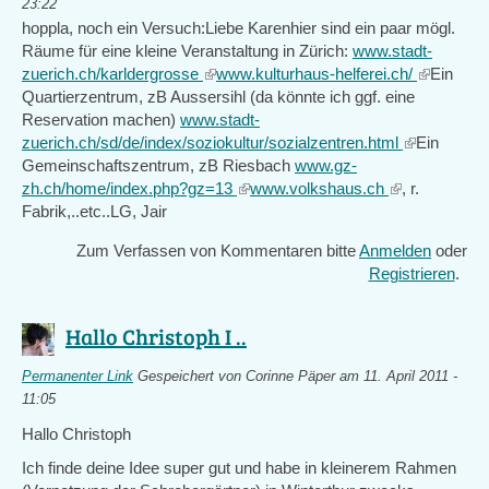
23:22
hoppla, noch ein Versuch:Liebe Karenhier sind ein paar mögl.
Räume für eine kleine Veranstaltung in Zürich:
www.stadt-
zuerich.ch/karldergrosse
(link
www.kulturhaus-helferei.ch/
(link
Ein
Quartierzentrum, zB Aussersihl (da könnte ich ggf. eine
is
is
Reservation machen)
www.stadt-
external)
external)
zuerich.ch/sd/de/index/soziokultur/sozialzentren.html
(link
Ein
Gemeinschaftszentrum, zB Riesbach
www.gz-
is
zh.ch/home/index.php?gz=13
(link
www.volkshaus.ch
(link
, r.
external)
Fabrik,..etc..LG, Jair
is
is
external)
external)
Zum Verfassen von Kommentaren bitte
Anmelden
oder
Registrieren
.
Hallo Christoph I ..
Permanenter Link
Gespeichert von
Corinne Päper
am 11. April 2011 -
11:05
Hallo Christoph
Ich finde deine Idee super gut und habe in kleinerem Rahmen