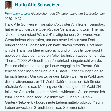
Hallo Alle Schweizer ..
Permanenter Link
Gespeichert von
Christoph Lang
am 15. September
2010 - 9:09
Hallo Alle Schweizer Transition AktivistenAm letzten Samstag,
hat eine wunderbare Open-Space Veranstaltung zum Thema:
"Zukunftswerkstadt Wald ZH" stattgefunden. Sie wurde vom
Gemeinderat einberufen, um das neue Leitbild vom Dorf
bürgernäher zu gestalten (ich hatte davon erzählt). Dort habe
ich die Transition Idee eingebracht und bin positiv überrascht
gewesen, dass von anderen (eher technisch ausgerichtet) das
Thema "2000 W-Gesellschaft" mehrfach eingebracht wurde.
Es sind einige unabhängige Leute engagiert im Thema. Oft
fehlt da aber noch der Bezug zur Basis. Jeder chüngelt da so
für sich herum. Um das zu ändern bilden wir hier in Wald grad
die Initiativgruppe zur TT-Wald. Dafür organisiere ich für die
nächste Woche das Meeting zur Gründung der TT-Wald ZH
Initiative.Als konkrete erste Medienwirksame Aktion werde ich
zum Thema "local food" die Initiative: "Zucchini - Panik!
Garten-Netzwerk - koordinierte Lebensmittelproduktion" zum
Leben erwecken. Grundidee ist das Sommerliche