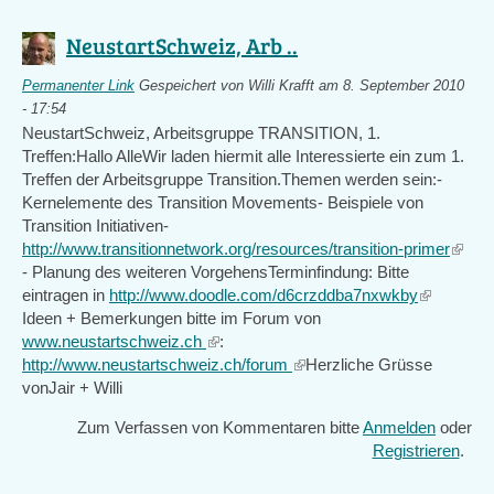
NeustartSchweiz, Arb ..
Permanenter Link
Gespeichert von
Willi Krafft
am 8. September 2010
- 17:54
NeustartSchweiz, Arbeitsgruppe TRANSITION, 1.
Treffen:Hallo AlleWir laden hiermit alle Interessierte ein zum 1.
Treffen der Arbeitsgruppe Transition.Themen werden sein:-
Kernelemente des Transition Movements- Beispiele von
Transition Initiativen-
http://www.transitionnetwork.org/resources/transition-primer
(link
- Planung des weiteren VorgehensTerminfindung: Bitte
is
eintragen in
http://www.doodle.com/d6crzddba7nxwkby
(link
extern
Ideen + Bemerkungen bitte im Forum von
is
www.neustartschweiz.ch
(link
:
external)
http://www.neustartschweiz.ch/forum
is
(link
Herzliche Grüsse
vonJair + Willi
external)
is
external)
Zum Verfassen von Kommentaren bitte
Anmelden
oder
Registrieren
.