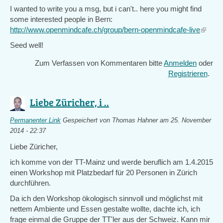
I wanted to write you a msg, but i can't.. here you might find
some interested people in Bern:
http://www.openmindcafe.ch/group/bern-openmindcafe-live
(link
is
Seed well!
externa
Zum Verfassen von Kommentaren bitte
Anmelden
oder
Registrieren
.
Liebe Züricher, i ..
Permanenter Link
Gespeichert von
Thomas Hahner
am 25. November
2014 - 22:37
Liebe Züricher,
ich komme von der TT-Mainz und werde beruflich am 1.4.2015
einen Workshop mit Platzbedarf für 20 Personen in Zürich
durchführen.
Da ich den Workshop ökologisch sinnvoll und möglichst mit
nettem Ambiente und Essen gestalte wollte, dachte ich, ich
frage einmal die Gruppe der TT'ler aus der Schweiz. Kann mir