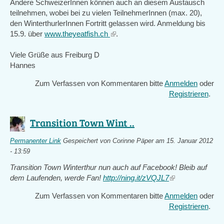
Andere SchweizerInnen können auch an diesem Austausch
teilnehmen, wobei bei zu vielen TeilnehmerInnen (max. 20),
den WinterthurlerInnen Fortritt gelassen wird. Anmeldung bis
15.9. über
www.theyeatfish.ch
(link
.
is
Viele Grüße aus Freiburg D
external)
Hannes
Zum Verfassen von Kommentaren bitte
Anmelden
oder
Registrieren
.
Transition Town Wint ..
Permanenter Link
Gespeichert von
Corinne Päper
am 15. Januar 2012
- 13:59
Transition Town Winterthur nun auch auf Facebook! Bleib auf
dem Laufenden, werde Fan!
http://ning.it/zVQJL7
(link
is
Zum Verfassen von Kommentaren bitte
Anmelden
oder
external)
Registrieren
.