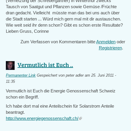
(Vernetzung der Schrebergärtner) in Winterthur zwecks
Tausch von Saatgut und Pflanzen sowie Gemüse /Früchte
dran gedacht. Vielleicht müsste man das bei uns auch über
die Stadt starten ... Würd mich gern mal mit dir austauschen.
Wie weit seid ihr denn schon? Gibt es schon erste Resultate?
Lieben Gruss, Corinne
Zum Verfassen von Kommentaren bitte
Anmelden
oder
Registrieren
.
Vermutlich ist Euch ..
Permanenter Link
Gespeichert von
peter adler
am 25. Juni 2011 -
11:35
Vermutlich ist Euch die Energie Genossenschaft Schweiz
schon ein Begriff.
Ich habe dort mal eine Anteilschein für Solarstrom Anteile
beantragt.
http://www.energiegenossenschaft.ch/
(link
is
external)