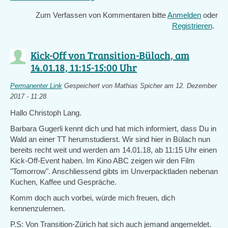
is
Zum Verfassen von Kommentaren bitte
Anmelden
oder
external)
Registrieren
.
Kick-Off von Transition-Bülach, am
14.01.18, 11:15-15:00 Uhr
Permanenter Link
Gespeichert von
Mathias Spicher
am 12. Dezember
2017 - 11:28
Hallo Christoph Lang.
Barbara Gugerli kennt dich und hat mich informiert, dass Du in
Wald an einer TT herumstudierst. Wir sind hier in Bülach nun
bereits recht weit und werden am 14.01.18, ab 11:15 Uhr einen
Kick-Off-Event haben. Im Kino ABC zeigen wir den Film
"Tomorrow". Anschliessend gibts im Unverpacktladen nebenan
Kuchen, Kaffee und Gespräche.
Komm doch auch vorbei, würde mich freuen, dich
kennenzulernen.
P.S: Von Transition-Zürich hat sich auch jemand angemeldet.