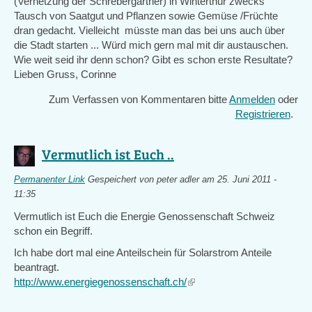
(Vernetzung der Schrebergärtner) in Winterthur zwecks
Tausch von Saatgut und Pflanzen sowie Gemüse /Früchte
dran gedacht. Vielleicht müsste man das bei uns auch über
die Stadt starten ... Würd mich gern mal mit dir austauschen.
Wie weit seid ihr denn schon? Gibt es schon erste Resultate?
Lieben Gruss, Corinne
Zum Verfassen von Kommentaren bitte
Anmelden
oder
Registrieren
.
Vermutlich ist Euch ..
Permanenter Link
Gespeichert von
peter adler
am 25. Juni 2011 -
11:35
Vermutlich ist Euch die Energie Genossenschaft Schweiz
schon ein Begriff.
Ich habe dort mal eine Anteilschein für Solarstrom Anteile
beantragt.
http://www.energiegenossenschaft.ch/
(link
is
external)