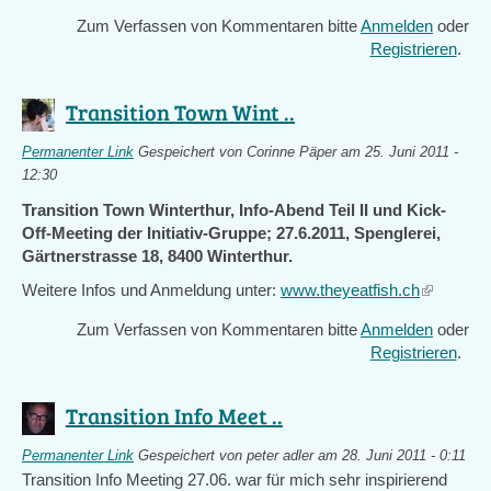
Zum Verfassen von Kommentaren bitte
Anmelden
oder
Registrieren
.
Transition Town Wint ..
Permanenter Link
Gespeichert von
Corinne Päper
am 25. Juni 2011 -
12:30
Transition Town Winterthur, Info-Abend Teil II und Kick-
Off-Meeting der Initiativ-Gruppe; 27.6.2011, Spenglerei,
Gärtnerstrasse 18, 8400 Winterthur.
Weitere Infos und Anmeldung unter:
www.theyeatfish.ch
(link
is
Zum Verfassen von Kommentaren bitte
Anmelden
oder
external)
Registrieren
.
Transition Info Meet ..
Permanenter Link
Gespeichert von
peter adler
am 28. Juni 2011 - 0:11
Transition Info Meeting 27.06. war für mich sehr inspirierend