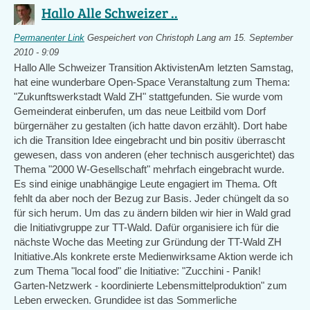
Hallo Alle Schweizer ..
Permanenter Link
Gespeichert von
Christoph Lang
am 15. September
2010 - 9:09
Hallo Alle Schweizer Transition AktivistenAm letzten Samstag,
hat eine wunderbare Open-Space Veranstaltung zum Thema:
"Zukunftswerkstadt Wald ZH" stattgefunden. Sie wurde vom
Gemeinderat einberufen, um das neue Leitbild vom Dorf
bürgernäher zu gestalten (ich hatte davon erzählt). Dort habe
ich die Transition Idee eingebracht und bin positiv überrascht
gewesen, dass von anderen (eher technisch ausgerichtet) das
Thema "2000 W-Gesellschaft" mehrfach eingebracht wurde.
Es sind einige unabhängige Leute engagiert im Thema. Oft
fehlt da aber noch der Bezug zur Basis. Jeder chüngelt da so
für sich herum. Um das zu ändern bilden wir hier in Wald grad
die Initiativgruppe zur TT-Wald. Dafür organisiere ich für die
nächste Woche das Meeting zur Gründung der TT-Wald ZH
Initiative.Als konkrete erste Medienwirksame Aktion werde ich
zum Thema "local food" die Initiative: "Zucchini - Panik!
Garten-Netzwerk - koordinierte Lebensmittelproduktion" zum
Leben erwecken. Grundidee ist das Sommerliche