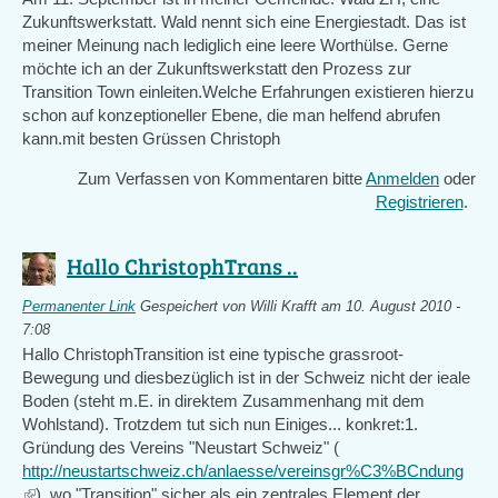
Zukunftswerkstatt. Wald nennt sich eine Energiestadt. Das ist
meiner Meinung nach lediglich eine leere Worthülse. Gerne
möchte ich an der Zukunftswerkstatt den Prozess zur
Transition Town einleiten.Welche Erfahrungen existieren hierzu
schon auf konzeptioneller Ebene, die man helfend abrufen
kann.mit besten Grüssen Christoph
Zum Verfassen von Kommentaren bitte
Anmelden
oder
Registrieren
.
Hallo ChristophTrans ..
Permanenter Link
Gespeichert von
Willi Krafft
am 10. August 2010 -
7:08
Hallo ChristophTransition ist eine typische grassroot-
Bewegung und diesbezüglich ist in der Schweiz nicht der ieale
Boden (steht m.E. in direktem Zusammenhang mit dem
Wohlstand). Trotzdem tut sich nun Einiges... konkret:1.
Gründung des Vereins "Neustart Schweiz" (
http://neustartschweiz.ch/anlaesse/vereinsgr%C3%BCndung
(link
), wo "Transition" sicher als ein zentrales Element der