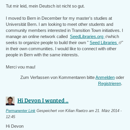
Tut mir leid, mein Deutsch ist nicht so gut.
I moved to Bern in December for my master's studies at
Universität Bern. I am looking to meet other students and
community members interested in Transition Town initiatives. I
manage an online network called
SeedLibraries.org
(link
which
seeks to organize people to build their own "
Seed Libraries
is
(link
"
in their own communities. I would like to connect with other
external)
is
people in Bern with the same interests.
extern
Merci vou mau!
Zum Verfassen von Kommentaren bitte
Anmelden
oder
Registrieren
.
Hi Devon I wanted ..
Permanenter Link
Gespeichert von
Kilian Raetzo
am 21. März 2014 -
12:45
Hi Devon