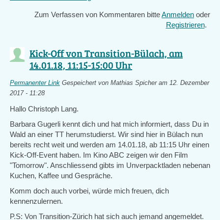
is
Zum Verfassen von Kommentaren bitte
Anmelden
oder
external)
Registrieren
.
Kick-Off von Transition-Bülach, am
14.01.18, 11:15-15:00 Uhr
Permanenter Link
Gespeichert von
Mathias Spicher
am 12. Dezember
2017 - 11:28
Hallo Christoph Lang.
Barbara Gugerli kennt dich und hat mich informiert, dass Du in
Wald an einer TT herumstudierst. Wir sind hier in Bülach nun
bereits recht weit und werden am 14.01.18, ab 11:15 Uhr einen
Kick-Off-Event haben. Im Kino ABC zeigen wir den Film
"Tomorrow". Anschliessend gibts im Unverpacktladen nebenan
Kuchen, Kaffee und Gespräche.
Komm doch auch vorbei, würde mich freuen, dich
kennenzulernen.
P.S: Von Transition-Zürich hat sich auch jemand angemeldet.