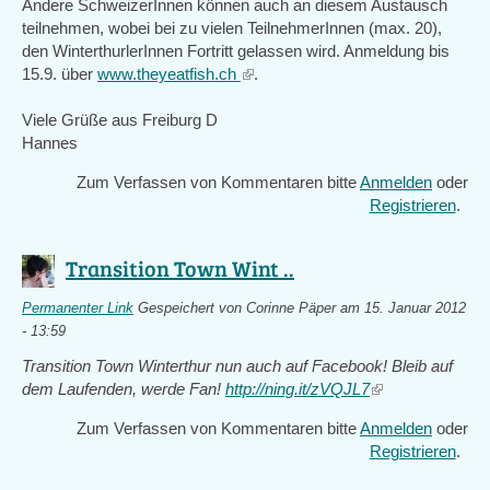
Andere SchweizerInnen können auch an diesem Austausch
teilnehmen, wobei bei zu vielen TeilnehmerInnen (max. 20),
den WinterthurlerInnen Fortritt gelassen wird. Anmeldung bis
15.9. über
www.theyeatfish.ch
(link
.
is
Viele Grüße aus Freiburg D
external)
Hannes
Zum Verfassen von Kommentaren bitte
Anmelden
oder
Registrieren
.
Transition Town Wint ..
Permanenter Link
Gespeichert von
Corinne Päper
am 15. Januar 2012
- 13:59
Transition Town Winterthur nun auch auf Facebook! Bleib auf
dem Laufenden, werde Fan!
http://ning.it/zVQJL7
(link
is
Zum Verfassen von Kommentaren bitte
Anmelden
oder
external)
Registrieren
.