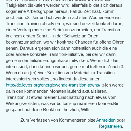
is
Tätigkeiten diskutiert werden wird; allenfalls bildet sich daraus
external)
sogar eine Arbeitsgruppe heraus. Fall du Zeit hast, komm'
doch auch.2. Jair und ich werden nächstes Wochenende ein
Transition-Training absolvieren; wir sind derzeit konkret daran,
einen Vortrag (oder eine Serie) auszuarbeiten, um Transition -
in einem ersten Schritt - in der Schweiz an Orten
bekanntzumachen, wo wir konkrete Chancen für offene Ohren
sehen. Daraus ergeben sich dann hoffentlich auch die eine
oder andere konkrete Transition-Initiative, bei der wir dann
gerne in der Initialisierungsphase mitwirken. Wenn dich das
interessiert, dann können wir uns gerne mal treffen in Zürich.3.
Wenn du an (m)einer Selektion von Material zu Transition
interessiert sein solltest, so findest du diese unter
http://de.lovos.org/energiewende-transition-towns/
(link
Ich werde
da in den kommenden Monaten laufend aktualisieren...
is
Transition ist etwas meiner Einschätzung nach etwas vom
external)
Wirkungsvollsten, was wir bottom-up realisieren können.Bin
gespannt auf deine Reaktion - herzlich, Willi
Zum Verfassen von Kommentaren bitte
Anmelden
oder
Registrieren
.