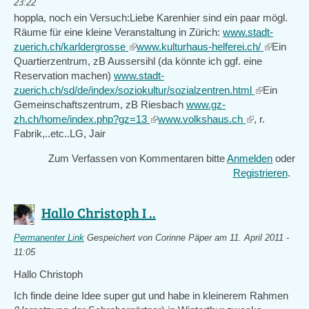
23:22
hoppla, noch ein Versuch:Liebe Karenhier sind ein paar mögl.
Räume für eine kleine Veranstaltung in Zürich:
www.stadt-
zuerich.ch/karldergrosse
(link
www.kulturhaus-helferei.ch/
(link
Ein
Quartierzentrum, zB Aussersihl (da könnte ich ggf. eine
is
is
Reservation machen)
www.stadt-
external)
external)
zuerich.ch/sd/de/index/soziokultur/sozialzentren.html
(link
Ein
Gemeinschaftszentrum, zB Riesbach
www.gz-
is
zh.ch/home/index.php?gz=13
(link
www.volkshaus.ch
(link
, r.
external)
Fabrik,..etc..LG, Jair
is
is
external)
external)
Zum Verfassen von Kommentaren bitte
Anmelden
oder
Registrieren
.
Hallo Christoph I ..
Permanenter Link
Gespeichert von
Corinne Päper
am 11. April 2011 -
11:05
Hallo Christoph
Ich finde deine Idee super gut und habe in kleinerem Rahmen