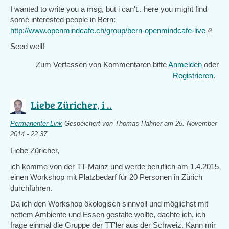
I wanted to write you a msg, but i can't.. here you might find
some interested people in Bern:
http://www.openmindcafe.ch/group/bern-openmindcafe-live
(link
is
Seed well!
externa
Zum Verfassen von Kommentaren bitte
Anmelden
oder
Registrieren
.
Liebe Züricher, i ..
Permanenter Link
Gespeichert von
Thomas Hahner
am 25. November
2014 - 22:37
Liebe Züricher,
ich komme von der TT-Mainz und werde beruflich am 1.4.2015
einen Workshop mit Platzbedarf für 20 Personen in Zürich
durchführen.
Da ich den Workshop ökologisch sinnvoll und möglichst mit
nettem Ambiente und Essen gestalte wollte, dachte ich, ich
frage einmal die Gruppe der TT'ler aus der Schweiz. Kann mir