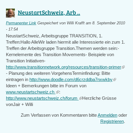
NeustartSchweiz, Arb ..
Permanenter Link
Gespeichert von
Willi Krafft
am 8. September 2010
- 17:54
NeustartSchweiz, Arbeitsgruppe TRANSITION, 1.
Treffen:Hallo AlleWir laden hiermit alle Interessierte ein zum 1.
Treffen der Arbeitsgruppe Transition.Themen werden sein:-
Kernelemente des Transition Movements- Beispiele von
Transition Initiativen-
http://www.transitionnetwork.org/resources/transition-primer
(link
- Planung des weiteren VorgehensTerminfindung: Bitte
is
eintragen in
http://www.doodle.com/d6crzddba7nxwkby
(link
extern
Ideen + Bemerkungen bitte im Forum von
is
www.neustartschweiz.ch
(link
:
external)
http://www.neustartschweiz.ch/forum
is
(link
Herzliche Grüsse
vonJair + Willi
external)
is
external)
Zum Verfassen von Kommentaren bitte
Anmelden
oder
Registrieren
.