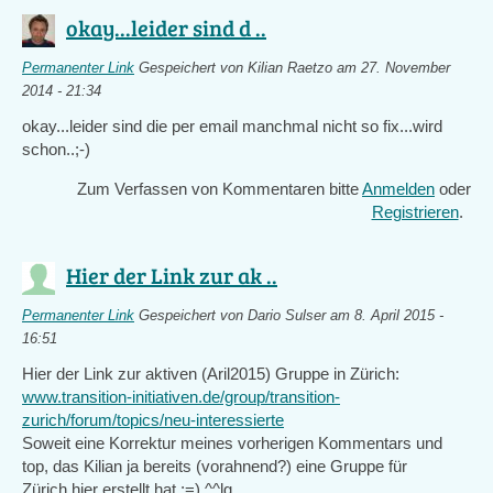
okay...leider sind d ..
Permanenter Link
Gespeichert von
Kilian Raetzo
am 27. November
2014 - 21:34
okay...leider sind die per email manchmal nicht so fix...wird
schon..;-)
Zum Verfassen von Kommentaren bitte
Anmelden
oder
Registrieren
.
Hier der Link zur ak ..
Permanenter Link
Gespeichert von
Dario Sulser
am 8. April 2015 -
16:51
Hier der Link zur aktiven (Aril2015) Gruppe in Zürich:
www.transition-initiativen.de/group/transition-
zurich/forum/topics/neu-interessierte
Soweit eine Korrektur meines vorherigen Kommentars und
top, das Kilian ja bereits (vorahnend?) eine Gruppe für
Zürich hier erstellt hat ;=) ^^lg