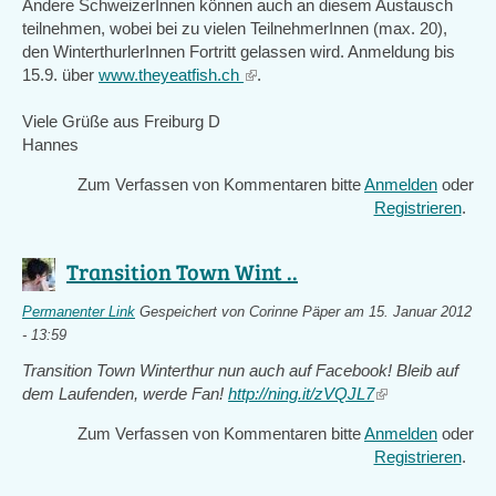
Andere SchweizerInnen können auch an diesem Austausch
teilnehmen, wobei bei zu vielen TeilnehmerInnen (max. 20),
den WinterthurlerInnen Fortritt gelassen wird. Anmeldung bis
15.9. über
www.theyeatfish.ch
(link
.
is
Viele Grüße aus Freiburg D
external)
Hannes
Zum Verfassen von Kommentaren bitte
Anmelden
oder
Registrieren
.
Transition Town Wint ..
Permanenter Link
Gespeichert von
Corinne Päper
am 15. Januar 2012
- 13:59
Transition Town Winterthur nun auch auf Facebook! Bleib auf
dem Laufenden, werde Fan!
http://ning.it/zVQJL7
(link
is
Zum Verfassen von Kommentaren bitte
Anmelden
oder
external)
Registrieren
.