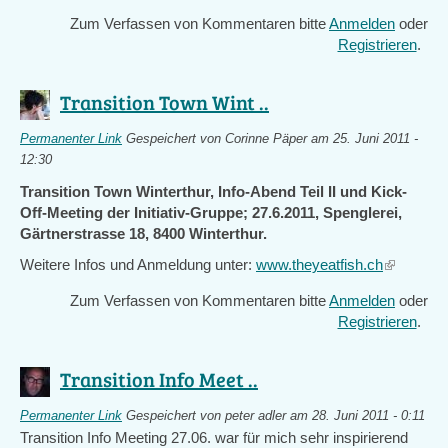
Zum Verfassen von Kommentaren bitte
Anmelden
oder
Registrieren
.
Transition Town Wint ..
Permanenter Link
Gespeichert von
Corinne Päper
am 25. Juni 2011 -
12:30
Transition Town Winterthur, Info-Abend Teil II und Kick-
Off-Meeting der Initiativ-Gruppe; 27.6.2011, Spenglerei,
Gärtnerstrasse 18, 8400 Winterthur.
Weitere Infos und Anmeldung unter:
www.theyeatfish.ch
(link
is
Zum Verfassen von Kommentaren bitte
Anmelden
oder
external)
Registrieren
.
Transition Info Meet ..
Permanenter Link
Gespeichert von
peter adler
am 28. Juni 2011 - 0:11
Transition Info Meeting 27.06. war für mich sehr inspirierend