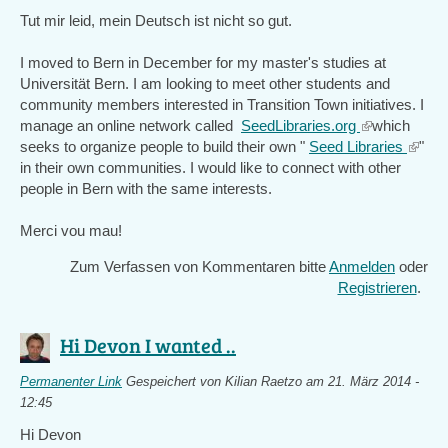
Tut mir leid, mein Deutsch ist nicht so gut.
I moved to Bern in December for my master's studies at
Universität Bern. I am looking to meet other students and
community members interested in Transition Town initiatives. I
manage an online network called
SeedLibraries.org
(link
which
seeks to organize people to build their own "
Seed Libraries
is
(link
"
in their own communities. I would like to connect with other
external)
is
people in Bern with the same interests.
extern
Merci vou mau!
Zum Verfassen von Kommentaren bitte
Anmelden
oder
Registrieren
.
Hi Devon I wanted ..
Permanenter Link
Gespeichert von
Kilian Raetzo
am 21. März 2014 -
12:45
Hi Devon