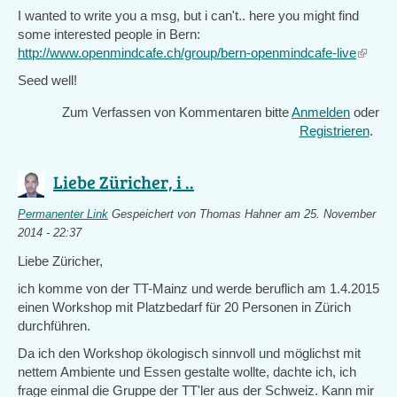
I wanted to write you a msg, but i can't.. here you might find
some interested people in Bern:
http://www.openmindcafe.ch/group/bern-openmindcafe-live
(link
is
Seed well!
externa
Zum Verfassen von Kommentaren bitte
Anmelden
oder
Registrieren
.
Liebe Züricher, i ..
Permanenter Link
Gespeichert von
Thomas Hahner
am 25. November
2014 - 22:37
Liebe Züricher,
ich komme von der TT-Mainz und werde beruflich am 1.4.2015
einen Workshop mit Platzbedarf für 20 Personen in Zürich
durchführen.
Da ich den Workshop ökologisch sinnvoll und möglichst mit
nettem Ambiente und Essen gestalte wollte, dachte ich, ich
frage einmal die Gruppe der TT'ler aus der Schweiz. Kann mir