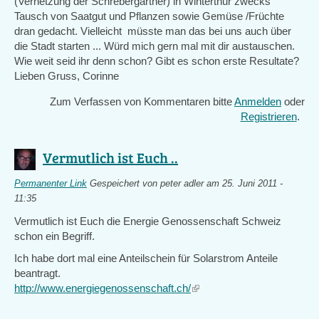
(Vernetzung der Schrebergärtner) in Winterthur zwecks
Tausch von Saatgut und Pflanzen sowie Gemüse /Früchte
dran gedacht. Vielleicht müsste man das bei uns auch über
die Stadt starten ... Würd mich gern mal mit dir austauschen.
Wie weit seid ihr denn schon? Gibt es schon erste Resultate?
Lieben Gruss, Corinne
Zum Verfassen von Kommentaren bitte
Anmelden
oder
Registrieren
.
Vermutlich ist Euch ..
Permanenter Link
Gespeichert von
peter adler
am 25. Juni 2011 -
11:35
Vermutlich ist Euch die Energie Genossenschaft Schweiz
schon ein Begriff.
Ich habe dort mal eine Anteilschein für Solarstrom Anteile
beantragt.
http://www.energiegenossenschaft.ch/
(link
is
external)