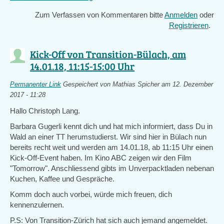
is
Zum Verfassen von Kommentaren bitte
Anmelden
oder
external)
Registrieren
.
Kick-Off von Transition-Bülach, am
14.01.18, 11:15-15:00 Uhr
Permanenter Link
Gespeichert von
Mathias Spicher
am 12. Dezember
2017 - 11:28
Hallo Christoph Lang.
Barbara Gugerli kennt dich und hat mich informiert, dass Du in
Wald an einer TT herumstudierst. Wir sind hier in Bülach nun
bereits recht weit und werden am 14.01.18, ab 11:15 Uhr einen
Kick-Off-Event haben. Im Kino ABC zeigen wir den Film
"Tomorrow". Anschliessend gibts im Unverpacktladen nebenan
Kuchen, Kaffee und Gespräche.
Komm doch auch vorbei, würde mich freuen, dich
kennenzulernen.
P.S: Von Transition-Zürich hat sich auch jemand angemeldet.