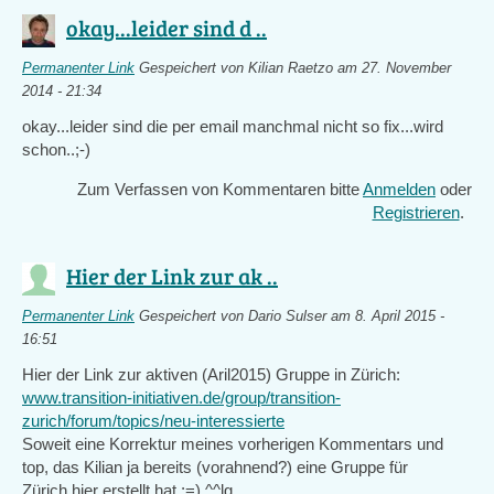
okay...leider sind d ..
Permanenter Link
Gespeichert von
Kilian Raetzo
am 27. November
2014 - 21:34
okay...leider sind die per email manchmal nicht so fix...wird
schon..;-)
Zum Verfassen von Kommentaren bitte
Anmelden
oder
Registrieren
.
Hier der Link zur ak ..
Permanenter Link
Gespeichert von
Dario Sulser
am 8. April 2015 -
16:51
Hier der Link zur aktiven (Aril2015) Gruppe in Zürich:
www.transition-initiativen.de/group/transition-
zurich/forum/topics/neu-interessierte
Soweit eine Korrektur meines vorherigen Kommentars und
top, das Kilian ja bereits (vorahnend?) eine Gruppe für
Zürich hier erstellt hat ;=) ^^lg