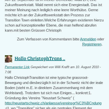
Zukunftswerkstatt. Wald nennt sich eine Energiestadt. Das ist
meiner Meinung nach lediglich eine leere Worthülse. Gerne
möchte ich an der Zukunftswerkstatt den Prozess zur
Transition Town einleiten.Welche Erfahrungen existieren hierzu
schon auf konzeptioneller Ebene, die man helfend abrufen
kann.mit besten Grüssen Christoph
Zum Verfassen von Kommentaren bitte
Anmelden
oder
Registrieren
.
Hallo ChristophTrans ..
Permanenter Link
Gespeichert von
Willi Krafft
am 10. August 2010 -
7:08
Hallo ChristophTransition ist eine typische grassroot-
Bewegung und diesbezüglich ist in der Schweiz nicht der ieale
Boden (steht m.E. in direktem Zusammenhang mit dem
Wohlstand). Trotzdem tut sich nun Einiges... konkret:1.
Gründung des Vereins "Neustart Schweiz" (
http://neustartschweiz.ch/anlaesse/vereinsgr%C3%BCndung
(link
), wo "Transition" sicher als ein zentrales Element der