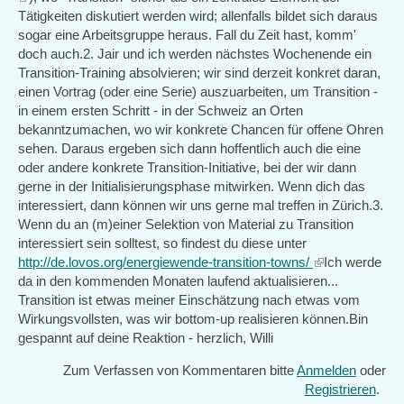
is
Tätigkeiten diskutiert werden wird; allenfalls bildet sich daraus
external)
sogar eine Arbeitsgruppe heraus. Fall du Zeit hast, komm'
doch auch.2. Jair und ich werden nächstes Wochenende ein
Transition-Training absolvieren; wir sind derzeit konkret daran,
einen Vortrag (oder eine Serie) auszuarbeiten, um Transition -
in einem ersten Schritt - in der Schweiz an Orten
bekanntzumachen, wo wir konkrete Chancen für offene Ohren
sehen. Daraus ergeben sich dann hoffentlich auch die eine
oder andere konkrete Transition-Initiative, bei der wir dann
gerne in der Initialisierungsphase mitwirken. Wenn dich das
interessiert, dann können wir uns gerne mal treffen in Zürich.3.
Wenn du an (m)einer Selektion von Material zu Transition
interessiert sein solltest, so findest du diese unter
http://de.lovos.org/energiewende-transition-towns/
(link
Ich werde
da in den kommenden Monaten laufend aktualisieren...
is
Transition ist etwas meiner Einschätzung nach etwas vom
external)
Wirkungsvollsten, was wir bottom-up realisieren können.Bin
gespannt auf deine Reaktion - herzlich, Willi
Zum Verfassen von Kommentaren bitte
Anmelden
oder
Registrieren
.