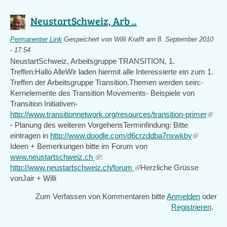
NeustartSchweiz, Arb ..
Permanenter Link
Gespeichert von
Willi Krafft
am 8. September 2010
- 17:54
NeustartSchweiz, Arbeitsgruppe TRANSITION, 1.
Treffen:Hallo AlleWir laden hiermit alle Interessierte ein zum 1.
Treffen der Arbeitsgruppe Transition.Themen werden sein:-
Kernelemente des Transition Movements- Beispiele von
Transition Initiativen-
http://www.transitionnetwork.org/resources/transition-primer
(link
- Planung des weiteren VorgehensTerminfindung: Bitte
is
eintragen in
http://www.doodle.com/d6crzddba7nxwkby
(link
extern
Ideen + Bemerkungen bitte im Forum von
is
www.neustartschweiz.ch
(link
:
external)
http://www.neustartschweiz.ch/forum
is
(link
Herzliche Grüsse
vonJair + Willi
external)
is
external)
Zum Verfassen von Kommentaren bitte
Anmelden
oder
Registrieren
.