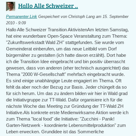
Hallo Alle Schweizer ..
Permanenter Link
Gespeichert von
Christoph Lang
am 15. September
2010 - 9:09
Hallo Alle Schweizer Transition AktivistenAm letzten Samstag,
hat eine wunderbare Open-Space Veranstaltung zum Thema:
"Zukunftswerkstadt Wald ZH" stattgefunden. Sie wurde vom
Gemeinderat einberufen, um das neue Leitbild vom Dorf
bürgernäher zu gestalten (ich hatte davon erzählt). Dort habe
ich die Transition Idee eingebracht und bin positiv überrascht
gewesen, dass von anderen (eher technisch ausgerichtet) das
Thema "2000 W-Gesellschaft" mehrfach eingebracht wurde.
Es sind einige unabhängige Leute engagiert im Thema. Oft
fehlt da aber noch der Bezug zur Basis. Jeder chüngelt da so
für sich herum. Um das zu ändern bilden wir hier in Wald grad
die Initiativgruppe zur TT-Wald. Dafür organisiere ich für die
nächste Woche das Meeting zur Gründung der TT-Wald ZH
Initiative.Als konkrete erste Medienwirksame Aktion werde ich
zum Thema "local food" die Initiative: "Zucchini - Panik!
Garten-Netzwerk - koordinierte Lebensmittelproduktion" zum
Leben erwecken. Grundidee ist das Sommerliche