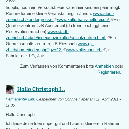
23:22
hoppla, noch ein Versuch:Liebe Karenhier sind ein paar mögl.
Räume für eine kleine Veranstaltung in Zürich:
www.stadt-
zuerich.ch/karldergrosse
(link
www.kulturhaus-helferei.ch/
(link
Ein
Quartierzentrum, zB Aussersihl (da könnte ich ggf. eine
is
is
Reservation machen)
www.stadt-
external)
external)
zuerich.ch/sd/de/index/soziokultur/sozialzentren.html
(link
Ein
Gemeinschaftszentrum, zB Riesbach
www.gz-
is
zh.ch/home/index.php?gz=13
(link
www.volkshaus.ch
(link
, r.
external)
Fabrik,..etc..LG, Jair
is
is
external)
external)
Zum Verfassen von Kommentaren bitte
Anmelden
oder
Registrieren
.
Hallo Christoph I ..
Permanenter Link
Gespeichert von
Corinne Päper
am 11. April 2011 -
11:05
Hallo Christoph
Ich finde deine Idee super gut und habe in kleinerem Rahmen