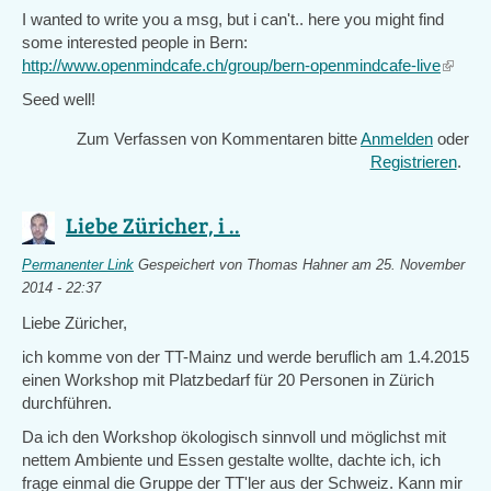
I wanted to write you a msg, but i can't.. here you might find
some interested people in Bern:
http://www.openmindcafe.ch/group/bern-openmindcafe-live
(link
is
Seed well!
externa
Zum Verfassen von Kommentaren bitte
Anmelden
oder
Registrieren
.
Liebe Züricher, i ..
Permanenter Link
Gespeichert von
Thomas Hahner
am 25. November
2014 - 22:37
Liebe Züricher,
ich komme von der TT-Mainz und werde beruflich am 1.4.2015
einen Workshop mit Platzbedarf für 20 Personen in Zürich
durchführen.
Da ich den Workshop ökologisch sinnvoll und möglichst mit
nettem Ambiente und Essen gestalte wollte, dachte ich, ich
frage einmal die Gruppe der TT'ler aus der Schweiz. Kann mir