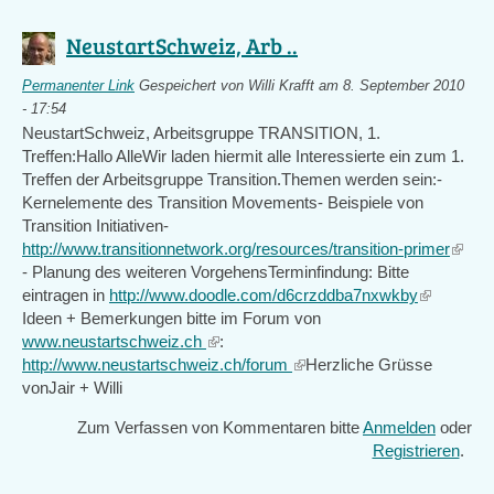
NeustartSchweiz, Arb ..
Permanenter Link
Gespeichert von
Willi Krafft
am 8. September 2010
- 17:54
NeustartSchweiz, Arbeitsgruppe TRANSITION, 1.
Treffen:Hallo AlleWir laden hiermit alle Interessierte ein zum 1.
Treffen der Arbeitsgruppe Transition.Themen werden sein:-
Kernelemente des Transition Movements- Beispiele von
Transition Initiativen-
http://www.transitionnetwork.org/resources/transition-primer
(link
- Planung des weiteren VorgehensTerminfindung: Bitte
is
eintragen in
http://www.doodle.com/d6crzddba7nxwkby
(link
extern
Ideen + Bemerkungen bitte im Forum von
is
www.neustartschweiz.ch
(link
:
external)
http://www.neustartschweiz.ch/forum
is
(link
Herzliche Grüsse
vonJair + Willi
external)
is
external)
Zum Verfassen von Kommentaren bitte
Anmelden
oder
Registrieren
.