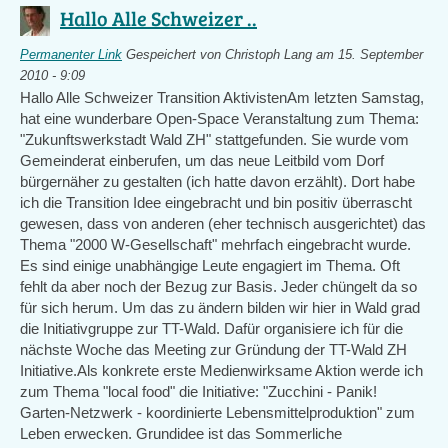
Hallo Alle Schweizer ..
Permanenter Link
Gespeichert von
Christoph Lang
am 15. September
2010 - 9:09
Hallo Alle Schweizer Transition AktivistenAm letzten Samstag,
hat eine wunderbare Open-Space Veranstaltung zum Thema:
"Zukunftswerkstadt Wald ZH" stattgefunden. Sie wurde vom
Gemeinderat einberufen, um das neue Leitbild vom Dorf
bürgernäher zu gestalten (ich hatte davon erzählt). Dort habe
ich die Transition Idee eingebracht und bin positiv überrascht
gewesen, dass von anderen (eher technisch ausgerichtet) das
Thema "2000 W-Gesellschaft" mehrfach eingebracht wurde.
Es sind einige unabhängige Leute engagiert im Thema. Oft
fehlt da aber noch der Bezug zur Basis. Jeder chüngelt da so
für sich herum. Um das zu ändern bilden wir hier in Wald grad
die Initiativgruppe zur TT-Wald. Dafür organisiere ich für die
nächste Woche das Meeting zur Gründung der TT-Wald ZH
Initiative.Als konkrete erste Medienwirksame Aktion werde ich
zum Thema "local food" die Initiative: "Zucchini - Panik!
Garten-Netzwerk - koordinierte Lebensmittelproduktion" zum
Leben erwecken. Grundidee ist das Sommerliche