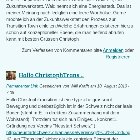
Zukunftswerkstatt. Wald nennt sich eine Energiestadt. Das ist
meiner Meinung nach lediglich eine leere Worthülse. Gerne
möchte ich an der Zukunftswerkstatt den Prozess zur
Transition Town einleiten.Welche Erfahrungen existieren hierzu
schon auf konzeptioneller Ebene, die man helfend abrufen
kann.mit besten Grüssen Christoph
Zum Verfassen von Kommentaren bitte
Anmelden
oder
Registrieren
.
Hallo ChristophTrans ..
Permanenter Link
Gespeichert von
Willi Krafft
am 10. August 2010 -
7:08
Hallo ChristophTransition ist eine typische grassroot-
Bewegung und diesbezüglich ist in der Schweiz nicht der ieale
Boden (steht m.E. in direktem Zusammenhang mit dem
Wohlstand). Trotzdem tut sich nun Einiges... konkret:1.
Gründung des Vereins "Neustart Schweiz" (
http://neustartschweiz.ch/anlaesse/vereinsgr%C3%BCndung
(link
), wo "Transition" sicher als ein zentrales Element der