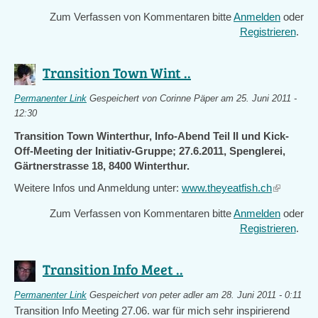
Zum Verfassen von Kommentaren bitte
Anmelden
oder
Registrieren
.
Transition Town Wint ..
Permanenter Link
Gespeichert von
Corinne Päper
am 25. Juni 2011 -
12:30
Transition Town Winterthur, Info-Abend Teil II und Kick-
Off-Meeting der Initiativ-Gruppe; 27.6.2011, Spenglerei,
Gärtnerstrasse 18, 8400 Winterthur.
Weitere Infos und Anmeldung unter:
www.theyeatfish.ch
(link
is
Zum Verfassen von Kommentaren bitte
Anmelden
oder
external)
Registrieren
.
Transition Info Meet ..
Permanenter Link
Gespeichert von
peter adler
am 28. Juni 2011 - 0:11
Transition Info Meeting 27.06. war für mich sehr inspirierend