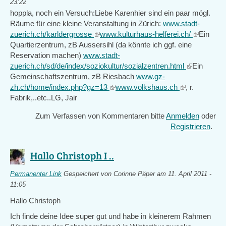
23:22
hoppla, noch ein Versuch:Liebe Karenhier sind ein paar mögl.
Räume für eine kleine Veranstaltung in Zürich:
www.stadt-
zuerich.ch/karldergrosse
(link
www.kulturhaus-helferei.ch/
(link
Ein
Quartierzentrum, zB Aussersihl (da könnte ich ggf. eine
is
is
Reservation machen)
www.stadt-
external)
external)
zuerich.ch/sd/de/index/soziokultur/sozialzentren.html
(link
Ein
Gemeinschaftszentrum, zB Riesbach
www.gz-
is
zh.ch/home/index.php?gz=13
(link
www.volkshaus.ch
(link
, r.
external)
Fabrik,..etc..LG, Jair
is
is
external)
external)
Zum Verfassen von Kommentaren bitte
Anmelden
oder
Registrieren
.
Hallo Christoph I ..
Permanenter Link
Gespeichert von
Corinne Päper
am 11. April 2011 -
11:05
Hallo Christoph
Ich finde deine Idee super gut und habe in kleinerem Rahmen