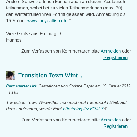
Andere SchweizerInnen können auch an diesem Austausch
teilnehmen, wobei bei zu vielen TeilnehmerInnen (max. 20),
den WinterthurlerInnen Fortritt gelassen wird. Anmeldung bis
15.9. über
www.theyeatfish.ch
(link
.
is
Viele Grüße aus Freiburg D
external)
Hannes
Zum Verfassen von Kommentaren bitte
Anmelden
oder
Registrieren
.
Transition Town Wint ..
Permanenter Link
Gespeichert von
Corinne Päper
am 15. Januar 2012
- 13:59
Transition Town Winterthur nun auch auf Facebook! Bleib auf
dem Laufenden, werde Fan!
http://ning.it/zVQJL7
(link
is
Zum Verfassen von Kommentaren bitte
Anmelden
oder
external)
Registrieren
.