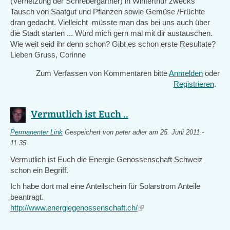
(Vernetzung der Schrebergärtner) in Winterthur zwecks
Tausch von Saatgut und Pflanzen sowie Gemüse /Früchte
dran gedacht. Vielleicht müsste man das bei uns auch über
die Stadt starten ... Würd mich gern mal mit dir austauschen.
Wie weit seid ihr denn schon? Gibt es schon erste Resultate?
Lieben Gruss, Corinne
Zum Verfassen von Kommentaren bitte
Anmelden
oder
Registrieren
.
Vermutlich ist Euch ..
Permanenter Link
Gespeichert von
peter adler
am 25. Juni 2011 -
11:35
Vermutlich ist Euch die Energie Genossenschaft Schweiz
schon ein Begriff.
Ich habe dort mal eine Anteilschein für Solarstrom Anteile
beantragt.
http://www.energiegenossenschaft.ch/
(link
is
external)