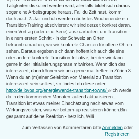
is
Tätigkeiten diskutiert werden wird; allenfalls bildet sich daraus
external)
sogar eine Arbeitsgruppe heraus. Fall du Zeit hast, komm'
doch auch.2. Jair und ich werden nächstes Wochenende ein
Transition-Training absolvieren; wir sind derzeit konkret daran,
einen Vortrag (oder eine Serie) auszuarbeiten, um Transition -
in einem ersten Schritt - in der Schweiz an Orten
bekanntzumachen, wo wir konkrete Chancen für offene Ohren
sehen. Daraus ergeben sich dann hoffentlich auch die eine
oder andere konkrete Transition-Initiative, bei der wir dann
gerne in der Initialisierungsphase mitwirken. Wenn dich das
interessiert, dann können wir uns gerne mal treffen in Zürich.3.
Wenn du an (m)einer Selektion von Material zu Transition
interessiert sein solltest, so findest du diese unter
http://de.lovos.org/energiewende-transition-towns/
(link
Ich werde
da in den kommenden Monaten laufend aktualisieren...
is
Transition ist etwas meiner Einschätzung nach etwas vom
external)
Wirkungsvollsten, was wir bottom-up realisieren können.Bin
gespannt auf deine Reaktion - herzlich, Willi
Zum Verfassen von Kommentaren bitte
Anmelden
oder
Registrieren
.