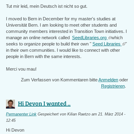
Tut mir leid, mein Deutsch ist nicht so gut.
I moved to Bern in December for my master's studies at
Universität Bern. I am looking to meet other students and
community members interested in Transition Town initiatives. I
manage an online network called
SeedLibraries.org
(link
which
seeks to organize people to build their own "
Seed Libraries
is
(link
"
in their own communities. I would like to connect with other
external)
is
people in Bern with the same interests.
extern
Merci vou mau!
Zum Verfassen von Kommentaren bitte
Anmelden
oder
Registrieren
.
Hi Devon I wanted ..
Permanenter Link
Gespeichert von
Kilian Raetzo
am 21. März 2014 -
12:45
Hi Devon