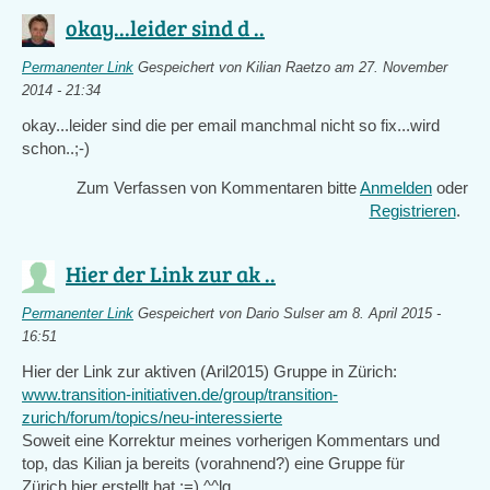
okay...leider sind d ..
Permanenter Link
Gespeichert von
Kilian Raetzo
am 27. November
2014 - 21:34
okay...leider sind die per email manchmal nicht so fix...wird
schon..;-)
Zum Verfassen von Kommentaren bitte
Anmelden
oder
Registrieren
.
Hier der Link zur ak ..
Permanenter Link
Gespeichert von
Dario Sulser
am 8. April 2015 -
16:51
Hier der Link zur aktiven (Aril2015) Gruppe in Zürich:
www.transition-initiativen.de/group/transition-
zurich/forum/topics/neu-interessierte
Soweit eine Korrektur meines vorherigen Kommentars und
top, das Kilian ja bereits (vorahnend?) eine Gruppe für
Zürich hier erstellt hat ;=) ^^lg