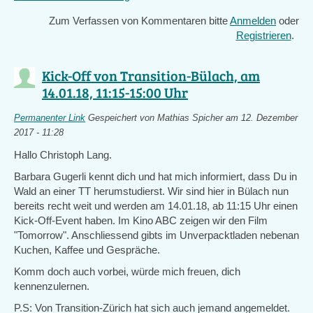
is
Zum Verfassen von Kommentaren bitte
Anmelden
oder
external)
Registrieren
.
Kick-Off von Transition-Bülach, am
14.01.18, 11:15-15:00 Uhr
Permanenter Link
Gespeichert von
Mathias Spicher
am 12. Dezember
2017 - 11:28
Hallo Christoph Lang.
Barbara Gugerli kennt dich und hat mich informiert, dass Du in
Wald an einer TT herumstudierst. Wir sind hier in Bülach nun
bereits recht weit und werden am 14.01.18, ab 11:15 Uhr einen
Kick-Off-Event haben. Im Kino ABC zeigen wir den Film
"Tomorrow". Anschliessend gibts im Unverpacktladen nebenan
Kuchen, Kaffee und Gespräche.
Komm doch auch vorbei, würde mich freuen, dich
kennenzulernen.
P.S: Von Transition-Zürich hat sich auch jemand angemeldet.