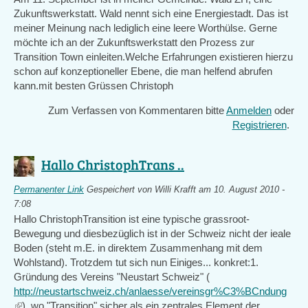
Zukunftswerkstatt. Wald nennt sich eine Energiestadt. Das ist
meiner Meinung nach lediglich eine leere Worthülse. Gerne
möchte ich an der Zukunftswerkstatt den Prozess zur
Transition Town einleiten.Welche Erfahrungen existieren hierzu
schon auf konzeptioneller Ebene, die man helfend abrufen
kann.mit besten Grüssen Christoph
Zum Verfassen von Kommentaren bitte
Anmelden
oder
Registrieren
.
Hallo ChristophTrans ..
Permanenter Link
Gespeichert von
Willi Krafft
am 10. August 2010 -
7:08
Hallo ChristophTransition ist eine typische grassroot-
Bewegung und diesbezüglich ist in der Schweiz nicht der ieale
Boden (steht m.E. in direktem Zusammenhang mit dem
Wohlstand). Trotzdem tut sich nun Einiges... konkret:1.
Gründung des Vereins "Neustart Schweiz" (
http://neustartschweiz.ch/anlaesse/vereinsgr%C3%BCndung
(link
), wo "Transition" sicher als ein zentrales Element der