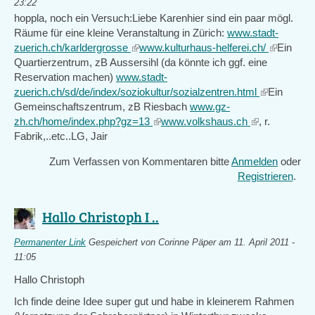
23:22
hoppla, noch ein Versuch:Liebe Karenhier sind ein paar mögl.
Räume für eine kleine Veranstaltung in Zürich:
www.stadt-
zuerich.ch/karldergrosse
(link
www.kulturhaus-helferei.ch/
(link
Ein
Quartierzentrum, zB Aussersihl (da könnte ich ggf. eine
is
is
Reservation machen)
www.stadt-
external)
external)
zuerich.ch/sd/de/index/soziokultur/sozialzentren.html
(link
Ein
Gemeinschaftszentrum, zB Riesbach
www.gz-
is
zh.ch/home/index.php?gz=13
(link
www.volkshaus.ch
(link
, r.
external)
Fabrik,..etc..LG, Jair
is
is
external)
external)
Zum Verfassen von Kommentaren bitte
Anmelden
oder
Registrieren
.
Hallo Christoph I ..
Permanenter Link
Gespeichert von
Corinne Päper
am 11. April 2011 -
11:05
Hallo Christoph
Ich finde deine Idee super gut und habe in kleinerem Rahmen