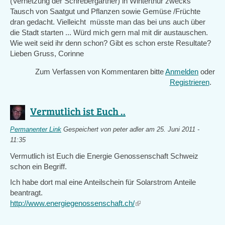
(Vernetzung der Schrebergärtner) in Winterthur zwecks
Tausch von Saatgut und Pflanzen sowie Gemüse /Früchte
dran gedacht. Vielleicht müsste man das bei uns auch über
die Stadt starten ... Würd mich gern mal mit dir austauschen.
Wie weit seid ihr denn schon? Gibt es schon erste Resultate?
Lieben Gruss, Corinne
Zum Verfassen von Kommentaren bitte
Anmelden
oder
Registrieren
.
Vermutlich ist Euch ..
Permanenter Link
Gespeichert von
peter adler
am 25. Juni 2011 -
11:35
Vermutlich ist Euch die Energie Genossenschaft Schweiz
schon ein Begriff.
Ich habe dort mal eine Anteilschein für Solarstrom Anteile
beantragt.
http://www.energiegenossenschaft.ch/
(link
is
external)