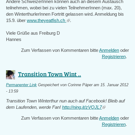
Andere SchweizerInnen können auch an diesem Austausch
teilnehmen, wobei bei zu vielen TeilnehmerInnen (max. 20),
den WinterthurlerInnen Fortritt gelassen wird. Anmeldung bis
15.9. über
www.theyeatfish.ch
(link
.
is
Viele Grüße aus Freiburg D
external)
Hannes
Zum Verfassen von Kommentaren bitte
Anmelden
oder
Registrieren
.
Transition Town Wint ..
Permanenter Link
Gespeichert von
Corinne Päper
am 15. Januar 2012
- 13:59
Transition Town Winterthur nun auch auf Facebook! Bleib auf
dem Laufenden, werde Fan!
http://ning.it/zVQJL7
(link
is
Zum Verfassen von Kommentaren bitte
Anmelden
oder
external)
Registrieren
.