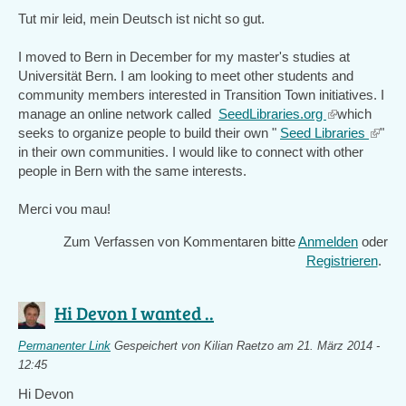
Tut mir leid, mein Deutsch ist nicht so gut.
I moved to Bern in December for my master's studies at
Universität Bern. I am looking to meet other students and
community members interested in Transition Town initiatives. I
manage an online network called
SeedLibraries.org
(link
which
seeks to organize people to build their own "
Seed Libraries
is
(link
"
in their own communities. I would like to connect with other
external)
is
people in Bern with the same interests.
extern
Merci vou mau!
Zum Verfassen von Kommentaren bitte
Anmelden
oder
Registrieren
.
Hi Devon I wanted ..
Permanenter Link
Gespeichert von
Kilian Raetzo
am 21. März 2014 -
12:45
Hi Devon