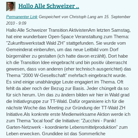
Hallo Alle Schweizer ..
Permanenter Link
Gespeichert von
Christoph Lang
am 15. September
2010 - 9:09
Hallo Alle Schweizer Transition AktivistenAm letzten Samstag,
hat eine wunderbare Open-Space Veranstaltung zum Thema:
"Zukunftswerkstadt Wald ZH" stattgefunden. Sie wurde vom
Gemeinderat einberufen, um das neue Leitbild vom Dorf
bürgernäher zu gestalten (ich hatte davon erzählt). Dort habe
ich die Transition Idee eingebracht und bin positiv überrascht
gewesen, dass von anderen (eher technisch ausgerichtet) das
Thema "2000 W-Gesellschaft" mehrfach eingebracht wurde.
Es sind einige unabhängige Leute engagiert im Thema. Oft
fehlt da aber noch der Bezug zur Basis. Jeder chüngelt da so
für sich herum. Um das zu ändern bilden wir hier in Wald grad
die Initiativgruppe zur TT-Wald. Dafür organisiere ich für die
nächste Woche das Meeting zur Gründung der TT-Wald ZH
Initiative.Als konkrete erste Medienwirksame Aktion werde ich
zum Thema "local food" die Initiative: "Zucchini - Panik!
Garten-Netzwerk - koordinierte Lebensmittelproduktion" zum
Leben erwecken. Grundidee ist das Sommerliche