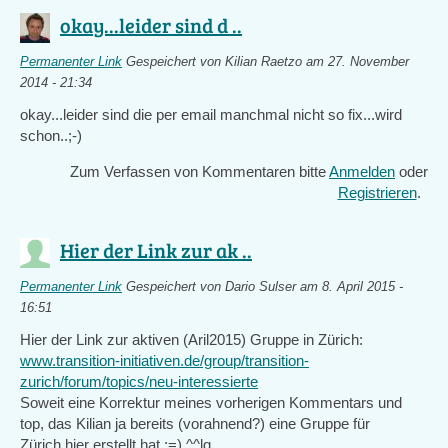
okay...leider sind d ..
Permanenter Link
Gespeichert von
Kilian Raetzo
am 27. November
2014 - 21:34
okay...leider sind die per email manchmal nicht so fix...wird
schon..;-)
Zum Verfassen von Kommentaren bitte
Anmelden
oder
Registrieren
.
Hier der Link zur ak ..
Permanenter Link
Gespeichert von
Dario Sulser
am 8. April 2015 -
16:51
Hier der Link zur aktiven (Aril2015) Gruppe in Zürich:
www.transition-initiativen.de/group/transition-
zurich/forum/topics/neu-interessierte
Soweit eine Korrektur meines vorherigen Kommentars und
top, das Kilian ja bereits (vorahnend?) eine Gruppe für
Zürich hier erstellt hat ;=) ^^lg