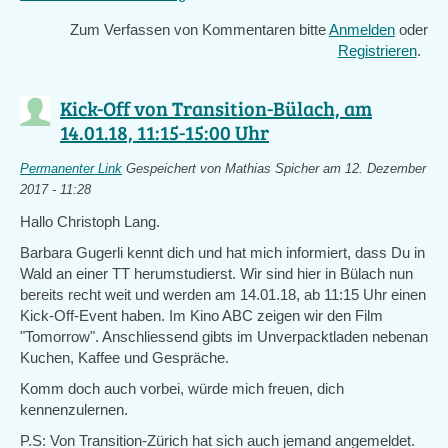
is
Zum Verfassen von Kommentaren bitte
Anmelden
oder
external)
Registrieren
.
Kick-Off von Transition-Bülach, am
14.01.18, 11:15-15:00 Uhr
Permanenter Link
Gespeichert von
Mathias Spicher
am 12. Dezember
2017 - 11:28
Hallo Christoph Lang.
Barbara Gugerli kennt dich und hat mich informiert, dass Du in
Wald an einer TT herumstudierst. Wir sind hier in Bülach nun
bereits recht weit und werden am 14.01.18, ab 11:15 Uhr einen
Kick-Off-Event haben. Im Kino ABC zeigen wir den Film
"Tomorrow". Anschliessend gibts im Unverpacktladen nebenan
Kuchen, Kaffee und Gespräche.
Komm doch auch vorbei, würde mich freuen, dich
kennenzulernen.
P.S: Von Transition-Zürich hat sich auch jemand angemeldet.