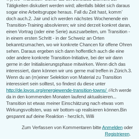
is
Tätigkeiten diskutiert werden wird; allenfalls bildet sich daraus
external)
sogar eine Arbeitsgruppe heraus. Fall du Zeit hast, komm'
doch auch.2. Jair und ich werden nächstes Wochenende ein
Transition-Training absolvieren; wir sind derzeit konkret daran,
einen Vortrag (oder eine Serie) auszuarbeiten, um Transition -
in einem ersten Schritt - in der Schweiz an Orten
bekanntzumachen, wo wir konkrete Chancen für offene Ohren
sehen. Daraus ergeben sich dann hoffentlich auch die eine
oder andere konkrete Transition-Initiative, bei der wir dann
gerne in der Initialisierungsphase mitwirken. Wenn dich das
interessiert, dann können wir uns gerne mal treffen in Zürich.3.
Wenn du an (m)einer Selektion von Material zu Transition
interessiert sein solltest, so findest du diese unter
http://de.lovos.org/energiewende-transition-towns/
(link
Ich werde
da in den kommenden Monaten laufend aktualisieren...
is
Transition ist etwas meiner Einschätzung nach etwas vom
external)
Wirkungsvollsten, was wir bottom-up realisieren können.Bin
gespannt auf deine Reaktion - herzlich, Willi
Zum Verfassen von Kommentaren bitte
Anmelden
oder
Registrieren
.