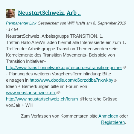
NeustartSchweiz, Arb ..
Permanenter Link
Gespeichert von
Willi Krafft
am 8. September 2010
- 17:54
NeustartSchweiz, Arbeitsgruppe TRANSITION, 1.
Treffen:Hallo AlleWir laden hiermit alle Interessierte ein zum 1.
Treffen der Arbeitsgruppe Transition.Themen werden sein:-
Kernelemente des Transition Movements- Beispiele von
Transition Initiativen-
http://www.transitionnetwork.org/resources/transition-primer
(link
- Planung des weiteren VorgehensTerminfindung: Bitte
is
eintragen in
http://www.doodle.com/d6crzddba7nxwkby
(link
extern
Ideen + Bemerkungen bitte im Forum von
is
www.neustartschweiz.ch
(link
:
external)
http://www.neustartschweiz.ch/forum
is
(link
Herzliche Grüsse
vonJair + Willi
external)
is
external)
Zum Verfassen von Kommentaren bitte
Anmelden
oder
Registrieren
.