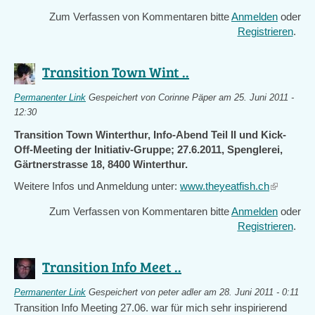
Zum Verfassen von Kommentaren bitte
Anmelden
oder
Registrieren
.
Transition Town Wint ..
Permanenter Link
Gespeichert von
Corinne Päper
am 25. Juni 2011 -
12:30
Transition Town Winterthur, Info-Abend Teil II und Kick-
Off-Meeting der Initiativ-Gruppe; 27.6.2011, Spenglerei,
Gärtnerstrasse 18, 8400 Winterthur.
Weitere Infos und Anmeldung unter:
www.theyeatfish.ch
(link
is
Zum Verfassen von Kommentaren bitte
Anmelden
oder
external)
Registrieren
.
Transition Info Meet ..
Permanenter Link
Gespeichert von
peter adler
am 28. Juni 2011 - 0:11
Transition Info Meeting 27.06. war für mich sehr inspirierend