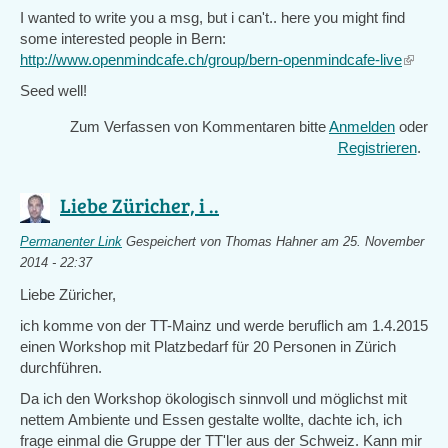
I wanted to write you a msg, but i can't.. here you might find
some interested people in Bern:
http://www.openmindcafe.ch/group/bern-openmindcafe-live
(link
is
Seed well!
externa
Zum Verfassen von Kommentaren bitte
Anmelden
oder
Registrieren
.
Liebe Züricher, i ..
Permanenter Link
Gespeichert von
Thomas Hahner
am 25. November
2014 - 22:37
Liebe Züricher,
ich komme von der TT-Mainz und werde beruflich am 1.4.2015
einen Workshop mit Platzbedarf für 20 Personen in Zürich
durchführen.
Da ich den Workshop ökologisch sinnvoll und möglichst mit
nettem Ambiente und Essen gestalte wollte, dachte ich, ich
frage einmal die Gruppe der TT'ler aus der Schweiz. Kann mir