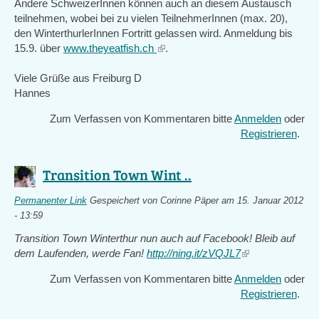
Andere SchweizerInnen können auch an diesem Austausch
teilnehmen, wobei bei zu vielen TeilnehmerInnen (max. 20),
den WinterthurlerInnen Fortritt gelassen wird. Anmeldung bis
15.9. über
www.theyeatfish.ch
(link
.
is
Viele Grüße aus Freiburg D
external)
Hannes
Zum Verfassen von Kommentaren bitte
Anmelden
oder
Registrieren
.
Transition Town Wint ..
Permanenter Link
Gespeichert von
Corinne Päper
am 15. Januar 2012
- 13:59
Transition Town Winterthur nun auch auf Facebook! Bleib auf
dem Laufenden, werde Fan!
http://ning.it/zVQJL7
(link
is
Zum Verfassen von Kommentaren bitte
Anmelden
oder
external)
Registrieren
.