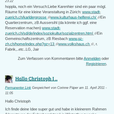
23:22
hoppla, noch ein Versuch:Liebe Karenhier sind ein paar mögl.
Räume für eine kleine Veranstaltung in Zürich:
www.stadt-
zuerich.ch/karldergrosse
(link
www.kulturhaus-helferei.ch/
(link
Ein
Quartierzentrum, zB Aussersihl (da könnte ich ggf. eine
is
is
Reservation machen)
www.stadt-
external)
external)
zuerich.ch/sd/de/index/soziokultur/sozialzentren.html
(link
Ein
Gemeinschaftszentrum, zB Riesbach
www.gz-
is
zh.ch/home/index.php?gz=13
(link
www.volkshaus.ch
(link
, r.
external)
Fabrik,..etc..LG, Jair
is
is
external)
external)
Zum Verfassen von Kommentaren bitte
Anmelden
oder
Registrieren
.
Hallo Christoph I ..
Permanenter Link
Gespeichert von
Corinne Päper
am 11. April 2011 -
11:05
Hallo Christoph
Ich finde deine Idee super gut und habe in kleinerem Rahmen