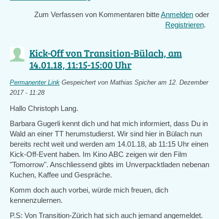
is
Zum Verfassen von Kommentaren bitte
Anmelden
oder
external)
Registrieren
.
Kick-Off von Transition-Bülach, am
14.01.18, 11:15-15:00 Uhr
Permanenter Link
Gespeichert von
Mathias Spicher
am 12. Dezember
2017 - 11:28
Hallo Christoph Lang.
Barbara Gugerli kennt dich und hat mich informiert, dass Du in
Wald an einer TT herumstudierst. Wir sind hier in Bülach nun
bereits recht weit und werden am 14.01.18, ab 11:15 Uhr einen
Kick-Off-Event haben. Im Kino ABC zeigen wir den Film
"Tomorrow". Anschliessend gibts im Unverpacktladen nebenan
Kuchen, Kaffee und Gespräche.
Komm doch auch vorbei, würde mich freuen, dich
kennenzulernen.
P.S: Von Transition-Zürich hat sich auch jemand angemeldet.