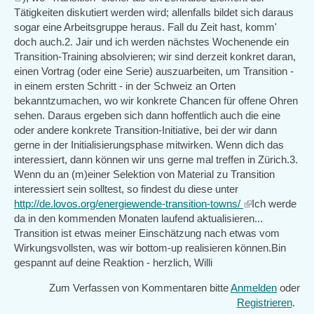
is
Tätigkeiten diskutiert werden wird; allenfalls bildet sich daraus
external)
sogar eine Arbeitsgruppe heraus. Fall du Zeit hast, komm'
doch auch.2. Jair und ich werden nächstes Wochenende ein
Transition-Training absolvieren; wir sind derzeit konkret daran,
einen Vortrag (oder eine Serie) auszuarbeiten, um Transition -
in einem ersten Schritt - in der Schweiz an Orten
bekanntzumachen, wo wir konkrete Chancen für offene Ohren
sehen. Daraus ergeben sich dann hoffentlich auch die eine
oder andere konkrete Transition-Initiative, bei der wir dann
gerne in der Initialisierungsphase mitwirken. Wenn dich das
interessiert, dann können wir uns gerne mal treffen in Zürich.3.
Wenn du an (m)einer Selektion von Material zu Transition
interessiert sein solltest, so findest du diese unter
http://de.lovos.org/energiewende-transition-towns/
(link
Ich werde
da in den kommenden Monaten laufend aktualisieren...
is
Transition ist etwas meiner Einschätzung nach etwas vom
external)
Wirkungsvollsten, was wir bottom-up realisieren können.Bin
gespannt auf deine Reaktion - herzlich, Willi
Zum Verfassen von Kommentaren bitte
Anmelden
oder
Registrieren
.