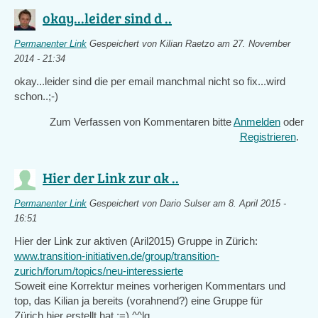
okay...leider sind d ..
Permanenter Link
Gespeichert von
Kilian Raetzo
am 27. November
2014 - 21:34
okay...leider sind die per email manchmal nicht so fix...wird
schon..;-)
Zum Verfassen von Kommentaren bitte
Anmelden
oder
Registrieren
.
Hier der Link zur ak ..
Permanenter Link
Gespeichert von
Dario Sulser
am 8. April 2015 -
16:51
Hier der Link zur aktiven (Aril2015) Gruppe in Zürich:
www.transition-initiativen.de/group/transition-
zurich/forum/topics/neu-interessierte
Soweit eine Korrektur meines vorherigen Kommentars und
top, das Kilian ja bereits (vorahnend?) eine Gruppe für
Zürich hier erstellt hat ;=) ^^lg