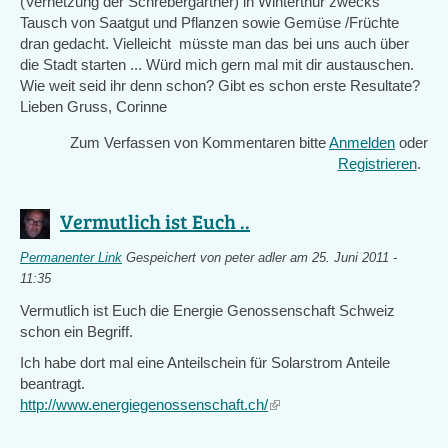
(Vernetzung der Schrebergärtner) in Winterthur zwecks
Tausch von Saatgut und Pflanzen sowie Gemüse /Früchte
dran gedacht. Vielleicht müsste man das bei uns auch über
die Stadt starten ... Würd mich gern mal mit dir austauschen.
Wie weit seid ihr denn schon? Gibt es schon erste Resultate?
Lieben Gruss, Corinne
Zum Verfassen von Kommentaren bitte
Anmelden
oder
Registrieren
.
Vermutlich ist Euch ..
Permanenter Link
Gespeichert von
peter adler
am 25. Juni 2011 -
11:35
Vermutlich ist Euch die Energie Genossenschaft Schweiz
schon ein Begriff.
Ich habe dort mal eine Anteilschein für Solarstrom Anteile
beantragt.
http://www.energiegenossenschaft.ch/
(link
is
external)