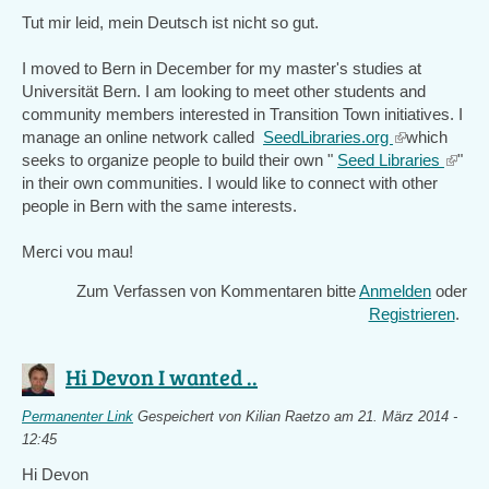
Tut mir leid, mein Deutsch ist nicht so gut.
I moved to Bern in December for my master's studies at
Universität Bern. I am looking to meet other students and
community members interested in Transition Town initiatives. I
manage an online network called
SeedLibraries.org
(link
which
seeks to organize people to build their own "
Seed Libraries
is
(link
"
in their own communities. I would like to connect with other
external)
is
people in Bern with the same interests.
extern
Merci vou mau!
Zum Verfassen von Kommentaren bitte
Anmelden
oder
Registrieren
.
Hi Devon I wanted ..
Permanenter Link
Gespeichert von
Kilian Raetzo
am 21. März 2014 -
12:45
Hi Devon