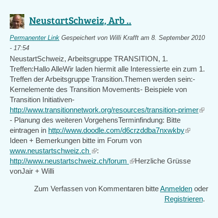
NeustartSchweiz, Arb ..
Permanenter Link
Gespeichert von
Willi Krafft
am 8. September 2010
- 17:54
NeustartSchweiz, Arbeitsgruppe TRANSITION, 1.
Treffen:Hallo AlleWir laden hiermit alle Interessierte ein zum 1.
Treffen der Arbeitsgruppe Transition.Themen werden sein:-
Kernelemente des Transition Movements- Beispiele von
Transition Initiativen-
http://www.transitionnetwork.org/resources/transition-primer
(link
- Planung des weiteren VorgehensTerminfindung: Bitte
is
eintragen in
http://www.doodle.com/d6crzddba7nxwkby
(link
extern
Ideen + Bemerkungen bitte im Forum von
is
www.neustartschweiz.ch
(link
:
external)
http://www.neustartschweiz.ch/forum
is
(link
Herzliche Grüsse
vonJair + Willi
external)
is
external)
Zum Verfassen von Kommentaren bitte
Anmelden
oder
Registrieren
.