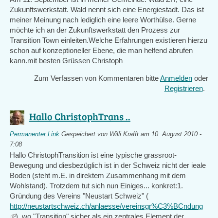
Zukunftswerkstatt. Wald nennt sich eine Energiestadt. Das ist
meiner Meinung nach lediglich eine leere Worthülse. Gerne
möchte ich an der Zukunftswerkstatt den Prozess zur
Transition Town einleiten.Welche Erfahrungen existieren hierzu
schon auf konzeptioneller Ebene, die man helfend abrufen
kann.mit besten Grüssen Christoph
Zum Verfassen von Kommentaren bitte
Anmelden
oder
Registrieren
.
Hallo ChristophTrans ..
Permanenter Link
Gespeichert von
Willi Krafft
am 10. August 2010 -
7:08
Hallo ChristophTransition ist eine typische grassroot-
Bewegung und diesbezüglich ist in der Schweiz nicht der ieale
Boden (steht m.E. in direktem Zusammenhang mit dem
Wohlstand). Trotzdem tut sich nun Einiges... konkret:1.
Gründung des Vereins "Neustart Schweiz" (
http://neustartschweiz.ch/anlaesse/vereinsgr%C3%BCndung
(link
), wo "Transition" sicher als ein zentrales Element der