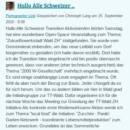
Hallo Alle Schweizer ..
Permanenter Link
Gespeichert von
Christoph Lang
am 15. September
2010 - 9:09
Hallo Alle Schweizer Transition AktivistenAm letzten Samstag,
hat eine wunderbare Open-Space Veranstaltung zum Thema:
"Zukunftswerkstadt Wald ZH" stattgefunden. Sie wurde vom
Gemeinderat einberufen, um das neue Leitbild vom Dorf
bürgernäher zu gestalten (ich hatte davon erzählt). Dort habe
ich die Transition Idee eingebracht und bin positiv überrascht
gewesen, dass von anderen (eher technisch ausgerichtet) das
Thema "2000 W-Gesellschaft" mehrfach eingebracht wurde.
Es sind einige unabhängige Leute engagiert im Thema. Oft
fehlt da aber noch der Bezug zur Basis. Jeder chüngelt da so
für sich herum. Um das zu ändern bilden wir hier in Wald grad
die Initiativgruppe zur TT-Wald. Dafür organisiere ich für die
nächste Woche das Meeting zur Gründung der TT-Wald ZH
Initiative.Als konkrete erste Medienwirksame Aktion werde ich
zum Thema "local food" die Initiative: "Zucchini - Panik!
Garten-Netzwerk - koordinierte Lebensmittelproduktion" zum
Leben erwecken. Grundidee ist das Sommerliche