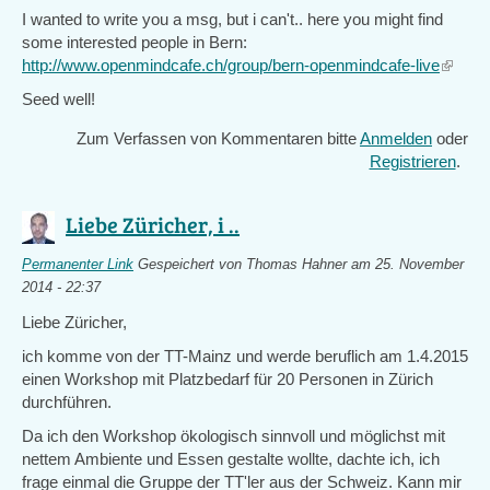
I wanted to write you a msg, but i can't.. here you might find
some interested people in Bern:
http://www.openmindcafe.ch/group/bern-openmindcafe-live
(link
is
Seed well!
externa
Zum Verfassen von Kommentaren bitte
Anmelden
oder
Registrieren
.
Liebe Züricher, i ..
Permanenter Link
Gespeichert von
Thomas Hahner
am 25. November
2014 - 22:37
Liebe Züricher,
ich komme von der TT-Mainz und werde beruflich am 1.4.2015
einen Workshop mit Platzbedarf für 20 Personen in Zürich
durchführen.
Da ich den Workshop ökologisch sinnvoll und möglichst mit
nettem Ambiente und Essen gestalte wollte, dachte ich, ich
frage einmal die Gruppe der TT'ler aus der Schweiz. Kann mir