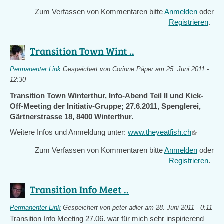
Zum Verfassen von Kommentaren bitte
Anmelden
oder
Registrieren
.
Transition Town Wint ..
Permanenter Link
Gespeichert von
Corinne Päper
am 25. Juni 2011 -
12:30
Transition Town Winterthur, Info-Abend Teil II und Kick-
Off-Meeting der Initiativ-Gruppe; 27.6.2011, Spenglerei,
Gärtnerstrasse 18, 8400 Winterthur.
Weitere Infos und Anmeldung unter:
www.theyeatfish.ch
(link
is
Zum Verfassen von Kommentaren bitte
Anmelden
oder
external)
Registrieren
.
Transition Info Meet ..
Permanenter Link
Gespeichert von
peter adler
am 28. Juni 2011 - 0:11
Transition Info Meeting 27.06. war für mich sehr inspirierend