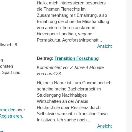
Hallo, mich interessieren besonders
die Themen Tierrechte im
Zusammenhang mit Ernährung, also
Ernährung die ohne die Misshandlung
von anderen Tieren auskommt:
bioveganer Landbau, vegane
Permakultur, Agroforstwirtschaft...
twoch, 9.
Ansicht
Beitrag:
Transition Forschung
en
ächsten
Kommentiert vor
2 Jahre 4 Monate
, Spaß und
von Lara123
Hi, mein Name ist Lara Conrad und ich
schreibe meine Bachelorarbeit im
Studiengang Nachhaltiges
Wirtschaften an der Analus
Hochschule über Resilienz durch
nmelden
oder
Selbstwirksamkeit in Transition Town
Registrieren
.
Initiativen. Ich suche noch...
Ansicht
ur