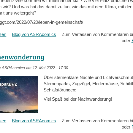
r leben? Wie kommen wir miteinander klar? Wie viel Platz brauchen wi
 wir? Und was hat das damit zu tun, wie das mit dem Klima, mit der 
mit uns weitergeht?
loggt.com/2022/07/20/leben-in-gemeinschaft/
esen
über
Blog von ASRAcomics
Zum Verfassen von Kommentaren bi
Leben
oder
in
gemeinschaft
nenwanderung
n
ASRAcomics
am 12. Mai 2022 - 17:30
Über sternenklare Nächte und Lichtverschmut
Sternenparks, Zugvögel, Fledermäuse, Schild
Schlafstörungen:
Viel Spaß bei der Nachtwanderung!
esen
über
Blog von ASRAcomics
Zum Verfassen von Kommentaren bi
Sternenwanderung
oder