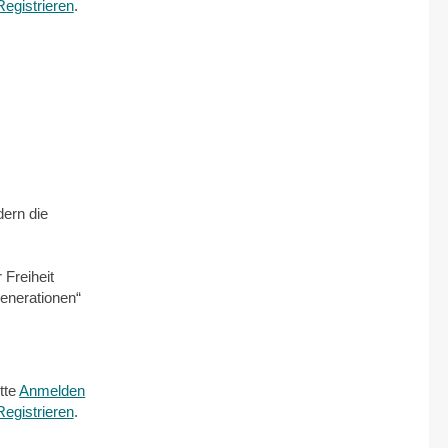
Registrieren
.
dern die
Freiheit
Generationen“
tte
Anmelden
Registrieren
.