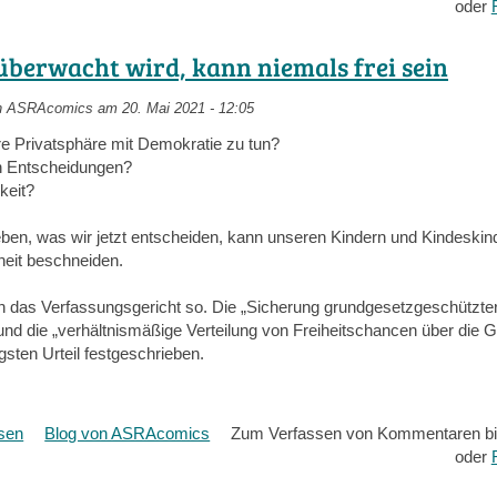
Bienen
oder
wesensgemäß,
artgerecht,
überwacht wird, kann niemals frei sein
naturnah
n
ASRAcomics
am 20. Mai 2021 - 12:05
e Privatsphäre mit Demokratie zu tun?
n Entscheidungen?
keit?
leben, was wir jetzt entscheiden, kann unseren Kindern und Kindeskin
heit beschneiden.
h das Verfassungsgericht so. Die „Sicherung grundgesetzgeschützter 
 und die „verhältnismäßige Verteilung von Freiheitschancen über die 
sten Urteil festgeschrieben.
esen
über
Blog von ASRAcomics
Zum Verfassen von Kommentaren bi
Wer
oder
überwacht