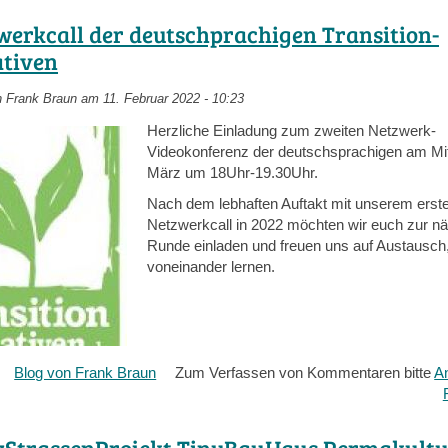
werkcall der deutschprachigen Transition-
ativen
n
Frank Braun
am 11. Februar 2022 - 10:23
Herzliche Einladung zum zweiten Netzwerk-
Videokonferenz der deutschsprachigen am Mit
März um 18Uhr-19.30Uhr.
Nach dem lebhaften Auftakt mit unserem erst
Netzwerkcall in 2022 möchten wir euch zur n
Runde einladen und freuen uns auf Austausch
voneinander lernen.
über
Blog von Frank Braun
Zum Verfassen von Kommentaren bitte
A
Netzwerkcall
der
deutschprachigen
zStrassenProjekt TinyBauHaus Permakult