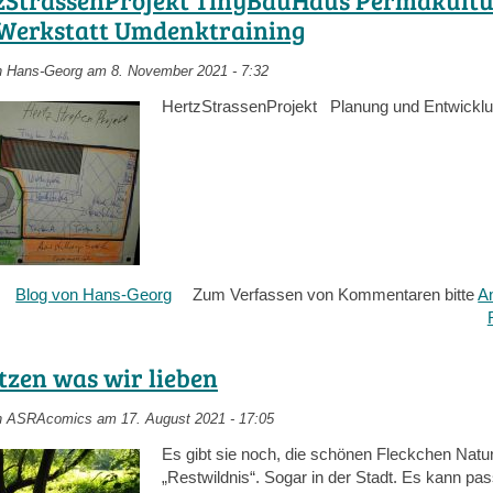
Transition-
Werkstatt Umdenktraining
Initiativen
n
Hans-Georg
am 8. November 2021 - 7:32
HertzStrassenProjekt Planung und Entwickl
über
Blog von Hans-Georg
Zum Verfassen von Kommentaren bitte
A
HertzStrassenProjekt
TinyBauHaus
Permakultur
tzen was wir lieben
LernWerkstatt
Umdenktraining
n
ASRAcomics
am 17. August 2021 - 17:05
Es gibt sie noch, die schönen Fleckchen Natur
„Restwildnis“. Sogar in der Stadt. Es kann pa