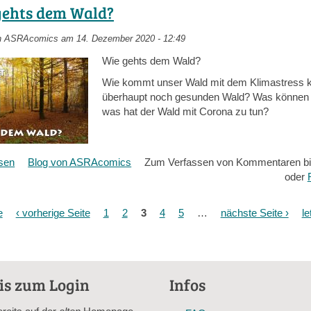
wird,
gehts dem Wald?
kann
niemals
n
ASRAcomics
am 14. Dezember 2020 - 12:49
frei
Wie gehts dem Wald?
sein
Wie kommt unser Wald mit dem Klimastress k
überhaupt noch gesunden Wald? Was können 
was hat der Wald mit Corona zu tun?
esen
über
Blog von ASRAcomics
Zum Verfassen von Kommentaren bi
Wie
oder
gehts
dem
e
‹ vorherige Seite
1
2
3
4
5
…
nächste Seite ›
le
Wald?
is zum Login
Infos