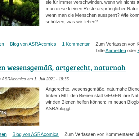
sie für immer verschwinden, wenn wir nichts 
man diese kleinen Reste ursprünglicher Natur 
wenn man die Menschen aussperrt? Wie könn
schützen, was wir lieben?
en
über
Blog von ASRAcomics
1 Kommentar
Zum Verfassen von 
Schützen
bitte
Anmelden
oder
was
wir
en wesensgemäß, artgerecht, naturnah
lieben
n
ASRAcomics
am 1. Juli 2021 - 18:35
Artgerechte, wesensgemäße, naturnahe Biene
Imkern MIT den Bienen statt GEGEN ihre Natu
wir den Bienen helfen können: im neuen Blogb
ASRAbloggt.
esen
über
Blog von ASRAcomics
Zum Verfassen von Kommentaren bi