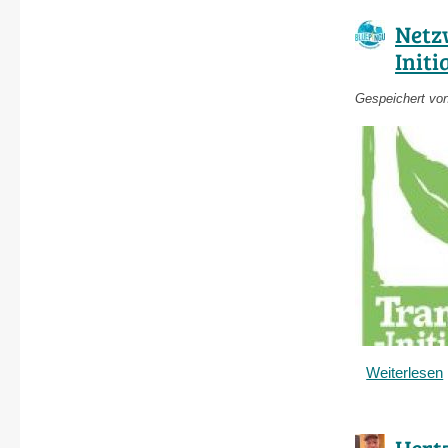
Netz
Initi
Gespeichert vo
Weiterlesen
Hert