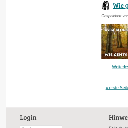
Wie 
Gespeichert vo
Weiterl
« erste Seit
Seiten
Login
Hinwe