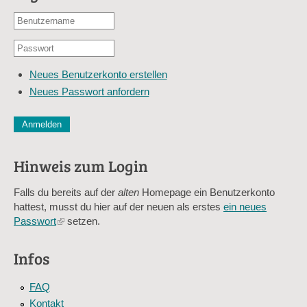
Benutzername
oder
Passwort
E-
*
Mail-
Neues Benutzerkonto erstellen
Adresse
Neues Passwort anfordern
*
CAPTCHA
Diese Sicherheitsfrage überprüft, ob Sie ein menschlicher Besu
verhindert automatisches Spamming.
Hinweis zum Login
Sag mir nicht, wie viele Sternlein stehen
Falls du bereits auf der
alten
Homepage ein Benutzerkonto
hattest, musst du hier auf der neuen als erstes
ein neues
Passwort
(link
setzen.
is
external)
Infos
FAQ
Kontakt