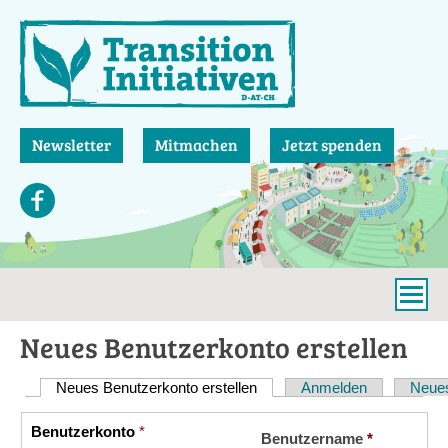
Direkt
zum
Inhalt
Newsletter
Mitmachen
Jetzt spenden
Neues Benutzerkonto erstellen
Neues Benutzerkonto erstellen
(aktiver Reiter)
Anmelden
Neues
Haupt-
Reiter
Benutzerkonto
*
Vertikale
Benutzername
*