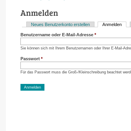
Anmelden
Neues Benutzerkonto erstellen
Anmelden
(akti
Haupt-
Benutzername oder E-Mail-Adresse
*
Reiter
Sie können sich mit Ihrem Benutzernamen oder Ihrer E-Mail-Adr
Passwort
*
Für das Passwort muss die Groß-/Kleinschreibung beachtet werd
CAPTCHA
Diese Sicherheitsfrage überprüft, ob Sie ein menschlich
verhindert automatisches Spamming.
Sag mir nicht, wie viele Sternlein stehen