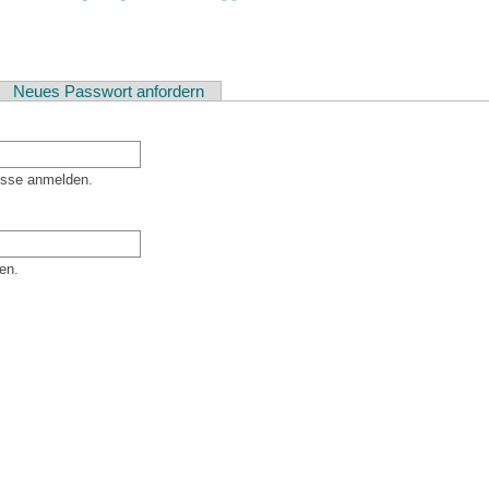
ver Reiter)
Neues Passwort anfordern
esse anmelden.
en.
er Besucher sind und