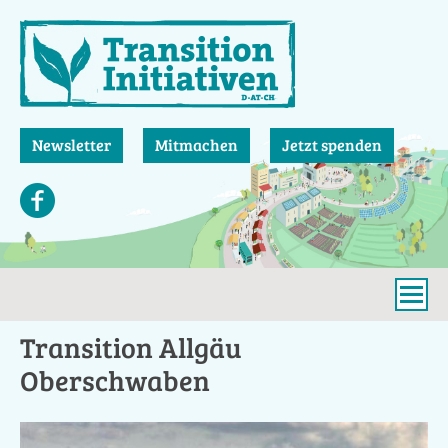
Direkt
zum
Inhalt
Newsletter
Mitmachen
Jetzt spenden
Transition Allgäu
Oberschwaben