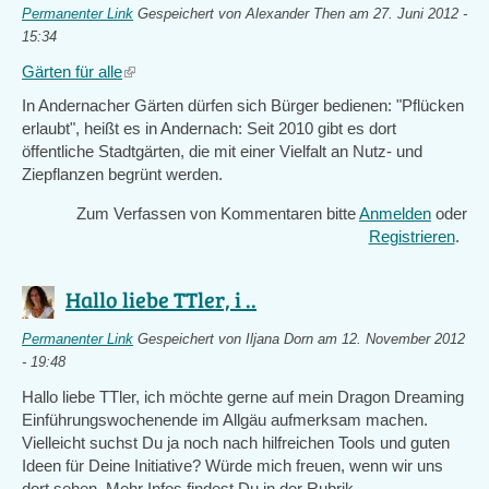
Permanenter Link
Gespeichert von
Alexander Then
am 27. Juni 2012 -
15:34
Gärten für alle
(link
is
In Andernacher Gärten dürfen sich Bürger bedienen:
"Pflücken
external)
erlaubt", heißt es in Andernach: Seit 2010 gibt es dort
öffentliche Stadtgärten, die mit einer Vielfalt an Nutz- und
Ziepflanzen begrünt werden.
Zum Verfassen von Kommentaren bitte
Anmelden
oder
Registrieren
.
Hallo liebe TTler, i ..
Permanenter Link
Gespeichert von
Iljana Dorn
am 12. November 2012
- 19:48
Hallo liebe TTler, ich möchte gerne auf mein Dragon Dreaming
Einführungswochenende im Allgäu aufmerksam machen.
Vielleicht suchst Du ja noch nach hilfreichen Tools und guten
Ideen für Deine Initiative? Würde mich freuen, wenn wir uns
dort sehen. Mehr Infos findest Du in der Rubrik