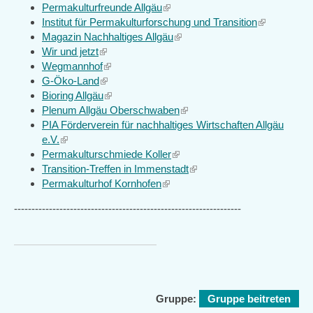
Permakulturfreunde Allgäu
is
(link
Institut für Permakulturforschung und Transition
external)
is
(link
Magazin Nachhaltiges Allgäu
external)
(link
is
Wir und jetzt
(link
is
external)
Wegmannhof
is
(link
external)
G-Öko-Land
external)
(link
is
Bioring Allgäu
is
external)
(link
Plenum Allgäu Oberschwaben
external)
is
(link
PIA Förderverein für nachhaltiges Wirtschaften Allgäu
external)
is
e.V.
(link
external)
Permakulturschmiede Koller
is
(link
Transition-Treffen in Immenstadt
external)
is
(link
Permakulturhof Kornhofen
(link
external)
is
is
external)
-----------------------------------------------------------------
external)
Gruppe:
Gruppe beitreten