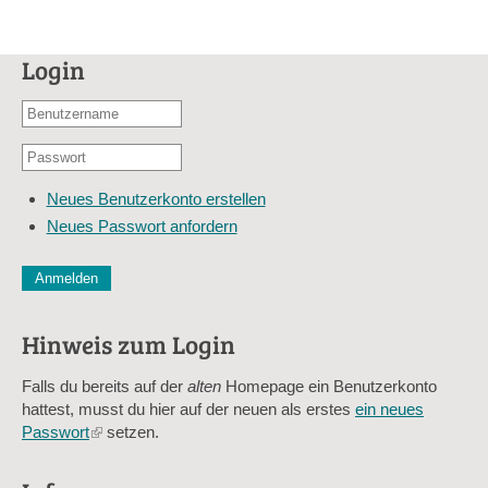
Login
Benutzername
oder
Passwort
E-
*
Mail-
Neues Benutzerkonto erstellen
Adresse
Neues Passwort anfordern
*
CAPTCHA
Diese Sicherheitsfrage überprüft, ob Sie ein menschlicher Besu
verhindert automatisches Spamming.
Hinweis zum Login
Sag mir nicht, wie viele Sternlein stehen
Falls du bereits auf der
alten
Homepage ein Benutzerkonto
hattest, musst du hier auf der neuen als erstes
ein neues
Passwort
(link
setzen.
is
external)