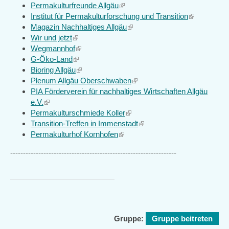
Permakulturfreunde Allgäu
is
(link
Institut für Permakulturforschung und Transition
external)
is
(link
Magazin Nachhaltiges Allgäu
external)
(link
is
Wir und jetzt
(link
is
external)
Wegmannhof
is
(link
external)
G-Öko-Land
external)
(link
is
Bioring Allgäu
is
external)
(link
Plenum Allgäu Oberschwaben
external)
is
(link
PIA Förderverein für nachhaltiges Wirtschaften Allgäu
external)
is
e.V.
(link
external)
Permakulturschmiede Koller
is
(link
Transition-Treffen in Immenstadt
external)
is
(link
Permakulturhof Kornhofen
(link
external)
is
is
external)
-----------------------------------------------------------------
external)
Gruppe:
Gruppe beitreten