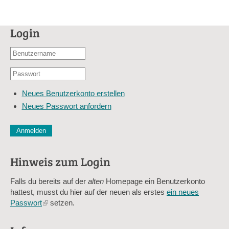
Login
Benutzername
oder
Passwort
E-
*
Mail-
Neues Benutzerkonto erstellen
Adresse
Neues Passwort anfordern
*
CAPTCHA
Diese Sicherheitsfrage überprüft, ob Sie ein menschlicher Besu
verhindert automatisches Spamming.
Hinweis zum Login
Sag mir nicht, wie viele Sternlein stehen
Falls du bereits auf der
alten
Homepage ein Benutzerkonto
hattest, musst du hier auf der neuen als erstes
ein neues
Passwort
(link
setzen.
is
external)