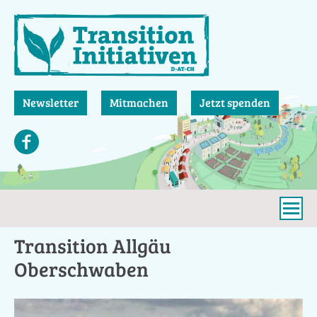
Direkt
zum
Inhalt
Newsletter
Mitmachen
Jetzt spenden
Transition Allgäu
Oberschwaben