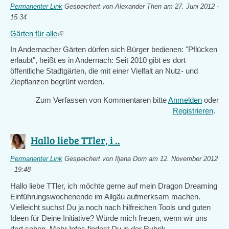
Permanenter Link
Gespeichert von
Alexander Then
am 27. Juni 2012 -
15:34
Gärten für alle
(link
is
In Andernacher Gärten dürfen sich Bürger bedienen:
"Pflücken
external)
erlaubt", heißt es in Andernach: Seit 2010 gibt es dort
öffentliche Stadtgärten, die mit einer Vielfalt an Nutz- und
Ziepflanzen begrünt werden.
Zum Verfassen von Kommentaren bitte
Anmelden
oder
Registrieren
.
Hallo liebe TTler, i ..
Permanenter Link
Gespeichert von
Iljana Dorn
am 12. November 2012
- 19:48
Hallo liebe TTler, ich möchte gerne auf mein Dragon Dreaming
Einführungswochenende im Allgäu aufmerksam machen.
Vielleicht suchst Du ja noch nach hilfreichen Tools und guten
Ideen für Deine Initiative? Würde mich freuen, wenn wir uns
dort sehen. Mehr Infos findest Du in der Rubrik