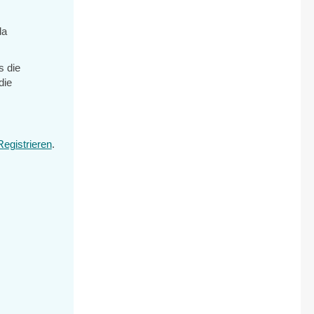
da
s die
die
Registrieren
.