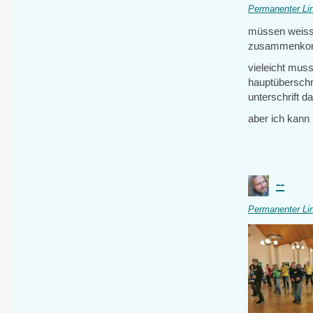
Permanenter Li
müssen weiss 
zusammenk
vieleicht mus
hauptüberschri
unterschrift da
aber ich kann 
--
Permanenter Li