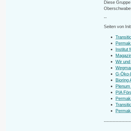
Diese Gruppe 
Oberschwaben 
--
Seiten von In
Transiti
Permaku
Institut
Magazin
Wir und 
Wegman
G-Öko-
Bioring 
Plenum
PIA Förd
Permaku
Transiti
Permaku
------------------