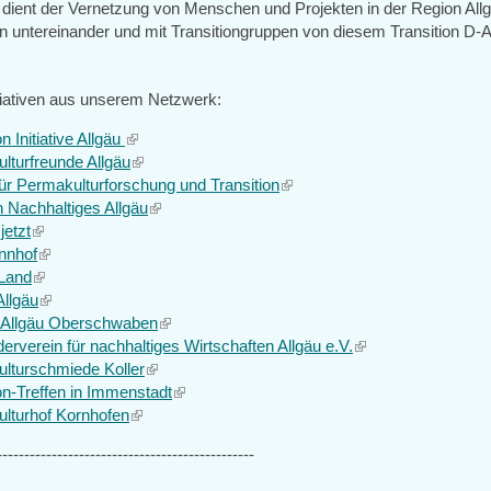
dient der Vernetzung von Menschen und Projekten in der Region All
untereinander und mit Transitiongruppen von diesem Transition D
itiativen aus unserem Netzwerk:
on Initiative Allgäu
(link
lturfreunde Allgäu
is
(link
 für Permakulturforschung und Transition
external)
is
(link
 Nachhaltiges Allgäu
external)
(link
is
jetzt
(link
is
external)
nhof
is
(link
external)
Land
external)
(link
is
Allgäu
is
external)
(link
 Allgäu Oberschwaben
external)
is
(link
erverein für nachhaltiges Wirtschaften Allgäu e.V.
external)
is
(link
lturschmiede Koller
(link
external)
is
on-Treffen in Immenstadt
is
(link
external)
lturhof Kornhofen
(link
external)
is
is
external)
-----------------------------------------------
external)