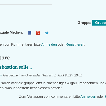
Gruppe:
Gruppe
oziale Medien:
en von Kommentaren bitte
Anmelden
oder
Registrieren
.
tare
ebastian solle ..
nk
Gespeichert von
Alexander Then
am 1. April 2012 - 20:01
 sollen wier die gruppe jetzt in Nachahltiges Allgäu umbenennen und 
zen, was ior gestern beschlossen hatten?
Zum Verfassen von Kommentaren bitte
Anmelden
oder