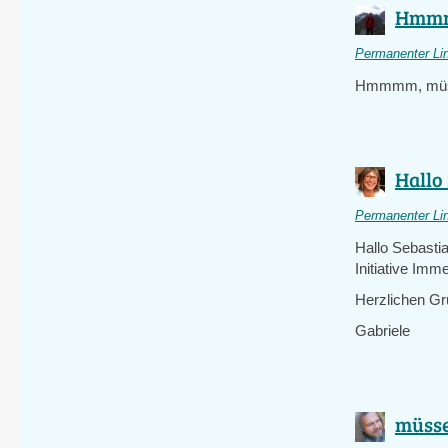
Hmmmm
Permanenter Li
Hmmmm, müsse
Hallo 
Permanenter Li
Hallo Sebasti
Initiative Imm
Herzlichen G
Gabriele
müsse