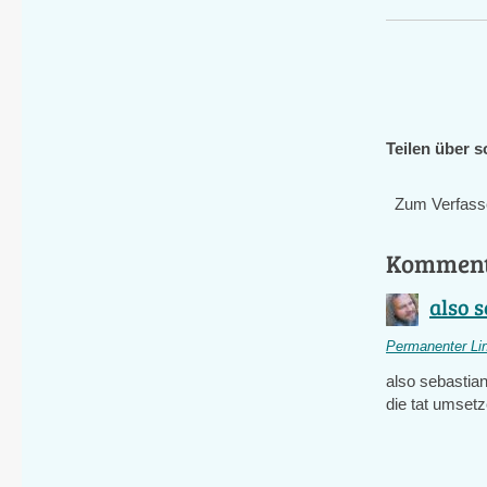
Teilen über s
Zum Verfass
Kommen
also s
Permanenter Li
also sebastian
die tat umset