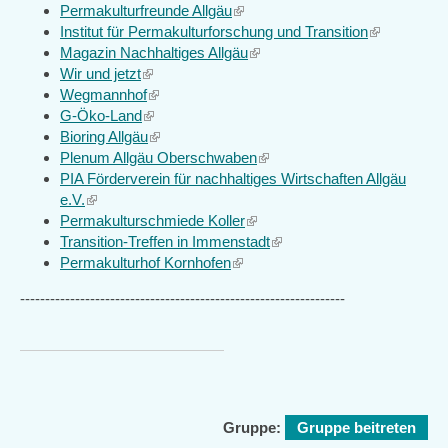
Permakulturfreunde Allgäu
is
(link
Institut für Permakulturforschung und Transition
external)
is
(link
Magazin Nachhaltiges Allgäu
external)
(link
is
Wir und jetzt
(link
is
external)
Wegmannhof
is
(link
external)
G-Öko-Land
external)
(link
is
Bioring Allgäu
is
external)
(link
Plenum Allgäu Oberschwaben
external)
is
(link
PIA Förderverein für nachhaltiges Wirtschaften Allgäu
external)
is
e.V.
(link
external)
Permakulturschmiede Koller
is
(link
Transition-Treffen in Immenstadt
external)
is
(link
Permakulturhof Kornhofen
(link
external)
is
is
external)
-----------------------------------------------------------------
external)
Gruppe:
Gruppe beitreten