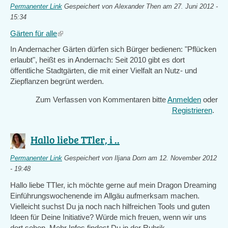
Permanenter Link
Gespeichert von
Alexander Then
am 27. Juni 2012 -
15:34
Gärten für alle
(link
is
In Andernacher Gärten dürfen sich Bürger bedienen:
"Pflücken
external)
erlaubt", heißt es in Andernach: Seit 2010 gibt es dort
öffentliche Stadtgärten, die mit einer Vielfalt an Nutz- und
Ziepflanzen begrünt werden.
Zum Verfassen von Kommentaren bitte
Anmelden
oder
Registrieren
.
Hallo liebe TTler, i ..
Permanenter Link
Gespeichert von
Iljana Dorn
am 12. November 2012
- 19:48
Hallo liebe TTler, ich möchte gerne auf mein Dragon Dreaming
Einführungswochenende im Allgäu aufmerksam machen.
Vielleicht suchst Du ja noch nach hilfreichen Tools und guten
Ideen für Deine Initiative? Würde mich freuen, wenn wir uns
dort sehen. Mehr Infos findest Du in der Rubrik