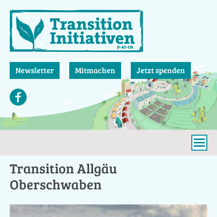
Direkt
zum
Inhalt
Newsletter
Mitmachen
Jetzt spenden
Transition Allgäu
Oberschwaben