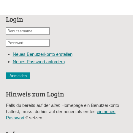
Login
Benutzername
oder
Passwort
E-
*
Mail-
Neues Benutzerkonto erstellen
Adresse
Neues Passwort anfordern
*
CAPTCHA
Diese Sicherheitsfrage überprüft, ob Sie ein menschlicher Besu
verhindert automatisches Spamming.
Hinweis zum Login
Sag mir nicht, wie viele Sternlein stehen
Falls du bereits auf der
alten
Homepage ein Benutzerkonto
hattest, musst du hier auf der neuen als erstes
ein neues
Passwort
(link
setzen.
is
external)