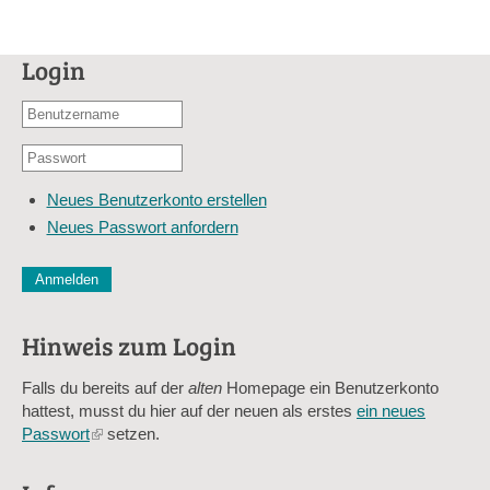
Login
Benutzername
oder
Passwort
E-
*
Mail-
Neues Benutzerkonto erstellen
Adresse
Neues Passwort anfordern
*
CAPTCHA
Diese Sicherheitsfrage überprüft, ob Sie ein menschlicher Besu
verhindert automatisches Spamming.
Hinweis zum Login
Sag mir nicht, wie viele Sternlein stehen
Falls du bereits auf der
alten
Homepage ein Benutzerkonto
hattest, musst du hier auf der neuen als erstes
ein neues
Passwort
(link
setzen.
is
external)