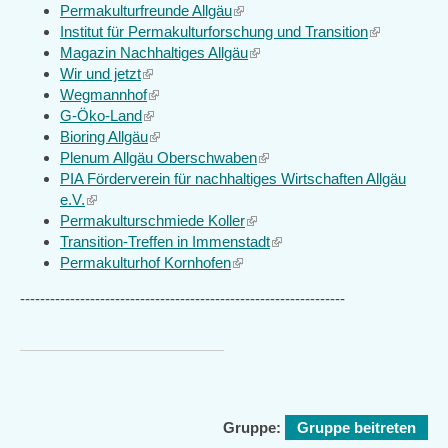
Permakulturfreunde Allgäu
is
(link
Institut für Permakulturforschung und Transition
external)
is
(link
Magazin Nachhaltiges Allgäu
external)
(link
is
Wir und jetzt
(link
is
external)
Wegmannhof
is
(link
external)
G-Öko-Land
external)
(link
is
Bioring Allgäu
is
external)
(link
Plenum Allgäu Oberschwaben
external)
is
(link
PIA Förderverein für nachhaltiges Wirtschaften Allgäu
external)
is
e.V.
(link
external)
Permakulturschmiede Koller
is
(link
Transition-Treffen in Immenstadt
external)
is
(link
Permakulturhof Kornhofen
(link
external)
is
is
external)
-----------------------------------------------------------------
external)
Gruppe:
Gruppe beitreten