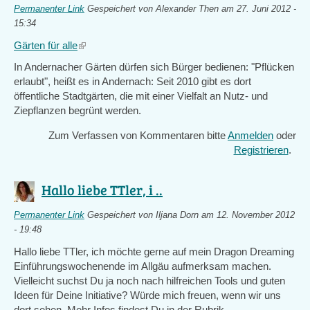
Permanenter Link
Gespeichert von
Alexander Then
am 27. Juni 2012 -
15:34
Gärten für alle
(link
is
In Andernacher Gärten dürfen sich Bürger bedienen:
"Pflücken
external)
erlaubt", heißt es in Andernach: Seit 2010 gibt es dort
öffentliche Stadtgärten, die mit einer Vielfalt an Nutz- und
Ziepflanzen begrünt werden.
Zum Verfassen von Kommentaren bitte
Anmelden
oder
Registrieren
.
Hallo liebe TTler, i ..
Permanenter Link
Gespeichert von
Iljana Dorn
am 12. November 2012
- 19:48
Hallo liebe TTler, ich möchte gerne auf mein Dragon Dreaming
Einführungswochenende im Allgäu aufmerksam machen.
Vielleicht suchst Du ja noch nach hilfreichen Tools und guten
Ideen für Deine Initiative? Würde mich freuen, wenn wir uns
dort sehen. Mehr Infos findest Du in der Rubrik