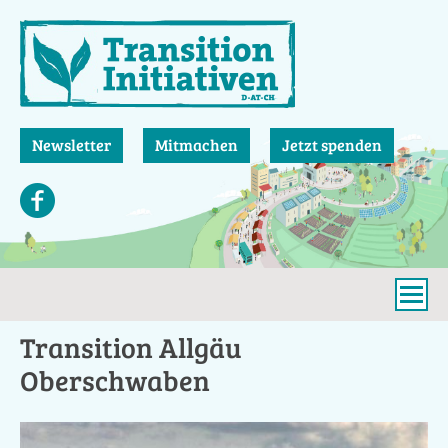
Direkt
zum
Inhalt
Newsletter
Mitmachen
Jetzt spenden
Transition Allgäu
Oberschwaben